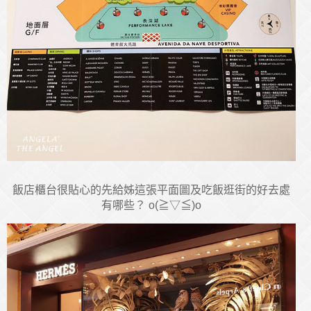
飯店櫃台很貼心的先給姊這張平面圖及吃飯逛街的好去處
有哪些？ o(≧▽≦)o