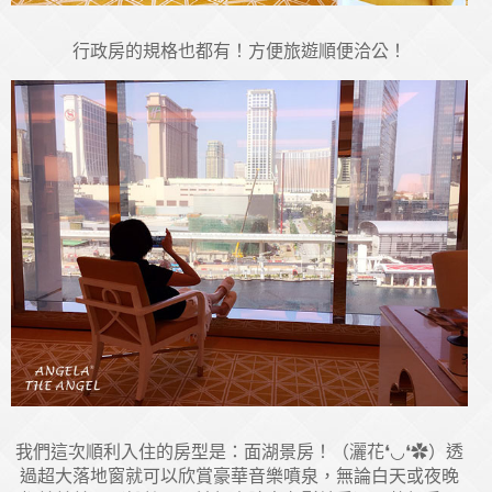
行政房的規格也都有！方便旅遊順便洽公！
我們這次順利入住的房型是：面湖景房！（灑花❛◡❛✿）透
過超大落地窗就可以欣賞豪華音樂噴泉，無論白天或夜晚