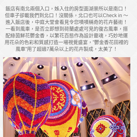
飯店有南北兩個入口，姊入住的房型面湖景所以是南口！
但車子卻載我們到北口！沒關係，北口也可以Check in ～
進入飯店後，中庭大堂會看見令您嘖嘖稱奇的花卉藝術！
一看到風車，是否立即想到荷蘭處處可見的復古風車，搭
配綠茵鮮花鬱金香，以繁花百態作為設計靈魂，巧妙地運
用花朵的色彩和質感打造一場視覺盛宴，”鬱金香花田裡的
風車”用了超過7萬朵以上的花卉製成，太美了！