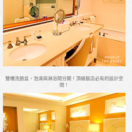
雙槽洗臉盆，泡澡與淋浴間分開！頂級飯店必有的設計空
間！