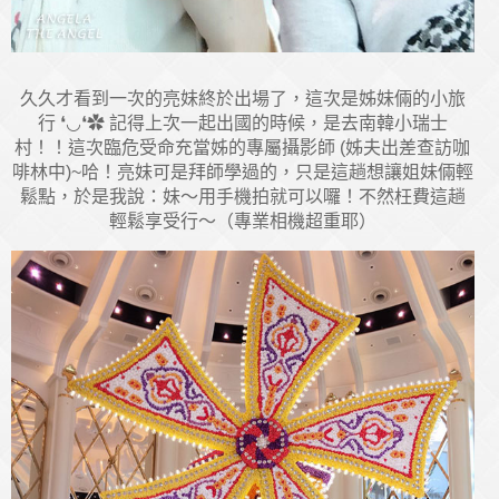
久久才看到一次的亮妹終於出場了，這次是姊妹倆的小旅
行 ❛◡❛✿ 記得上次一起出國的時候，是去南韓小瑞士
村！！這次臨危受命充當姊的專屬攝影師 (姊夫出差查訪咖
啡林中)~哈！亮妹可是拜師學過的，只是這趟想讓姐妹倆輕
鬆點，於是我說：妹～用手機拍就可以囉！不然枉費這趟
輕鬆享受行～（專業相機超重耶）