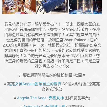
看見精品好好買，眼睛都發亮了！一間比一間還奢華的五
星級酒店兼精品購物中心、娛樂、賭場飯店接著蓋，在澳
門締造經典度假模式已不是新聞了！尤其富麗堂皇的風格
也是備受矚目的新酒店：永利皇宮Wynn Palace，已於
2016年8月開幕。這一次，就跟著安琪拉一起體驗奇幻皇宮
之旅吧！真的～飯店如其名，光看外觀就能感受到它的氣
勢與磅礡！金色的光芒與湖景噴泉水舞倒影相互輝映，彷
彿置身於現代的皇宮裡，沒錯！妳不再是平民，而是皇宮
裡的貴族 o(≧▽≦)o
非常歡迎隨時關注姊的雙粉絲團+社團 ♥
#
亮亮女神Angela創意自主的世界
(姊個人粉絲團/ 原亮亮
女神安琪拉)
#
Angela The Angel 亮亮女神
(姊保養品事業)
#
Autour du Café 咖啡。相
(威廉咖啡)