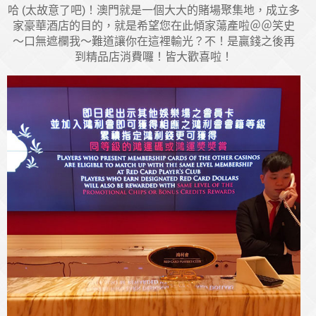
哈 (太故意了吧)！澳門就是一個大大的賭場聚集地，成立多
家豪華酒店的目的，就是希望您在此傾家蕩產啦＠＠笑史
～口無遮欄我～難道讓你在這裡輸光？不！是贏錢之後再
到精品店消費囉！皆大歡喜啦！