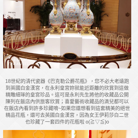
18世紀的清代瓷器《巴克勒公爵花瓶》，您不必大老遠跑
到英國白金漢宮，在永利皇宮妳就能近距離的欣賞到這做
精雕細琢的皇宮珍品。這可是永利先生將他的收藏品公開
陳列在飯店內供旅客欣賞；喜愛藝術收藏品的滴兒都可以
在飯店內看到許多珍藏唷~如果您還想看到這套精美的絕世
精品花瓶，還可去英國白金漢宮，因為女王伊莉莎白二世
也珍藏了一套四件的花瓶啦 o(≧▽≦)o