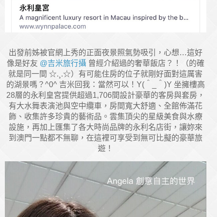
出發前姊被官網上秀的正面夜景照氣勢吸引，心想…這好
像是好友
@吉米旅行攝
曾經介紹過的奢華飯店？！（的確
就是同一間 ☆.¸.☆）有可能住房的位子就剛好面對這厲害
的湖景嗎？^0^ 吉米回我：當然可以！Y(＾_＾)Y 坐擁樓高
28層的永利皇宮提供超過1,706間設計豪華的客房與套房，
有大水舞表演池與空中纜車，房間寬大舒適、全館佈滿花
飾、收集許多珍貴的藝術品。雲集頂尖的星級美食與水療
設施，再加上匯集了各大時尚品牌的永利名店街，讓妳來
到澳門一點都不無聊，在這裡可享受到無可比擬的豪華旅
遊！