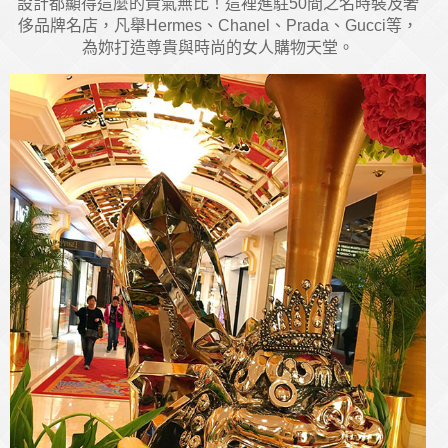
設計都顯得這麼的貴氣無比！這裡進駐50間之名時裝及奢
侈品牌名店，凡舉Hermes、Chanel、Prada、Gucci等，
為妳打造尊貴與時尚的女人購物天堂。