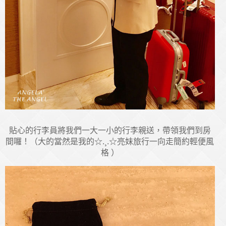
貼心的行李員將我們一大一小的行李親送，帶領我們到房
間囉！（大的當然是我的☆.¸.☆亮妹旅行一向走簡約輕便風
格 ）