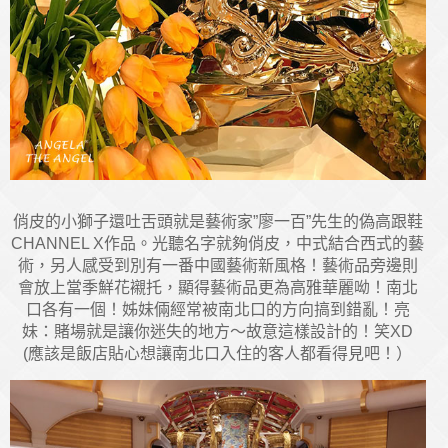
俏皮的小獅子還吐舌頭就是藝術家”廖一百”先生的偽高跟鞋
CHANNEL X作品。光聽名字就夠俏皮，中式結合西式的藝
術，另人感受到別有一番中國藝術新風格！藝術品旁邊則
會放上當季鮮花襯托，顯得藝術品更為高雅華麗呦！南北
口各有一個！姊妹倆經常被南北口的方向搞到錯亂！亮
妹：賭場就是讓你迷失的地方～故意這樣設計的！笑XD
(應該是飯店貼心想讓南北口入住的客人都看得見吧！）