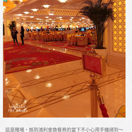
這是賭場，姊到鴻利會換餐券的當下不小心用手機掃到～