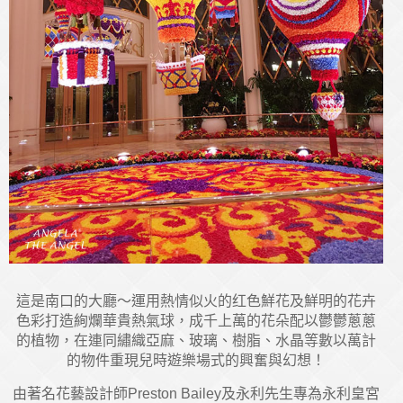
這是南口的大廳～運用熱情似火的红色鮮花及鮮明的花卉
色彩打造絢爛華貴熱氣球，成千上萬的花朵配以鬱鬱蔥蔥
的植物，在連同繡織亞麻、玻璃、樹脂、水晶等數以萬計
的物件重現兒時遊樂場式的興奮與幻想！
由著名花藝設計師Preston Bailey及永利先生專為永利皇宮