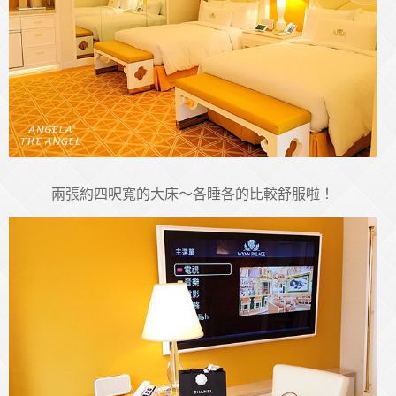
兩張約四呎寬的大床～各睡各的比較舒服啦！