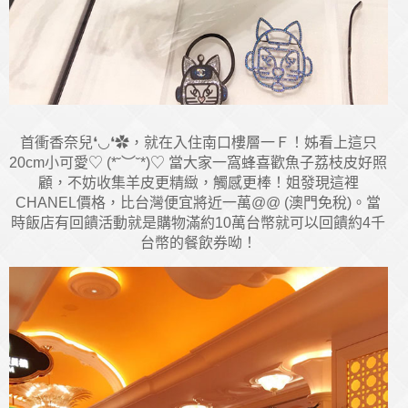
首衝香奈兒❛◡❛✿，就在入住南口樓層一Ｆ！姊看上這只
20cm小可愛♡ (*˘︶˘*)♡ 當大家一窩蜂喜歡魚子荔枝皮好照
顧，不妨收集羊皮更精緻，觸感更棒！姐發現這裡
CHANEL價格，比台灣便宜將近一萬@@ (澳門免稅)。當
時飯店有回饋活動就是購物滿約10萬台幣就可以回饋約4千
台幣的餐飲券呦！