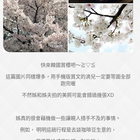
快來韓國賞櫻吧～≧▽≦
這篇圖片同樣爆多，用手機版賞文的滴兒一定要等圖全部
跑完喔
不然姊和姊夫拍的美照可能會錯過幾張XD
姊真的很會藉機做一些讓親人措手不及的事情。
例如， 明明這趟行程是去談咖啡豆生意的，