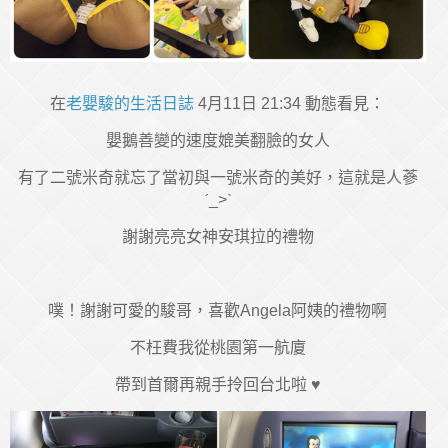
在
老嬰駿的生活日誌
4月11日 21:34 動態看見：
嬰鵝善變的速度媲美翻臉的女人
有了二號米奇就忘了當初與一號米奇的美好，這就是人蔘
ˊ_>ˋ
謝謝亮亮女神安琪拉的禮物
噗！謝謝可愛的駿哥，喜歡Angela阿姨的禮物啊
不枉費我從桃園第一航廈
帶到首爾再親手拎回台北啦 ♥