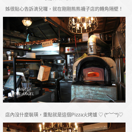
姊很貼心告訴滴兒囉，就在剛剛熊熊襪子店的轉角隔壁！
店內沒什麼裝璜，重點就是這個Pizza火烤爐 ♡ (*˘︶˘*)♡