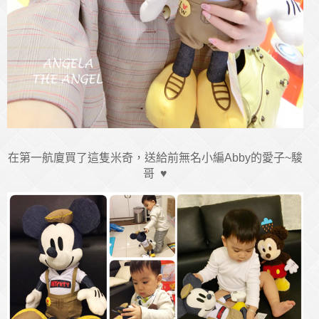
在第一航廈買了這隻米奇，送給前無名小編Abby的愛子~駿
哥 ♥