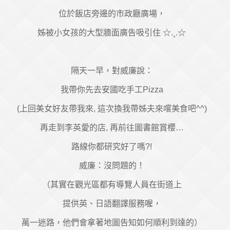
位於飯店旁邊的市政廳廣場，
姊被小女孩的大型牆面廣告吸引住 ☆.¸.☆
隔天一早，對威廉說：
我帶你先去安國吃手工Pizza
(上回美女好友帶我來, 這次換我帶姊夫來嚐美食吧^^)
再走到李英愛的店, 再前往圖書館賞櫻…
路線你都研究好了嗎?!
威廉：沒問題的！
（其實在觀光區都有導覽人員在街道上
提供英、日語翻譯服務喔，
萬一迷路，他們會拿著地圖告知如何順利到達的）