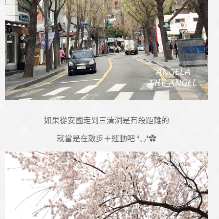
如果從安國走到三清洞是有段距離的
就當是在散步＋運動吧 ❛◡❛✿