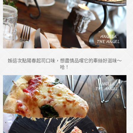
姊這次點陽春起司口味，想盡情品嚐它的牽絲好滋味～
哈！