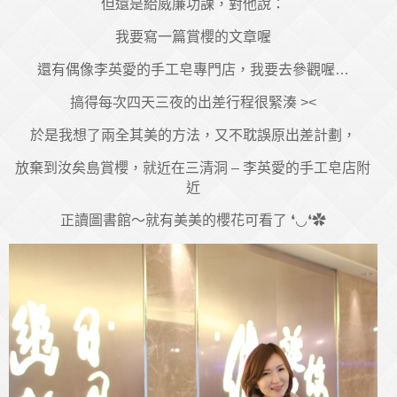
但還是給威廉功課，對他說：
我要寫一篇賞櫻的文章喔
還有偶像李英愛的手工皂專門店，我要去參觀喔…
搞得每次四天三夜的出差行程很緊湊 ><
於是我想了兩全其美的方法，又不耽誤原出差計劃，
放棄到汝矣島賞櫻，就近在三清洞 – 李英愛的手工皂店附
近
正讀圖書館～就有美美的櫻花可看了 ❛◡❛✿