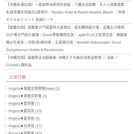
【沖繩糸滿住宿】一望無際海景房好放鬆｜六種泳池設備｜大人小孩都喜歡｜
名城海灘琉球飯店&度假村｜Ryukyu Hotel & Resort Nashiro Beach ｜琉球
ホテル＆リゾート 名城ビーチ
【首爾住宿】首爾東大門諾富特大使酒店｜逛街購物超方便｜走路五分鐘到
DDP東大門設計廣場、Doota零售購物百貨、 apM PLACE批發百貨｜韓國首
爾必吃美食｜河南(張)豬肉家｜五星級住宿｜Novotel Ambassador Seoul
Dongdaemun Hotels & Residences
【沖繩住宿】無邊際泳池超級美~沖繩王子大飯店海景宜野灣 ♡ 泳裝 ♡
CHANEL戰利品
文章分類
Angela★美魔女新聞報News (3)
Angela★美魔女新書 (3)
Angela★愛保養 (7)
Angela★愛窈窕 (10)
Angela★愛美妝 (9)
Angela★玩穿搭 (47)
Angela★愛敗家 (82)