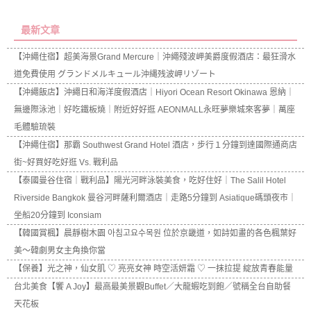
最新文章
【沖繩住宿】超美海景Grand Mercure｜沖繩殘波岬美爵度假酒店：最狂滑水
道免費使用 グランドメルキュール沖縄残波岬リゾート
【沖繩飯店】沖繩日和海洋度假酒店｜Hiyori Ocean Resort Okinawa 恩納｜
無邊際泳池｜好吃鐵板燒｜附近好好逛 AEONMALL永旺夢樂城來客夢｜萬座
毛體驗琉裝
【沖繩住宿】那霸 Southwest Grand Hotel 酒店，步行１分鐘到達國際通商店
街~好買好吃好逛 Vs. 戰利品
【泰國曼谷住宿｜戰利品】陽光河畔泳裝美食，吃好住好｜The Salil Hotel
Riverside Bangkok 曼谷河畔薩利爾酒店｜走路5分鐘到 Asiatique碼頭夜市｜
坐船20分鐘到 Iconsiam
【韓國賞楓】晨靜樹木園 아침고요수목원 位於京畿道，如詩如畫的各色楓葉好
美～韓劇男女主角換你當
【保養】光之神，仙女肌 ♡ 亮亮女神 時空活妍霜 ♡ 一抹拉提 綻放青春能量
台北美食【饗 A Joy】最高最美景觀Buffet／大龍蝦吃到飽／號稱全台自助餐
天花板