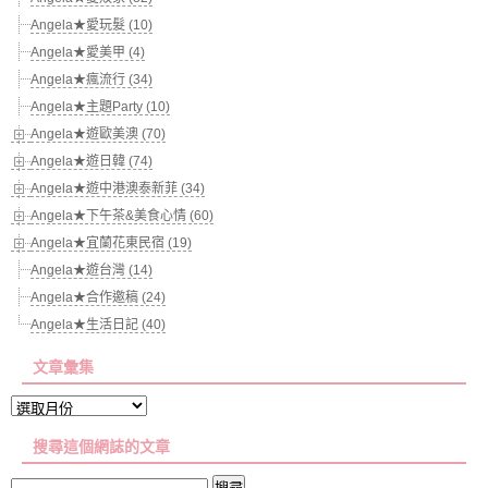
Angela★愛玩髮 (10)
Angela★愛美甲 (4)
Angela★瘋流行 (34)
Angela★主題Party (10)
Angela★遊歐美澳 (70)
Angela★遊日韓 (74)
Angela★遊中港澳泰新菲 (34)
Angela★下午茶&美食心情 (60)
Angela★宜蘭花東民宿 (19)
Angela★遊台灣 (14)
Angela★合作邀稿 (24)
Angela★生活日記 (40)
文章彙集
文
章
搜尋這個網誌的文章
彙
集