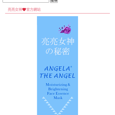
搜
尋
亮亮女神
官方網站
關
鍵
字: