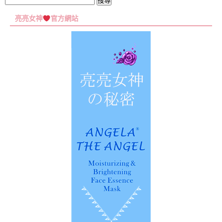
搜
尋
亮亮女神
官方網站
關
鍵
字: