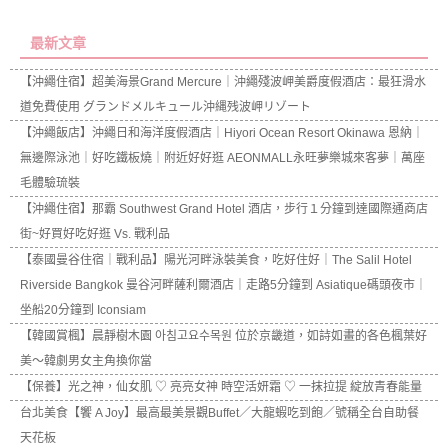
最新文章
【沖繩住宿】超美海景Grand Mercure｜沖繩殘波岬美爵度假酒店：最狂滑水
道免費使用 グランドメルキュール沖縄残波岬リゾート
【沖繩飯店】沖繩日和海洋度假酒店｜Hiyori Ocean Resort Okinawa 恩納｜
無邊際泳池｜好吃鐵板燒｜附近好好逛 AEONMALL永旺夢樂城來客夢｜萬座
毛體驗琉裝
【沖繩住宿】那霸 Southwest Grand Hotel 酒店，步行１分鐘到達國際通商店
街~好買好吃好逛 Vs. 戰利品
【泰國曼谷住宿｜戰利品】陽光河畔泳裝美食，吃好住好｜The Salil Hotel
Riverside Bangkok 曼谷河畔薩利爾酒店｜走路5分鐘到 Asiatique碼頭夜市｜
坐船20分鐘到 Iconsiam
【韓國賞楓】晨靜樹木園 아침고요수목원 位於京畿道，如詩如畫的各色楓葉好
美～韓劇男女主角換你當
【保養】光之神，仙女肌 ♡ 亮亮女神 時空活妍霜 ♡ 一抹拉提 綻放青春能量
台北美食【饗 A Joy】最高最美景觀Buffet／大龍蝦吃到飽／號稱全台自助餐
天花板