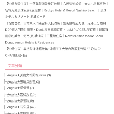
【沖繩糸滿住宿】一望無際海景房好放鬆｜六種泳池設備｜大人小孩都喜歡｜
名城海灘琉球飯店&度假村｜Ryukyu Hotel & Resort Nashiro Beach ｜琉球
ホテル＆リゾート 名城ビーチ
【首爾住宿】首爾東大門諾富特大使酒店｜逛街購物超方便｜走路五分鐘到
DDP東大門設計廣場、Doota零售購物百貨、 apM PLACE批發百貨｜韓國首
爾必吃美食｜河南(張)豬肉家｜五星級住宿｜Novotel Ambassador Seoul
Dongdaemun Hotels & Residences
【沖繩住宿】無邊際泳池超級美~沖繩王子大飯店海景宜野灣 ♡ 泳裝 ♡
CHANEL戰利品
文章分類
Angela★美魔女新聞報News (3)
Angela★美魔女新書 (3)
Angela★愛保養 (7)
Angela★愛窈窕 (10)
Angela★愛美妝 (9)
Angela★玩穿搭 (47)
Angela★愛敗家 (82)