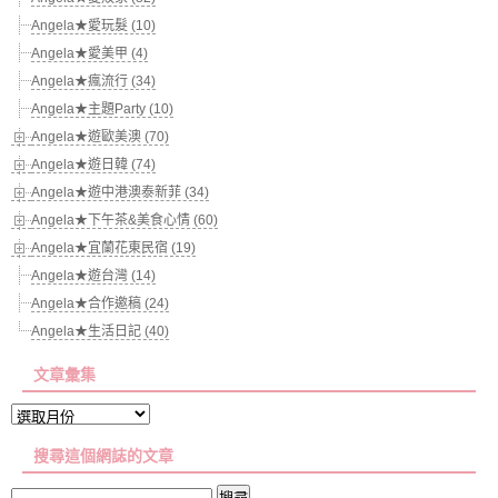
Angela★愛玩髮 (10)
Angela★愛美甲 (4)
Angela★瘋流行 (34)
Angela★主題Party (10)
Angela★遊歐美澳 (70)
Angela★遊日韓 (74)
Angela★遊中港澳泰新菲 (34)
Angela★下午茶&美食心情 (60)
Angela★宜蘭花東民宿 (19)
Angela★遊台灣 (14)
Angela★合作邀稿 (24)
Angela★生活日記 (40)
文章彙集
文
章
搜尋這個網誌的文章
彙
集