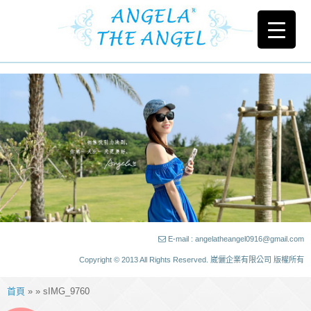
E-mail : angelatheangel0916@gmail.com
Copyright © 2013 All Rights Reserved. 崴儷企業有限公司 版權所有
首頁
» » sIMG_9760