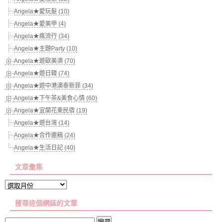
Angela★愛玩髮 (10)
Angela★愛美甲 (4)
Angela★瘋流行 (34)
Angela★主題Party (10)
Angela★遊歐美澳 (70)
Angela★遊日韓 (74)
Angela★遊中港澳泰新菲 (34)
Angela★下午茶&美食心情 (60)
Angela★宜蘭花東民宿 (19)
Angela★遊台灣 (14)
Angela★合作邀稿 (24)
Angela★生活日記 (40)
文章彙集
文
章
搜尋這個網誌的文章
彙
集