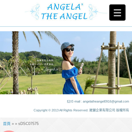
E-mail : angelatheangel0916@gmail.com
Copyright © 2013 All Rights Reserved. 崴儷企業有限公司 版權所有
首頁
» » sDSC07575