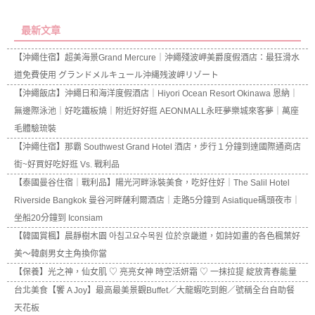
最新文章
【沖繩住宿】超美海景Grand Mercure｜沖繩殘波岬美爵度假酒店：最狂滑水
道免費使用 グランドメルキュール沖縄残波岬リゾート
【沖繩飯店】沖繩日和海洋度假酒店｜Hiyori Ocean Resort Okinawa 恩納｜
無邊際泳池｜好吃鐵板燒｜附近好好逛 AEONMALL永旺夢樂城來客夢｜萬座
毛體驗琉裝
【沖繩住宿】那霸 Southwest Grand Hotel 酒店，步行１分鐘到達國際通商店
街~好買好吃好逛 Vs. 戰利品
【泰國曼谷住宿｜戰利品】陽光河畔泳裝美食，吃好住好｜The Salil Hotel
Riverside Bangkok 曼谷河畔薩利爾酒店｜走路5分鐘到 Asiatique碼頭夜市｜
坐船20分鐘到 Iconsiam
【韓國賞楓】晨靜樹木園 아침고요수목원 位於京畿道，如詩如畫的各色楓葉好
美～韓劇男女主角換你當
【保養】光之神，仙女肌 ♡ 亮亮女神 時空活妍霜 ♡ 一抹拉提 綻放青春能量
台北美食【饗 A Joy】最高最美景觀Buffet／大龍蝦吃到飽／號稱全台自助餐
天花板