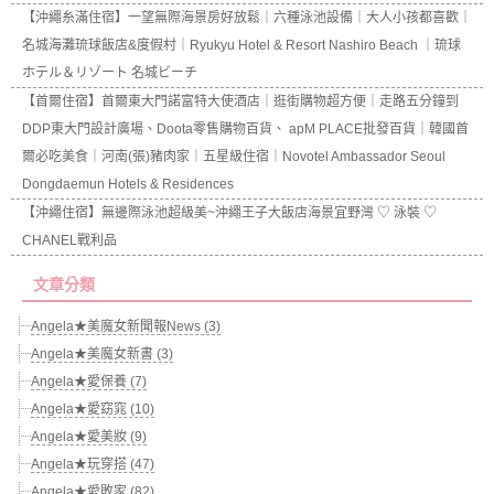
【沖繩糸滿住宿】一望無際海景房好放鬆｜六種泳池設備｜大人小孩都喜歡｜
名城海灘琉球飯店&度假村｜Ryukyu Hotel & Resort Nashiro Beach ｜琉球
ホテル＆リゾート 名城ビーチ
【首爾住宿】首爾東大門諾富特大使酒店｜逛街購物超方便｜走路五分鐘到
DDP東大門設計廣場、Doota零售購物百貨、 apM PLACE批發百貨｜韓國首
爾必吃美食｜河南(張)豬肉家｜五星級住宿｜Novotel Ambassador Seoul
Dongdaemun Hotels & Residences
【沖繩住宿】無邊際泳池超級美~沖繩王子大飯店海景宜野灣 ♡ 泳裝 ♡
CHANEL戰利品
文章分類
Angela★美魔女新聞報News (3)
Angela★美魔女新書 (3)
Angela★愛保養 (7)
Angela★愛窈窕 (10)
Angela★愛美妝 (9)
Angela★玩穿搭 (47)
Angela★愛敗家 (82)