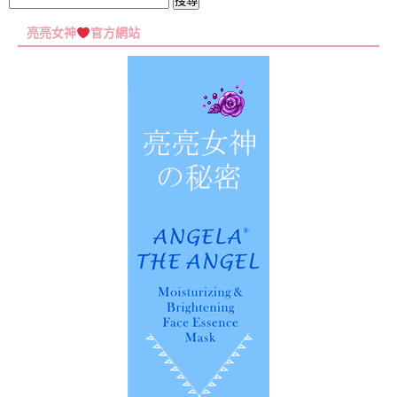
搜
尋
亮亮女神
官方網站
關
鍵
字: