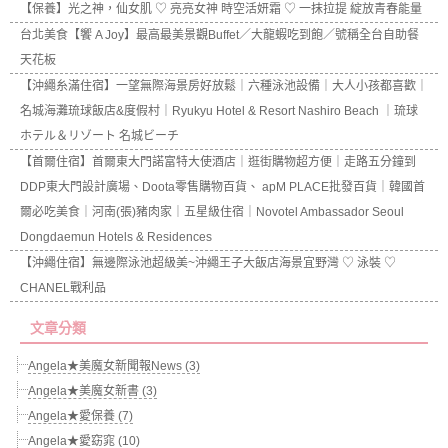
【保養】光之神，仙女肌 ♡ 亮亮女神 時空活妍霜 ♡ 一抹拉提 綻放青春能量
台北美食【饗 A Joy】最高最美景觀Buffet／大龍蝦吃到飽／號稱全台自助餐
天花板
【沖繩糸滿住宿】一望無際海景房好放鬆｜六種泳池設備｜大人小孩都喜歡｜
名城海灘琉球飯店&度假村｜Ryukyu Hotel & Resort Nashiro Beach ｜琉球
ホテル＆リゾート 名城ビーチ
【首爾住宿】首爾東大門諾富特大使酒店｜逛街購物超方便｜走路五分鐘到
DDP東大門設計廣場、Doota零售購物百貨、 apM PLACE批發百貨｜韓國首
爾必吃美食｜河南(張)豬肉家｜五星級住宿｜Novotel Ambassador Seoul
Dongdaemun Hotels & Residences
【沖繩住宿】無邊際泳池超級美~沖繩王子大飯店海景宜野灣 ♡ 泳裝 ♡
CHANEL戰利品
文章分類
Angela★美魔女新聞報News (3)
Angela★美魔女新書 (3)
Angela★愛保養 (7)
Angela★愛窈窕 (10)