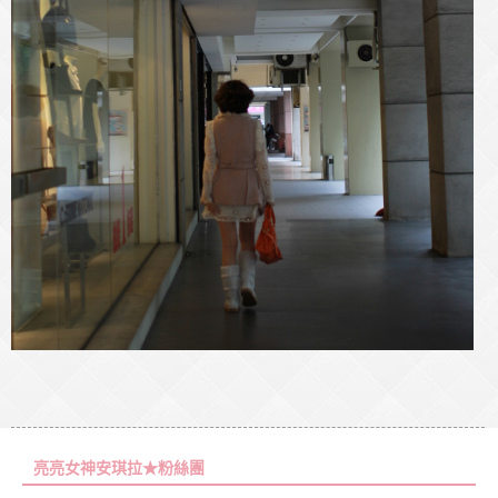
亮亮女神安琪拉★粉絲團