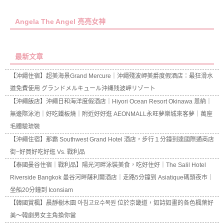
Angela The Angel 亮亮女神
最新文章
【沖繩住宿】超美海景Grand Mercure｜沖繩殘波岬美爵度假酒店：最狂滑水
道免費使用 グランドメルキュール沖縄残波岬リゾート
【沖繩飯店】沖繩日和海洋度假酒店｜Hiyori Ocean Resort Okinawa 恩納｜
無邊際泳池｜好吃鐵板燒｜附近好好逛 AEONMALL永旺夢樂城來客夢｜萬座
毛體驗琉裝
【沖繩住宿】那霸 Southwest Grand Hotel 酒店，步行１分鐘到達國際通商店
街~好買好吃好逛 Vs. 戰利品
【泰國曼谷住宿｜戰利品】陽光河畔泳裝美食，吃好住好｜The Salil Hotel
Riverside Bangkok 曼谷河畔薩利爾酒店｜走路5分鐘到 Asiatique碼頭夜市｜
坐船20分鐘到 Iconsiam
【韓國賞楓】晨靜樹木園 아침고요수목원 位於京畿道，如詩如畫的各色楓葉好
美～韓劇男女主角換你當