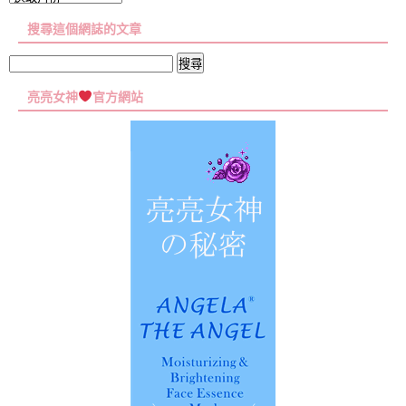
章
搜尋這個網誌的文章
彙
集
搜
尋
亮亮女神
官方網站
關
鍵
字: