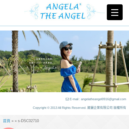
E-mail : angelatheangel0916@gmail.com
Copyright © 2013 All Rights Reserved. 崴儷企業有限公司 版權所有
首頁
» » s-DSC02710