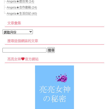
Angela★遊台灣 (14)
Angela★合作邀稿 (24)
Angela★生活日記 (40)
文章彙集
文
章
搜尋這個網誌的文章
彙
集
搜
尋
亮亮女神
官方網站
關
鍵
字: