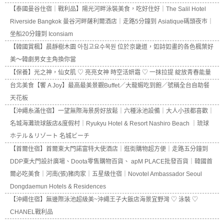
【泰國曼谷住宿｜戰利品】陽光河畔泳裝美食，吃好住好｜The Salil Hotel
Riverside Bangkok 曼谷河畔薩利爾酒店｜走路5分鐘到 Asiatique碼頭夜市｜
坐船20分鐘到 Iconsiam
【韓國賞楓】晨靜樹木園 아침고요수목원 位於京畿道，如詩如畫的各色楓葉好
美～韓劇男女主角換你當
【保養】光之神，仙女肌 ♡ 亮亮女神 時空活妍霜 ♡ 一抹拉提 綻放青春能量
台北美食【饗 A Joy】最高最美景觀Buffet／大龍蝦吃到飽／號稱全台自助餐
天花板
【沖繩糸滿住宿】一望無際海景房好放鬆｜六種泳池設備｜大人小孩都喜歡｜
名城海灘琉球飯店&度假村｜Ryukyu Hotel & Resort Nashiro Beach ｜琉球
ホテル＆リゾート 名城ビーチ
【首爾住宿】首爾東大門諾富特大使酒店｜逛街購物超方便｜走路五分鐘到
DDP東大門設計廣場、Doota零售購物百貨、 apM PLACE批發百貨｜韓國首
爾必吃美食｜河南(張)豬肉家｜五星級住宿｜Novotel Ambassador Seoul
Dongdaemun Hotels & Residences
【沖繩住宿】無邊際泳池超級美~沖繩王子大飯店海景宜野灣 ♡ 泳裝 ♡
CHANEL戰利品