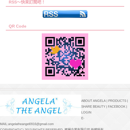
RSS～快來訂閱吧！
QR Code
ABOUT ANGELA
|
PRODUCTS
|
SHARE BEAUTY
|
FACEBOOK
|
LOGIN
E-
MAIL:angelatheangel0916@gmail.com
COPYRIGHT(C) 2013 RIGHTS RESERVED. 崴儷企業有限公司 版權所有