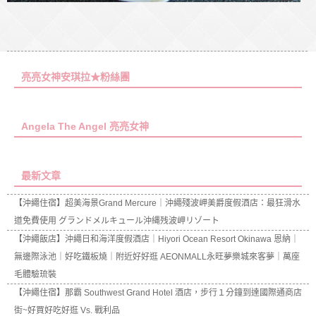
亮亮女神安琪拉★粉絲團
Angela The Angel 亮亮女神
最新文章
【沖繩住宿】超美海景Grand Mercure｜沖繩殘波岬美爵度假酒店：最狂滑水
道免費使用 グランドメルキュール沖縄残波岬リゾート
【沖繩飯店】沖繩日和海洋度假酒店｜Hiyori Ocean Resort Okinawa 恩納｜
無邊際泳池｜好吃鐵板燒｜附近好好逛 AEONMALL永旺夢樂城來客夢｜萬座
毛體驗琉裝
【沖繩住宿】那霸 Southwest Grand Hotel 酒店，步行１分鐘到達國際通商店
街~好買好吃好逛 Vs. 戰利品