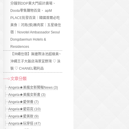
分鐘到DDP東大門設計廣場、
Doota零售購物百貨、 apM
PLACE批發百貨｜韓國首爾必吃
美食｜河南(張)豬肉家｜五星級住
宿｜Novotel Ambassador Seoul
Dongdaemun Hotels &
Residences
【沖繩住宿】無邊際泳池超級美~
沖繩王子大飯店海景宜野灣 ♡ 泳
裝 ♡ CHANEL戰利品
文章分類
Angela★美魔女新聞報News (3)
Angela★美魔女新書 (3)
Angela★愛保養 (7)
Angela★愛窈窕 (10)
Angela★愛美妝 (9)
Angela★玩穿搭 (47)