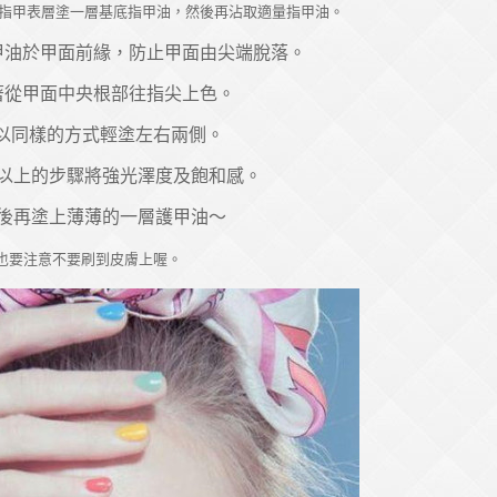
在指甲表層塗一層基底指甲油，然後再沾取適量指甲油。
甲油於甲面前緣，防止甲面由尖端脫落。
著從甲面中央根部往指尖上色。
以同樣的方式輕塗左右兩側。
覆以上的步驟將強光澤度及飽和感。
最後再塗上薄薄的一層護甲油～
也要注意不要刷到皮膚上喔。