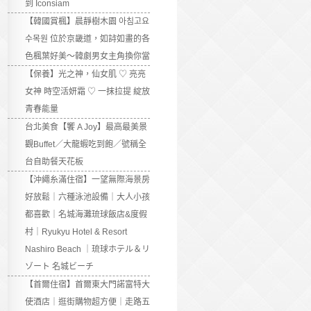
到 Iconsiam
【韓國賞楓】晨靜樹木園 아침고요
수목원 位於京畿道，如詩如畫的各
色楓葉好美～韓劇男女主角換你當
【保養】光之神，仙女肌 ♡ 亮亮
女神 時空活妍霜 ♡ 一抹拉提 綻放
青春能量
台北美食【饗 A Joy】最高最美景
觀Buffet／大龍蝦吃到飽／號稱全
台自助餐天花板
【沖繩糸滿住宿】一望無際海景房
好放鬆｜六種泳池設備｜大人小孩
都喜歡｜名城海灘琉球飯店&度假
村｜Ryukyu Hotel & Resort
Nashiro Beach ｜琉球ホテル＆リ
ゾート 名城ビーチ
【首爾住宿】首爾東大門諾富特大
使酒店｜逛街購物超方便｜走路五