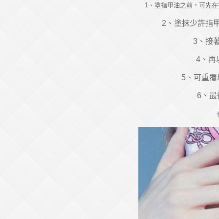
1、塗指甲油之前，可先
2、塗抹少許指
3、接
4、再
5、可重
6、