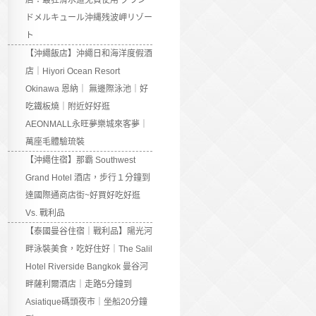
店：最狂滑水道免費使用 グラン
ドメルキュール沖縄残波岬リゾー
ト
【沖繩飯店】沖繩日和海洋度假酒
店｜Hiyori Ocean Resort
Okinawa 恩納｜ 無邊際泳池｜好
吃鐵板燒｜附近好好逛
AEONMALL永旺夢樂城來客夢｜
萬座毛體驗琉裝
【沖繩住宿】那霸 Southwest
Grand Hotel 酒店，步行１分鐘到
達國際通商店街~好買好吃好逛
Vs. 戰利品
【泰國曼谷住宿｜戰利品】陽光河
畔泳裝美食，吃好住好｜The Salil
Hotel Riverside Bangkok 曼谷河
畔薩利爾酒店｜走路5分鐘到
Asiatique碼頭夜市｜坐船20分鐘