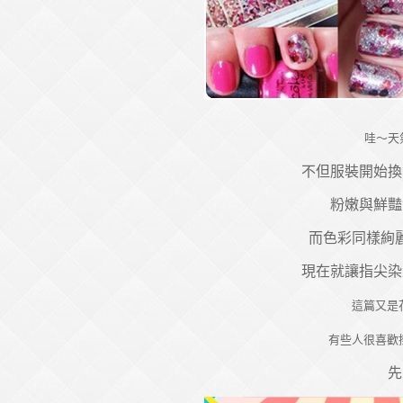
哇～天
不但服裝開始換
粉嫩與鮮豔
而色彩同樣絢
現在就讓指尖染
這篇又是
有些人很喜歡
先