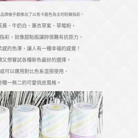
油品牌幾乎都推出了以馬卡龍色為主的粉嫩指彩，
蕉黃、牛奶白、薰衣草紫、草莓粉，
指彩，就像甜點般讓妳很難有抗拒力，
柔感的色澤，讓人有一種幸福的感覺！
調又想嘗試各種新色最好的選擇。
或可以運用對比色系混搭使用，
妳獨一無二的可愛俏皮風格。