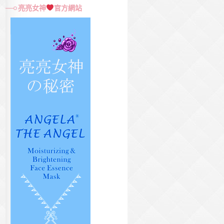
尋
亮亮女神
官方網站
關
鍵
字: