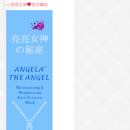
尋
亮亮女神
官方網站
關
鍵
字: