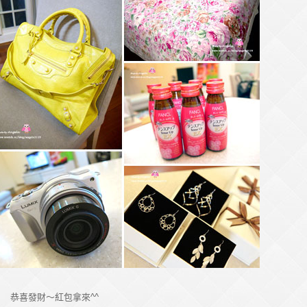
恭喜發財～紅包拿來^^