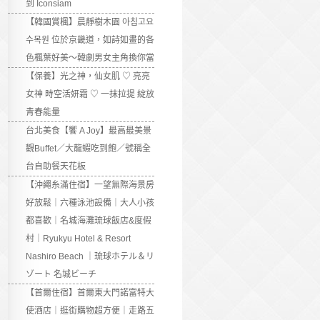
到 Iconsiam
【韓國賞楓】晨靜樹木園 아침고요
수목원 位於京畿道，如詩如畫的各
色楓葉好美～韓劇男女主角換你當
【保養】光之神，仙女肌 ♡ 亮亮
女神 時空活妍霜 ♡ 一抹拉提 綻放
青春能量
台北美食【饗 A Joy】最高最美景
觀Buffet／大龍蝦吃到飽／號稱全
台自助餐天花板
【沖繩糸滿住宿】一望無際海景房
好放鬆｜六種泳池設備｜大人小孩
都喜歡｜名城海灘琉球飯店&度假
村｜Ryukyu Hotel & Resort
Nashiro Beach ｜琉球ホテル＆リ
ゾート 名城ビーチ
【首爾住宿】首爾東大門諾富特大
使酒店｜逛街購物超方便｜走路五