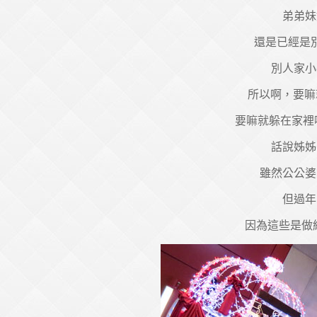
弟弟妹
還是已經是
別人家小
所以啊，要嘛
要嘛就躲在家裡
話說姊姊
雖然公公婆
但過年
因為這些是做