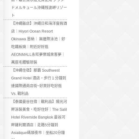
店：最狂滑水道免費使用 グラン
ドメルキュール沖縄残波岬リゾー
ト
【沖繩飯店】沖繩日和海洋度假酒
店｜Hiyori Ocean Resort
Okinawa 恩納｜ 無邊際泳池｜好
吃鐵板燒｜附近好好逛
AEONMALL永旺夢樂城來客夢｜
萬座毛體驗琉裝
【沖繩住宿】那霸 Southwest
Grand Hotel 酒店，步行１分鐘到
達國際通商店街~好買好吃好逛
Vs. 戰利品
【泰國曼谷住宿｜戰利品】陽光河
畔泳裝美食，吃好住好｜The Salil
Hotel Riverside Bangkok 曼谷河
畔薩利爾酒店｜走路5分鐘到
Asiatique碼頭夜市｜坐船20分鐘