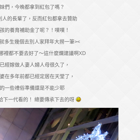
妹們，今晚都拿到紅包了嗎？
別人的長輩了，反而紅包都拿去贊助
孩的養育補助金了呢？！噗噗！
就多生幾個去別人家拜年大撈一筆><
哪裡都不要去好了～這什麼爛建議啊XD
已經嫁做人妻人婦人母很久了，
婆在多年前都已經定居在天堂了，
的一些禮俗準備還是不能少耶
給下一代看的！ 總要傳承下去的呀