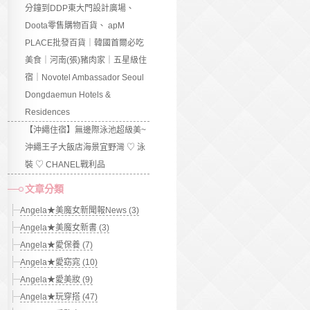
分鐘到DDP東大門設計廣場、
Doota零售購物百貨、 apM
PLACE批發百貨｜韓國首爾必吃
美食｜河南(張)豬肉家｜五星級住
宿｜Novotel Ambassador Seoul
Dongdaemun Hotels &
Residences
【沖繩住宿】無邊際泳池超級美~
沖繩王子大飯店海景宜野灣 ♡ 泳
裝 ♡ CHANEL戰利品
文章分類
Angela★美魔女新聞報News (3)
Angela★美魔女新書 (3)
Angela★愛保養 (7)
Angela★愛窈窕 (10)
Angela★愛美妝 (9)
Angela★玩穿搭 (47)