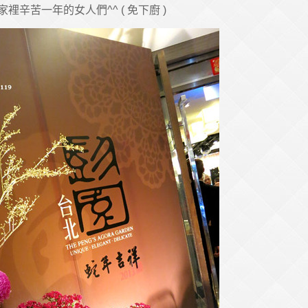
裡辛苦一年的女人們^^ ( 免下廚 )