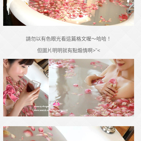
請勿以有色眼光看這篇格文喔～哈哈！
但圖片明明就有點煽情啊>''<