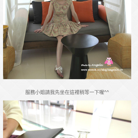
服務小姐請我先坐在這裡稍等一下喔^^