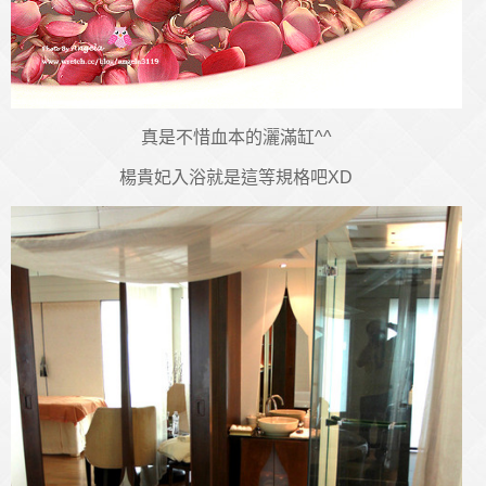
真是不惜血本的灑滿缸^^
楊貴妃入浴就是這等規格吧XD