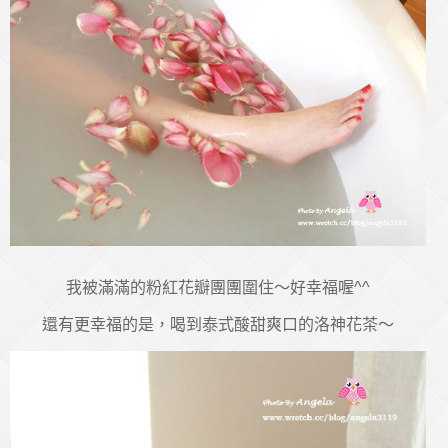
我被滿滿的粉紅花瓣團團圍住～好幸福喔^^
還有更幸福的是，喝到泰式酸甜爽口的洛神花茶～