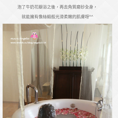
泡了牛奶花瓣浴之後，再去角質磨砂全身，
就能擁有像絲緞般光滑柔嫩的肌膚呀^^