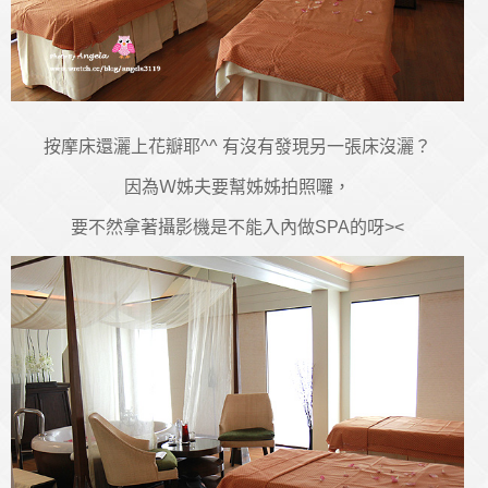
按摩床還灑上花瓣耶^^ 有沒有發現另一張床沒灑？
因為Ｗ姊夫要幫姊姊拍照囉，
要不然拿著攝影機是不能入內做SPA的呀><