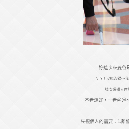
妳這次來曼谷
ㄎㄎ！沒錯沒錯～我
這次選擇入住
不看還好，一看＠＠
先視個人的需要：1.離協