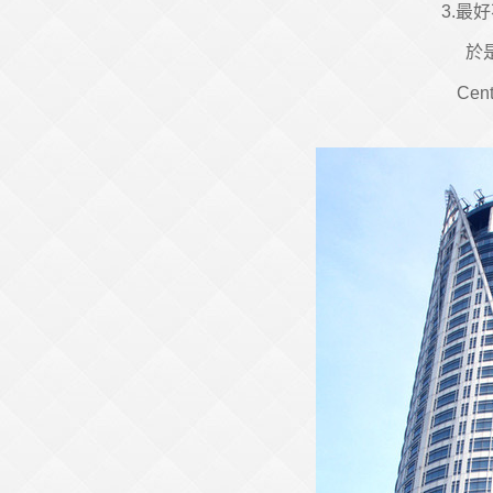
3.最
於
Cent