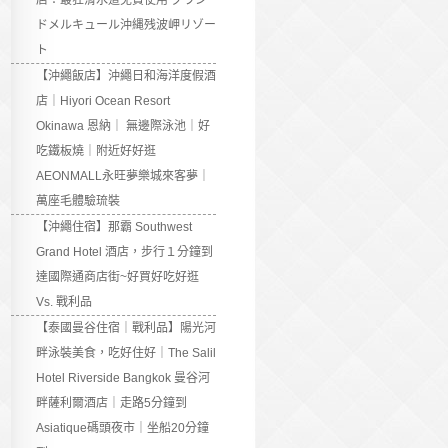
店：最狂滑水道免費使用 グラン
ドメルキュール沖縄残波岬リゾー
ト
【沖繩飯店】沖繩日和海洋度假酒
店｜Hiyori Ocean Resort
Okinawa 恩納｜ 無邊際泳池｜好
吃鐵板燒｜附近好好逛
AEONMALL永旺夢樂城來客夢｜
萬座毛體驗琉裝
【沖繩住宿】那霸 Southwest
Grand Hotel 酒店，步行１分鐘到
達國際通商店街~好買好吃好逛
Vs. 戰利品
【泰國曼谷住宿｜戰利品】陽光河
畔泳裝美食，吃好住好｜The Salil
Hotel Riverside Bangkok 曼谷河
畔薩利爾酒店｜走路5分鐘到
Asiatique碼頭夜市｜坐船20分鐘