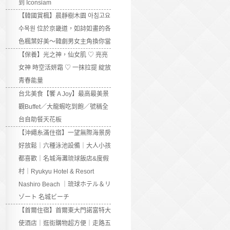
到 Iconsiam
【韓國賞楓】晨靜樹木園 아침고요
수목원 位於京畿道，如詩如畫的各
色楓葉好美～韓劇男女主角換你當
【保養】光之神，仙女肌 ♡ 亮亮
女神 時空活妍霜 ♡ 一抹拉提 綻放
青春能量
台北美食【饗 A Joy】最高最美景
觀Buffet／大龍蝦吃到飽／號稱全
台自助餐天花板
【沖繩糸滿住宿】一望無際海景房
好放鬆｜六種泳池設備｜大人小孩
都喜歡｜名城海灘琉球飯店&度假
村｜Ryukyu Hotel & Resort
Nashiro Beach ｜琉球ホテル＆リ
ゾート 名城ビーチ
【首爾住宿】首爾東大門諾富特大
使酒店｜逛街購物超方便｜走路五