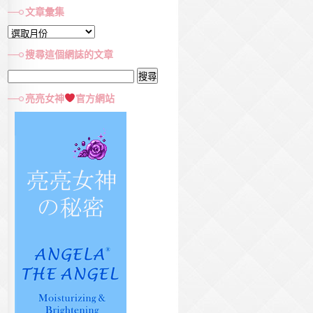
文章彙集
文
章
搜尋這個網誌的文章
彙
搜
集
尋
亮亮女神
官方網站
關
鍵
字: