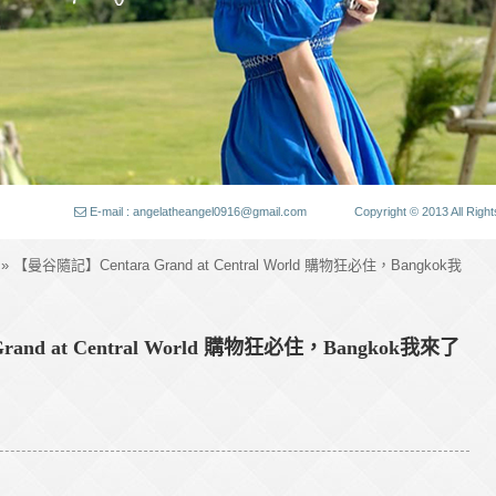
E-mail : angelatheangel0916@gmail.com
Copyright © 2013 All
» 【曼谷隨記】Centara Grand at Central World 購物狂必住，Bangkok我
and at Central World 購物狂必住，Bangkok我來了