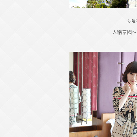
沙哇
人稱泰國～