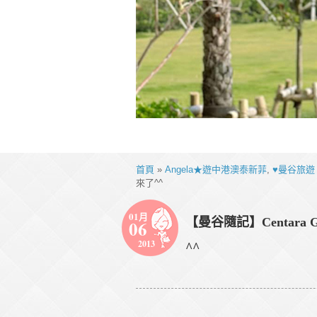
首頁
»
Angela★遊中港澳泰新菲
,
♥曼谷旅遊
來了^^
01月
【曼谷隨記】Centara Gr
06
2013
^^