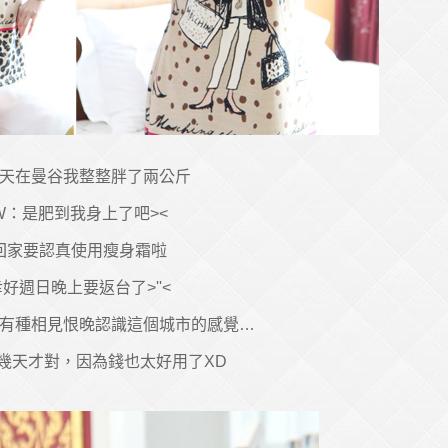
天在曼谷我整整胖了兩公斤
W：是肥到我身上了吧><
回家要認真使用瘦身霜啦
幸好週日晚上要返台了>''<
有種相見恨晚認識這個城市的感覺…
幾天才對，因為錢也太好用了XD