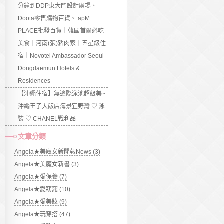
分鐘到DDP東大門設計廣場、
Doota零售購物百貨、 apM
PLACE批發百貨｜韓國首爾必吃
美食｜河南(張)豬肉家｜五星級住
宿｜Novotel Ambassador Seoul
Dongdaemun Hotels &
Residences
【沖繩住宿】無邊際泳池超級美~
沖繩王子大飯店海景宜野灣 ♡ 泳
裝 ♡ CHANEL戰利品
文章分類
Angela★美魔女新聞報News (3)
Angela★美魔女新書 (3)
Angela★愛保養 (7)
Angela★愛窈窕 (10)
Angela★愛美妝 (9)
Angela★玩穿搭 (47)