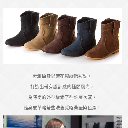
素雅筒身以麻花辮綴飾妝點，
打造出帶有設計感的極簡風尚，
為時尚的外型增添了些許層次感，
鞋身皮革略帶些洗舊感略帶暈染色澤！