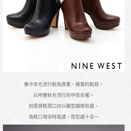
像今年也流行較為厚重、樸實的靴款，
以呼應秋冬流行的中性衣著。
刻意將靴筒口改以翼型線條剪裁，
為靴口增添時髦感，造型感十足～