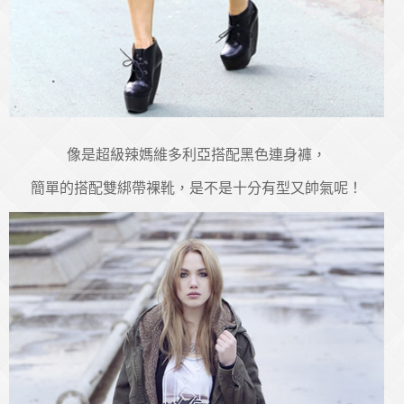
像是超級辣媽維多利亞搭配黑色連身褲，
簡單的搭配雙綁帶裸靴，是不是十分有型又帥氣呢！