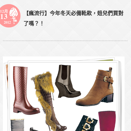
12月
【瘋流行】今年冬天必備靴款，妞兒們買對
13
2012
了嗎？！