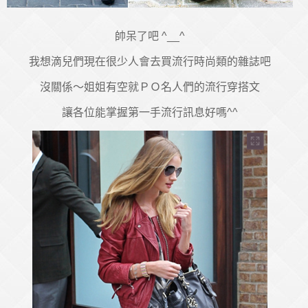
帥呆了吧 ^__^
我想滴兒們現在很少人會去買流行時尚類的雜誌吧
沒關係～姐姐有空就ＰＯ名人們的流行穿搭文
讓各位能掌握第一手流行訊息好嗎^^