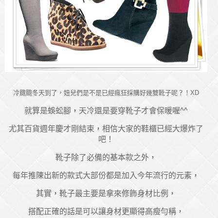
冷颼颼冬天到了，妞兒們是不是已經瘋狂採購好幾雙靴子呢？！XD
就算是蜈蚣腳，天冷還是要穿靴子才會保暖喔^^
尤其百貨週年慶才剛結束，相信大家的鞋櫃已經大爆炸了
吧！
靴子除了必備的基本款之外，
每年推陳出新的款式大部份都是加入今年流行的元素，
其實，靴子最主要是拿來修飾身材比例，
搭配正確的話是可以讓身材更顯得高瘦勻稱，