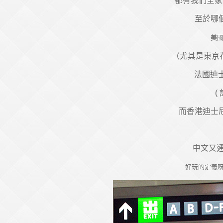
都有我們全家
至於哪個
美
（尤其是東京花
法國迪
(
而香港迪士
中文又通
好玩的定義呀