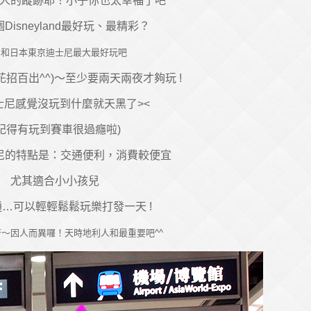
人的蹤跡耶！小子你也太幸福了吧^^
Disneyland最好玩、最精彩？
國和日本東京迪士尼最大最好玩吧
招百出^^)～至少要兩天兩夜才夠玩 !
士尼感覺沒玩到什麼就天黑了><
 記得有玩到賽車很過癮啦)
尼的特點是：交通便利，消費較便宜
尤其適合小小孩兒
…可以輕輕鬆鬆玩樂打發一天 !
～因人而異囉！天時地利人和最重要吧^^