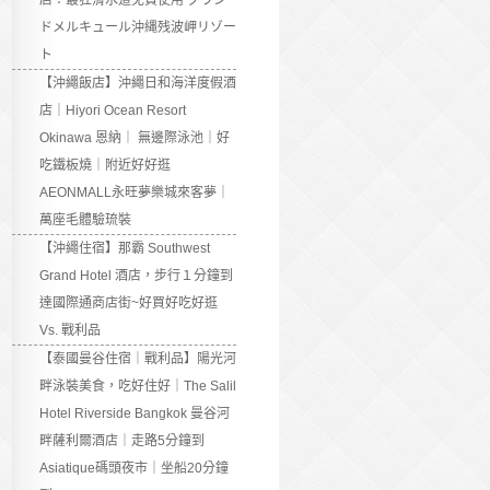
店：最狂滑水道免費使用 グラン
ドメルキュール沖縄残波岬リゾー
ト
【沖繩飯店】沖繩日和海洋度假酒
店｜Hiyori Ocean Resort
Okinawa 恩納｜ 無邊際泳池｜好
吃鐵板燒｜附近好好逛
AEONMALL永旺夢樂城來客夢｜
萬座毛體驗琉裝
【沖繩住宿】那霸 Southwest
Grand Hotel 酒店，步行１分鐘到
達國際通商店街~好買好吃好逛
Vs. 戰利品
【泰國曼谷住宿｜戰利品】陽光河
畔泳裝美食，吃好住好｜The Salil
Hotel Riverside Bangkok 曼谷河
畔薩利爾酒店｜走路5分鐘到
Asiatique碼頭夜市｜坐船20分鐘