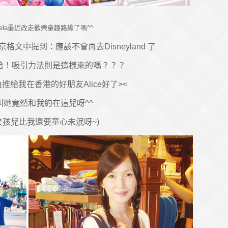
gela最近改走歡樂童趣路線了嗎^^
文中提到：應該不會再去Disneyland 了
哈！吸引力法則是這樣來的嗎？？？
推給我在香港的好朋友Alice好了><
叫她竟然和我約在這兒呀^^
這女孩兒比我還要童心未泯呀~)