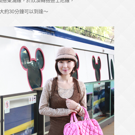
環搭東涌線，於欣澳轉搭迪士尼線，
大約30分鐘可以到達～