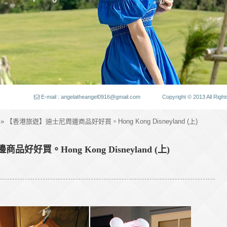
E-mail : angelatheangel0916@gmail.com
Copyright © 2013 All
» 【香港旅遊】迪士尼周邊商品好好買。Hong Kong Disneyland (上)
好買。Hong Kong Disneyland (上)