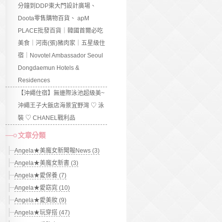
分鐘到DDP東大門設計廣場、
Doota零售購物百貨、 apM
PLACE批發百貨｜韓國首爾必吃
美食｜河南(張)豬肉家｜五星級住
宿｜Novotel Ambassador Seoul
Dongdaemun Hotels &
Residences
【沖繩住宿】無邊際泳池超級美~
沖繩王子大飯店海景宜野灣 ♡ 泳
裝 ♡ CHANEL戰利品
文章分類
Angela★美魔女新聞報News (3)
Angela★美魔女新書 (3)
Angela★愛保養 (7)
Angela★愛窈窕 (10)
Angela★愛美妝 (9)
Angela★玩穿搭 (47)