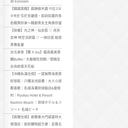
到 Iconsiam
【韓國賞楓】晨靜樹木園 아침고요
수목원 位於京畿道，如詩如畫的各
色楓葉好美～韓劇男女主角換你當
【保養】光之神，仙女肌 ♡ 亮亮
女神 時空活妍霜 ♡ 一抹拉提 綻放
青春能量
台北美食【饗 A Joy】最高最美景
觀Buffet／大龍蝦吃到飽／號稱全
台自助餐天花板
【沖繩糸滿住宿】一望無際海景房
好放鬆｜六種泳池設備｜大人小孩
都喜歡｜名城海灘琉球飯店&度假
村｜Ryukyu Hotel & Resort
Nashiro Beach ｜琉球ホテル＆リ
ゾート 名城ビーチ
【首爾住宿】首爾東大門諾富特大
使酒店｜逛街購物超方便｜走路五