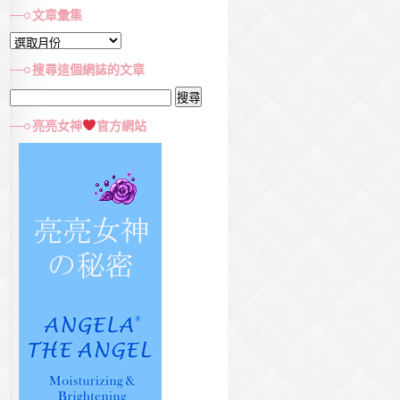
文章彙集
文
章
搜尋這個網誌的文章
彙
搜
集
尋
亮亮女神
官方網站
關
鍵
字: