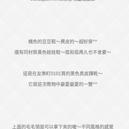
橘色的豆豆鞋～麂皮的～超好穿^^
還有同材質黃色娃娃鞋～逛街逛再久也不會累～
這是在友樂町0101買的黑色真皮踝靴～
它是這次敗物中最愛最愛的一雙^^
上面的毛毛領是可以拿下來的喔～不同風格的感覺