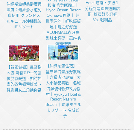
Hotel 酒店，步行１
沖繩殘波岬美爵度假
和海洋度假酒店｜
分鐘到達國際通商店
酒店：最狂滑水道免
Hiyori Ocean Resort
街~好買好吃好逛
Okinawa 恩納｜ 無
費使用 グランドメ
Vs. 戰利品
邊際泳池｜好吃鐵板
ルキュール沖縄残波
燒｜附近好好逛
岬リゾート
AEONMALL永旺夢
樂城來客夢｜萬座毛
體驗琉裝
【沖繩糸滿住宿】一
【韓國賞楓】晨靜樹
望無際海景房好放鬆
木園 아침고요수목원
｜六種泳池設備｜大
位於京畿道，如詩如
人小孩都喜歡｜名城
畫的各色楓葉好美～
海灘琉球飯店&度假
韓劇男女主角換你當
村｜Ryukyu Hotel &
Resort Nashiro
Beach ｜琉球ホテル
＆リゾート 名城ビ
ーチ