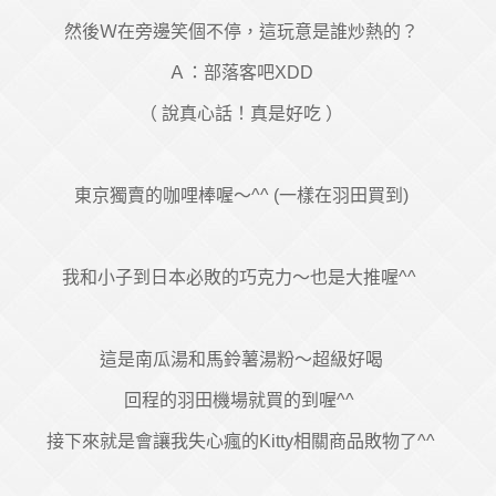
然後Ｗ在旁邊笑個不停，這玩意是誰炒熱的？
Ａ：部落客吧XDD
（ 說真心話！真是好吃
）
東京獨賣的咖哩棒喔～^^ (一樣在羽田買到)
我和小子到日本必敗的巧克力～也是大推喔^^
這是南瓜湯和馬鈴薯湯粉～超級好喝
回程的羽田機場就買的到喔^^
接下來就是會讓我失心瘋的Kitty相關商品敗物了^^