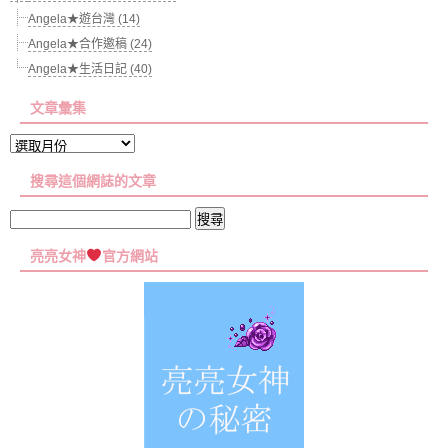
Angela★遊台灣 (14)
Angela★合作邀稿 (24)
Angela★生活日記 (40)
文章彙集
文
章
搜尋這個網誌的文章
彙
集
搜
尋
亮亮女神
官方網站
關
鍵
字: