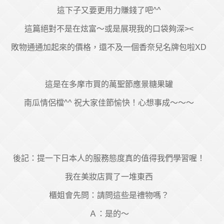
這下子又要更用力賺錢了吧^^
這篇絕對不是在炫富～或是展現我的口袋夠深><
敗物通通加起來的價格，還不及一個香奈兒名牌包啦XD
這是在多摩市買的萬聖節應景糖果罐
南瓜情侶檔^^ 祝大家佳節愉快！心想事成～～～
後記：提一下日本人的服務態度真的值得我們學習喔！
我在美妝店買了一堆東西
櫃姐會先問：請問這些是禮物嗎？
Ａ：是的～