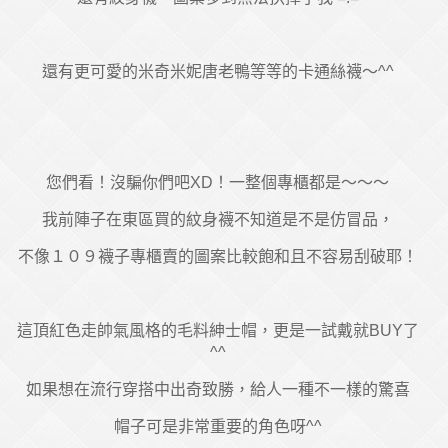
還有更可愛的米奇米妮唐老鴨等等的卡通絲襪～^^
您們看！沒騙你們吧XD！一整個專櫃都是～～～
我前陣子在東區買的紋身襪不知道是不是仿冒品，
不像１０９襪子專櫃賣的圖案比較飽和且不容易刮破耶！
這頂紅色走帥氣風格的毛料紳士帽，更是一試戴就BUY了
^^
如果想在流行穿搭中出奇致勝，給人一種不一樣的驚喜
帽子可是非常重要的角色呀^^