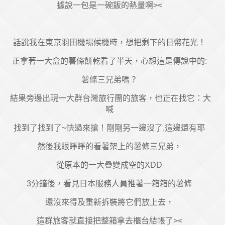
據說一包是一碗飯的熱量啊><
話說我在東京羽田機場候機時，想把剩下的日幣花光！
正拿著一大盒的薯條餅乾看了半天，心想這是傳說中的:
薯條三兄弟嗎？
結果旁邊出現一大群台灣旅行團的旅客，也正在找它：大
喊
找到了找到了~快過來搶！剛剛另一邊沒了,這邊還有耶
然後我眼睜睜的看著架上的薯條三兄弟，
從原本的一大疊變成空的XDD
3分鐘後，看見日本服務人員推著一箱箱的薯條
還沒來得及重新拆裝將它們放上去，
這群旅客就直接把整箱拿去櫃台結帳了><