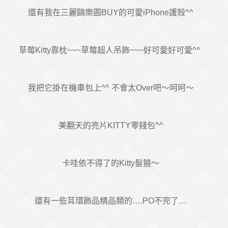
還有我在三麗鷗樂園BUY的可愛iPhone護殼^^
草莓Kitty靠枕~~~草莓超人吊飾~~~好可愛好可愛^^
我把它掛在機車包上^^ 不會太Over吧～呵呵～
美翻天的亮片KITTY零錢包^^
卡哇依不得了的Kitty髮箍～
還有一些耳環飾品精品類的….PO不完了…