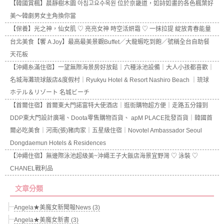
【韓國賞楓】晨靜樹木園 아침고요수목원 位於京畿道，如詩如畫的各色楓葉好
美～韓劇男女主角換你當
【保養】光之神，仙女肌 ♡ 亮亮女神 時空活妍霜 ♡ 一抹拉提 綻放青春能量
台北美食【饗 A Joy】最高最美景觀Buffet／大龍蝦吃到飽／號稱全台自助餐
天花板
【沖繩糸滿住宿】一望無際海景房好放鬆｜六種泳池設備｜大人小孩都喜歡｜
名城海灘琉球飯店&度假村｜Ryukyu Hotel & Resort Nashiro Beach ｜琉球
ホテル＆リゾート 名城ビーチ
【首爾住宿】首爾東大門諾富特大使酒店｜逛街購物超方便｜走路五分鐘到
DDP東大門設計廣場、Doota零售購物百貨、 apM PLACE批發百貨｜韓國首
爾必吃美食｜河南(張)豬肉家｜五星級住宿｜Novotel Ambassador Seoul
Dongdaemun Hotels & Residences
【沖繩住宿】無邊際泳池超級美~沖繩王子大飯店海景宜野灣 ♡ 泳裝 ♡
CHANEL戰利品
文章分類
Angela★美魔女新聞報News (3)
Angela★美魔女新書 (3)