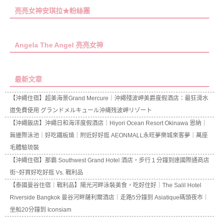
亮亮女神安琪拉★粉絲團
Angela The Angel 亮亮女神
最新文章
【沖繩住宿】超美海景Grand Mercure｜沖繩殘波岬美爵度假酒店：最狂滑水
道免費使用 グランドメルキュール沖縄残波岬リゾート
【沖繩飯店】沖繩日和海洋度假酒店｜Hiyori Ocean Resort Okinawa 恩納｜
無邊際泳池｜好吃鐵板燒｜附近好好逛 AEONMALL永旺夢樂城來客夢｜萬座
毛體驗琉裝
【沖繩住宿】那霸 Southwest Grand Hotel 酒店，步行１分鐘到達國際通商店
街~好買好吃好逛 Vs. 戰利品
【泰國曼谷住宿｜戰利品】陽光河畔泳裝美食，吃好住好｜The Salil Hotel
Riverside Bangkok 曼谷河畔薩利爾酒店｜走路5分鐘到 Asiatique碼頭夜市｜
坐船20分鐘到 Iconsiam