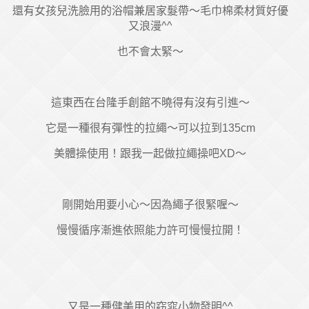
還有女孩兒洗臉用的浴帽兼居家髮帶～毛巾棉柔材質好優
又浪漫^^
也不會太緊～
這東西在台隆手創館不曉得有沒有引進～
它是一種很有彈性的拉繩～可以拉到135cm
美體操使用！跟我一起做拉繩操吧XD～
剛開始用要小心～因為繩子很緊喔～
慢慢循序漸進依照能力許可慢慢拉開！
又是一種健美用的窈窕小物發明^^