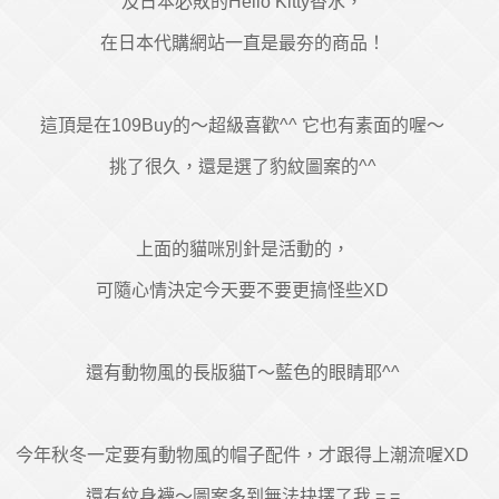
及日本必敗的Hello Kitty香水，
在日本代購網站一直是最夯的商品！
這頂是在109Buy的～超級喜歡^^ 它也有素面的喔～
挑了很久，還是選了豹紋圖案的^^
上面的貓咪別針是活動的，
可隨心情決定今天要不要更搞怪些XD
還有動物風的長版貓T～藍色的眼睛耶^^
今年秋冬一定要有動物風的帽子配件，才跟得上潮流喔XD
還有紋身襪～圖案多到無法抉擇了我 =.=