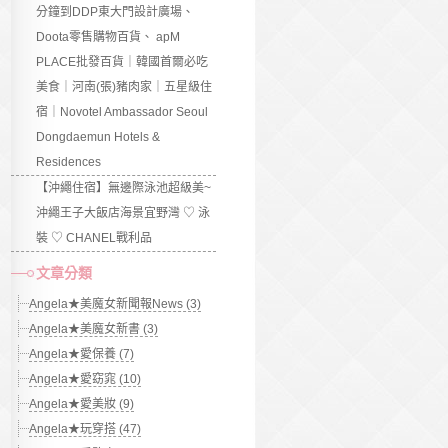
分鐘到DDP東大門設計廣場、
Doota零售購物百貨、 apM
PLACE批發百貨｜韓國首爾必吃
美食｜河南(張)豬肉家｜五星級住
宿｜Novotel Ambassador Seoul
Dongdaemun Hotels &
Residences
【沖繩住宿】無邊際泳池超級美~
沖繩王子大飯店海景宜野灣 ♡ 泳
裝 ♡ CHANEL戰利品
文章分類
Angela★美魔女新聞報News (3)
Angela★美魔女新書 (3)
Angela★愛保養 (7)
Angela★愛窈窕 (10)
Angela★愛美妝 (9)
Angela★玩穿搭 (47)