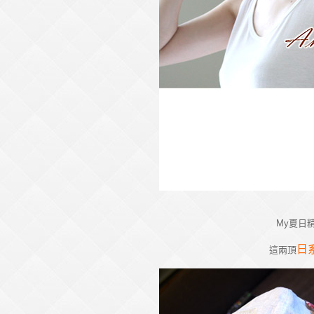
My夏日精
日
這兩頂