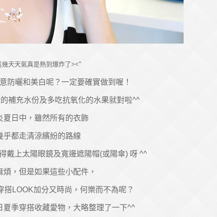
這幾天天氣真是熱到爆炸了><''
意防曬和美白呢？一定要確實做到喔！
量的補充水份及多吃抗氧化的水果就對啦^^
炎夏日中，雖然所有的衣飾
幾乎都走清涼繽紛的路線
戴上太陽眼鏡及寬邊遮陽帽(或陽傘) 呀 ^^
麻煩，但是如果這些小配件，
穿搭LOOK加分又時尚，何樂而不為呢？
日夏季穿搭收藏愛物，大略整理了一下^^