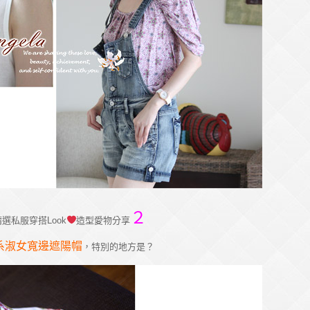
２
選私服穿搭Look
造型愛物分享
系淑女寬邊遮陽帽
，特別的地方是？