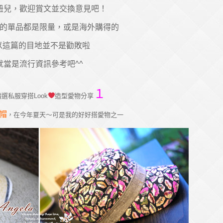
妞兒，歡迎賞文並交換意見吧！
的單品都是限量，或是海外購得的
以這篇的目地並不是勸敗啦
就當是流行資訊參考吧^^
１
選私服穿搭Look
造型愛物分享
帽
，在今年夏天～可是我的好好搭愛物之一