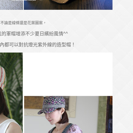
不論是線條還是花葉圖案，
氣的軍帽增添不少夏日繽紛風情^^
內都可以對抗燈光紫外線的造型帽！