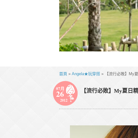
首頁
»
Angela★玩穿搭
» 【流行必敗】My夏
07月
【流行必敗】My夏日精
26
2012