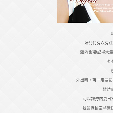
妞兒們有沒有注
體內也'要記得大
炎
外出時，可一定要記得
雖然
可以讓妳的夏日
我最近抽空將近