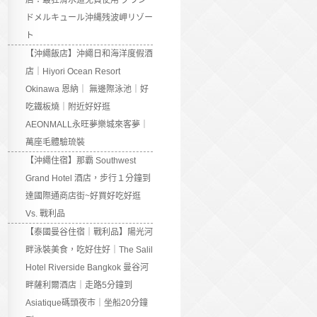
店：最狂滑水道免費使用 グラン
ドメルキュール沖縄残波岬リゾー
ト
【沖繩飯店】沖繩日和海洋度假酒
店｜Hiyori Ocean Resort
Okinawa 恩納｜ 無邊際泳池｜好
吃鐵板燒｜附近好好逛
AEONMALL永旺夢樂城來客夢｜
萬座毛體驗琉裝
【沖繩住宿】那霸 Southwest
Grand Hotel 酒店，步行１分鐘到
達國際通商店街~好買好吃好逛
Vs. 戰利品
【泰國曼谷住宿｜戰利品】陽光河
畔泳裝美食，吃好住好｜The Salil
Hotel Riverside Bangkok 曼谷河
畔薩利爾酒店｜走路5分鐘到
Asiatique碼頭夜市｜坐船20分鐘