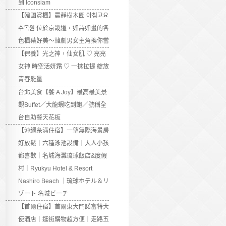
到 Iconsiam
【韓國賞楓】晨靜樹木園 아침고요
수목원 位於京畿道，如詩如畫的各
色楓葉好美～韓劇男女主角換你當
【保養】光之神，仙女肌 ♡ 亮亮
女神 時空活妍霜 ♡ 一抹拉提 綻放
青春能量
台北美食【饗 A Joy】最高最美景
觀Buffet／大龍蝦吃到飽／號稱全
台自助餐天花板
【沖繩糸滿住宿】一望無際海景房
好放鬆｜六種泳池設備｜大人小孩
都喜歡｜名城海灘琉球飯店&度假
村｜Ryukyu Hotel & Resort
Nashiro Beach ｜琉球ホテル＆リ
ゾート 名城ビーチ
【首爾住宿】首爾東大門諾富特大
使酒店｜逛街購物超方便｜走路五