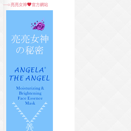
尋
亮亮女神
官方網站
關
鍵
字: