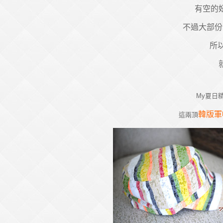
有空的
不過大部份
所
My夏日精
韓版軍
這兩頂