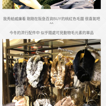
我秀給威廉看 剛剛在阪急百貨BUY的桃紅色毛圍 很喜氣吧
^^
今冬的流行配件中 似乎隨處可見動物毛元素的單品