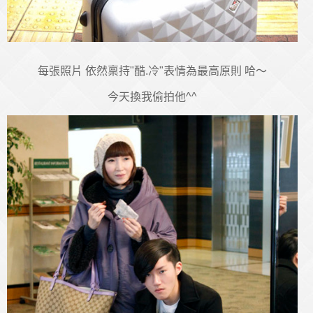
每張照片 依然稟持"酷.冷"表情為最高原則 哈～
今天換我偷拍他^^