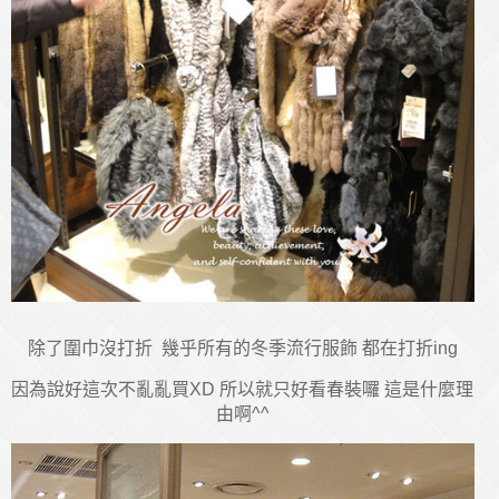
除了圍巾沒打折 幾乎所有的冬季流行服飾 都在打折ing
因為說好這次不亂亂買XD 所以就只好看春裝囉 這是什麼理
由啊^^