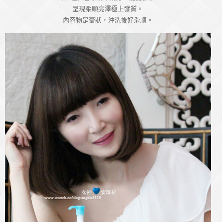
呈現柔順亮澤極上發質。
內容物是膏狀，沖洗後好滑順。