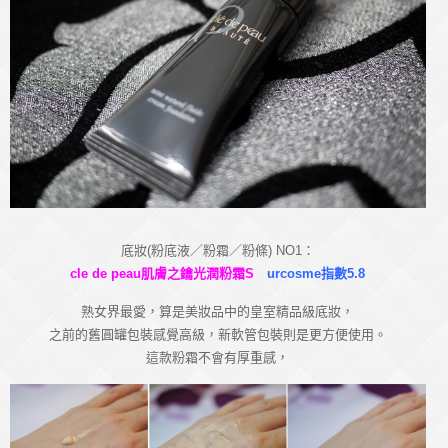
底妝(粉底液／粉霜／粉條) NO1：
cle de peau肌膚之鑰光潤粉霜S
urcosme指數5.8
熟女界最愛，算是美妝品中的皇室精品級底妝，
之前的舊圓罐包裝感覺高級，新軟管包裝則是更方便使用。
這款粉霜不會有厚重感，