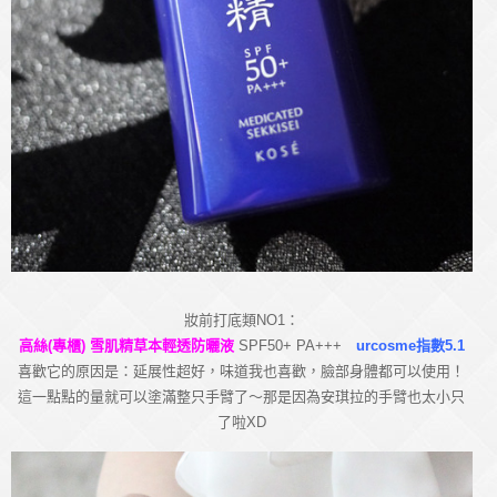
妝前打底類NO1：
高絲(專櫃) 雪肌精草本輕透防曬液
SPF50+ PA+++
urcosme指數5.1
喜歡它的原因是：延展性超好，味道我也喜歡，臉部身體都可以使用！
這一點點的量就可以塗滿整只手臂了～那是因為安琪拉的手臂也太小只
了啦XD