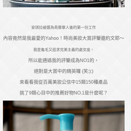
安琪拉被選為奇摩摩人後的第一份工作
內容竟然是我最愛的Yahoo！時尚美妝大賞評鑒邀約文耶～
我是龜毛又追求完美主義的處女座，
所以能通過我的評鑒成為NO1的，
絕對是大賞中的精英囉 (笑:):)
來看看我從百萬美妝公信中15類150種產品
挑了9類心目中的推薦好物NO.1是什麼呢？