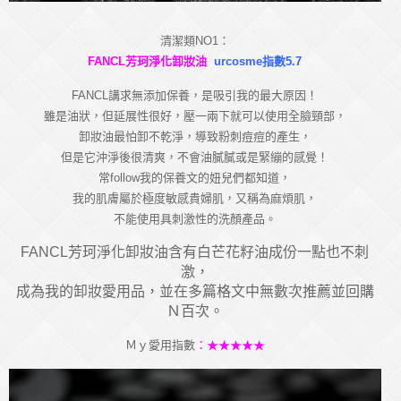
清潔類NO1：
FANCL芳珂淨化卸妝油
urcosme指數5.7
FANCL講求無添加保養，是吸引我的最大原因！
雖是油狀，但延展性很好，壓一兩下就可以使用全臉頸部，
卸妝油最怕卸不乾淨，導致粉刺痘痘的產生，
但是它沖淨後很清爽，不會油膩膩或是緊繃的感覺！
常follow我的保養文的妞兒們都知道，
我的肌膚屬於極度敏感貴婦肌，又稱為麻煩肌，
不能使用具刺激性的洗顏產品。
FANCL芳珂淨化卸妝油含有白芒花籽油成份一點也不刺
激，
成為我的卸妝愛用品，並在多篇格文中無數次推薦並回購
Ｎ百次。
Ｍｙ愛用指數
：★★★★★