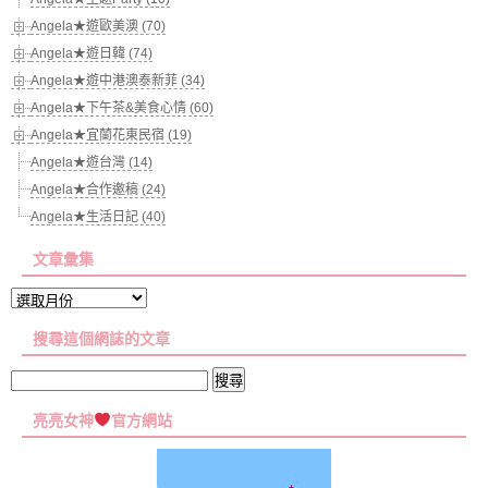
Angela★遊歐美澳 (70)
Angela★遊日韓 (74)
Angela★遊中港澳泰新菲 (34)
Angela★下午茶&美食心情 (60)
Angela★宜蘭花東民宿 (19)
Angela★遊台灣 (14)
Angela★合作邀稿 (24)
Angela★生活日記 (40)
文章彙集
文
章
搜尋這個網誌的文章
彙
集
搜
尋
亮亮女神
官方網站
關
鍵
字: