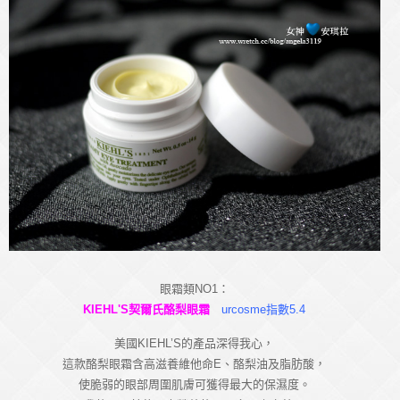
眼霜類NO1：
KIEHL'S契爾氏酪梨眼霜
urcosme指數5.4
美國KIEHL’S的產品深得我心，
這款酪梨眼霜含高滋養維他命E、酪梨油及脂肪酸，
使脆弱的眼部周圍肌膚可獲得最大的保濕度。