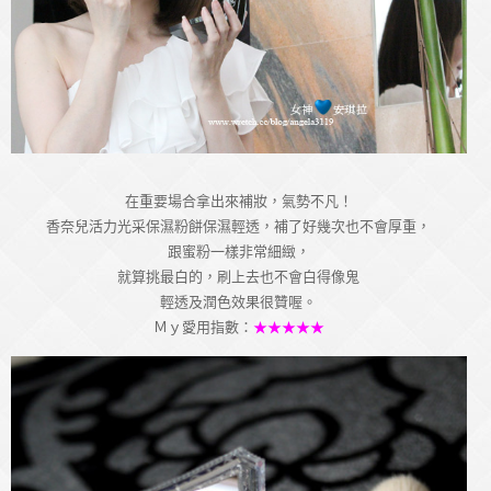
在重要場合拿出來補妝，氣勢不凡！
香奈兒活力光采保濕粉餅保濕輕透，補了好幾次也不會厚重，
跟蜜粉一樣非常細緻，
就算挑最白的，刷上去也不會白得像鬼
輕透及潤色效果很贊喔。
Ｍｙ愛用指數：
★★★★★