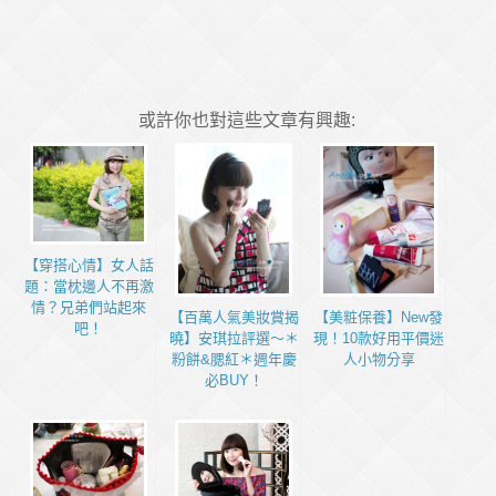
或許你也對這些文章有興趣:
【穿搭心情】女人話
題：當枕邊人不再激
情？兄弟們站起來
【百萬人氣美妝賞揭
【美粧保養】New發
吧！
曉】安琪拉評選～＊
現！10款好用平價迷
粉餅&腮紅＊週年慶
人小物分享
必BUY！