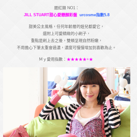
腮紅類 NO1：
JILL STUART甜心愛戀顏彩盤
urcosme指數5.8
甜美公主風格，任何年齡層的妞兒都愛它，
還附上可愛精緻的小刷子，
重點是刷上去之後，雙頰呈現自然粉嫩，
不用擔心下筆太重會過濃，濃度可慢慢增加到喜歡為止。
Ｍｙ愛用指數：
★★★★★+★