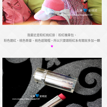
我最近是粉紅桃紅掛：粉紅機車包、
粉色腮紅、桃色唇膏、桃色遮陽帽，所以只要跟粉紅系有關就多加一顆
★