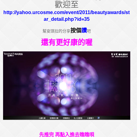
歡迎至
http://yahoo.urcosme.com/event/2011/beautyawards/st
ar_detail.php?id=35
按個
讚
幫安琪拉的分享
吧
還有更好康的喔
先推完 再點入進去瞧瞧唄