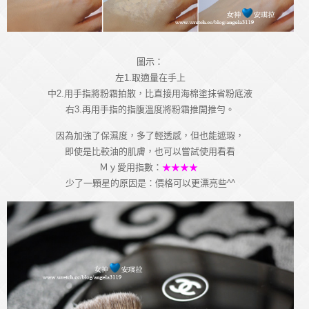
圖示：
左1.取適量在手上
中2.用手指將粉霜拍散，比直接用海棉塗抹省粉底液
右3.再用手指的指腹溫度將粉霜推開推勻。
因為加強了保濕度，多了輕透感，但也能遮瑕，
即使是比較油的肌膚，也可以嘗試使用看看
Ｍｙ愛用指數：
★★★★
少了一顆星的原因是：價格可以更漂亮些^^