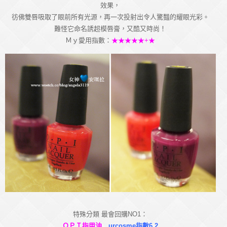
效果，
彷佛雙唇吸取了眼前所有光源，再一次投射出令人驚豔的耀眼光彩。
難怪它命名誘超模唇膏，又酷又時尚！
Ｍｙ愛用指數：
★★★★★+★
特殊分類 最會回購NO1：
ＯＰＩ指甲油
urcosme指數6.2