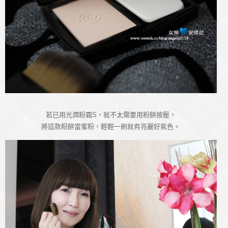
若已用光潤粉霜S，就不太需要用粉餅按壓，
將這款粉餅當蜜粉，輕輕一刷就有亮麗好氣色。