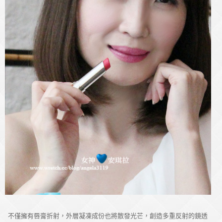
不僅擁有唇膏折射，外層凝凍成份也將散發光芒，創造多重反射的鏡透