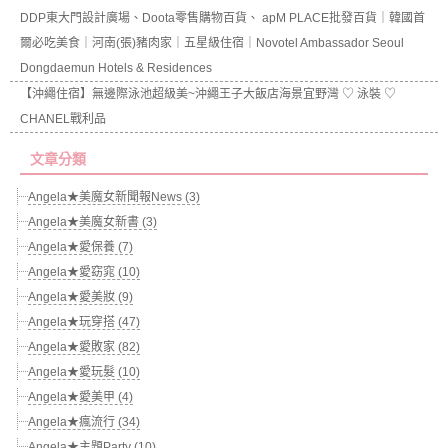
DDP東大門設計廣場、Doota零售購物百貨、 apM PLACE批發百貨｜韓國首
爾必吃美食｜河南(張)豬肉家｜五星級住宿｜Novotel Ambassador Seoul
Dongdaemun Hotels & Residences
【沖繩住宿】無邊際泳池超級美~沖繩王子大飯店海景宜野灣 ♡ 泳裝 ♡
CHANEL戰利品
文章分類
Angela★美魔女新聞報News (3)
Angela★美魔女新書 (3)
Angela★愛保養 (7)
Angela★愛窈窕 (10)
Angela★愛美妝 (9)
Angela★玩穿搭 (47)
Angela★愛敗家 (82)
Angela★愛玩髮 (10)
Angela★愛美甲 (4)
Angela★瘋流行 (34)
Angela★主題Party (10)