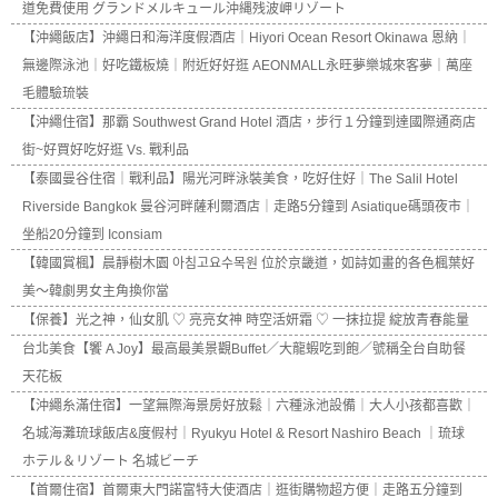
道免費使用 グランドメルキュール沖縄残波岬リゾート
【沖繩飯店】沖繩日和海洋度假酒店｜Hiyori Ocean Resort Okinawa 恩納｜
無邊際泳池｜好吃鐵板燒｜附近好好逛 AEONMALL永旺夢樂城來客夢｜萬座
毛體驗琉裝
【沖繩住宿】那霸 Southwest Grand Hotel 酒店，步行１分鐘到達國際通商店
街~好買好吃好逛 Vs. 戰利品
【泰國曼谷住宿｜戰利品】陽光河畔泳裝美食，吃好住好｜The Salil Hotel
Riverside Bangkok 曼谷河畔薩利爾酒店｜走路5分鐘到 Asiatique碼頭夜市｜
坐船20分鐘到 Iconsiam
【韓國賞楓】晨靜樹木園 아침고요수목원 位於京畿道，如詩如畫的各色楓葉好
美～韓劇男女主角換你當
【保養】光之神，仙女肌 ♡ 亮亮女神 時空活妍霜 ♡ 一抹拉提 綻放青春能量
台北美食【饗 A Joy】最高最美景觀Buffet／大龍蝦吃到飽／號稱全台自助餐
天花板
【沖繩糸滿住宿】一望無際海景房好放鬆｜六種泳池設備｜大人小孩都喜歡｜
名城海灘琉球飯店&度假村｜Ryukyu Hotel & Resort Nashiro Beach ｜琉球
ホテル＆リゾート 名城ビーチ
【首爾住宿】首爾東大門諾富特大使酒店｜逛街購物超方便｜走路五分鐘到