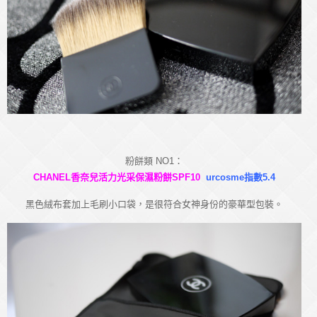
粉餅類 NO1：
CHANEL香奈兒活力光采保濕粉餅SPF10
urcosme指數5.4
黑色絨布套加上毛刷小口袋，是很符合女神身份的豪華型包裝。