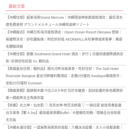
最新文章
【沖繩住宿】超美海景Grand Mercure｜沖繩殘波岬美爵度假酒店：最狂滑水
道免費使用 グランドメルキュール沖縄残波岬リゾート
【沖繩飯店】沖繩日和海洋度假酒店｜Hiyori Ocean Resort Okinawa 恩納｜
無邊際泳池｜好吃鐵板燒｜附近好好逛 AEONMALL永旺夢樂城來客夢｜萬座
毛體驗琉裝
【沖繩住宿】那霸 Southwest Grand Hotel 酒店，步行１分鐘到達國際通商店
街~好買好吃好逛 Vs. 戰利品
【泰國曼谷住宿｜戰利品】陽光河畔泳裝美食，吃好住好｜The Salil Hotel
Riverside Bangkok 曼谷河畔薩利爾酒店｜走路5分鐘到 Asiatique碼頭夜市｜
坐船20分鐘到 Iconsiam
【韓國賞楓】晨靜樹木園 아침고요수목원 位於京畿道，如詩如畫的各色楓葉好
美～韓劇男女主角換你當
【保養】光之神，仙女肌 ♡ 亮亮女神 時空活妍霜 ♡ 一抹拉提 綻放青春能量
台北美食【饗 A Joy】最高最美景觀Buffet／大龍蝦吃到飽／號稱全台自助餐
天花板
【沖繩糸滿住宿】一望無際海景房好放鬆｜六種泳池設備｜大人小孩都喜歡｜