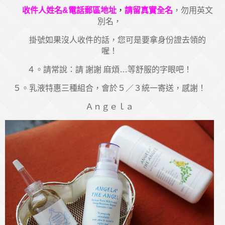
收件人姓名&電話郵區地址
，
請留真實全名
，勿用英文
別名，
掛號如果沒人收件的話，您可是要拿身份證去領的
喔！
４。請常說：請 謝謝 麻煩…等舒服的字眼吧！
５。乳液特惠三種組合，會於５／３統一寄送，感謝！
Ａｎｇｅｌａ