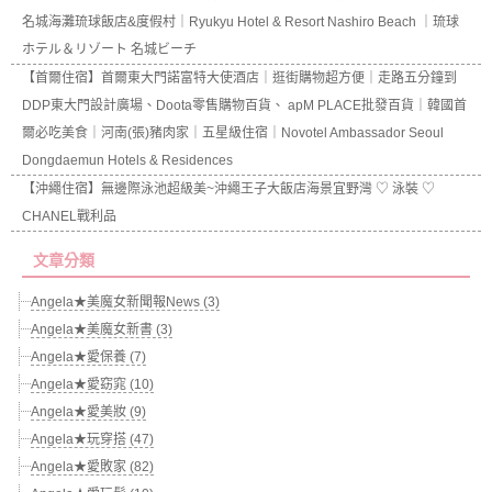
名城海灘琉球飯店&度假村｜Ryukyu Hotel & Resort Nashiro Beach ｜琉球
ホテル＆リゾート 名城ビーチ
【首爾住宿】首爾東大門諾富特大使酒店｜逛街購物超方便｜走路五分鐘到
DDP東大門設計廣場、Doota零售購物百貨、 apM PLACE批發百貨｜韓國首
爾必吃美食｜河南(張)豬肉家｜五星級住宿｜Novotel Ambassador Seoul
Dongdaemun Hotels & Residences
【沖繩住宿】無邊際泳池超級美~沖繩王子大飯店海景宜野灣 ♡ 泳裝 ♡
CHANEL戰利品
文章分類
Angela★美魔女新聞報News (3)
Angela★美魔女新書 (3)
Angela★愛保養 (7)
Angela★愛窈窕 (10)
Angela★愛美妝 (9)
Angela★玩穿搭 (47)
Angela★愛敗家 (82)