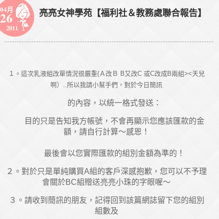
04月
亮亮女神學苑【福利社＆教務處聯合報告】
26
2011
１。這次乳液組改單情況很嚴重(Ａ改Ｂ B又改C 或C改成B兩組><天兒
啊）..所以我請小幫手們，
對於今日簡訊
的內容，以統一格式發送：
目的只是告知我方帳號，不會再顯示您應該匯款的金
額，請自行計算～感恩！
最後會以您實際匯款的組別金額為準的！
２。對於只是單純購買A組的客戶深感抱歉，您可以不予理
會關於BC組贈送亮亮小珠的字眼喔～
３。請收到簡訊的朋友，記得回到該篇網誌留下您的組別
組數及