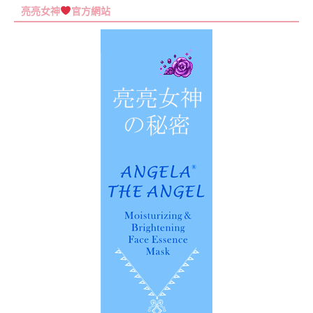
尋
亮亮女神
官方網站
關
鍵
字: