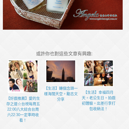
或許你也對這些文章有興趣:
【生活】轉個念頭一
【生活】幸福四月
樣海闊天空。勵志文
天。老公生日。拍戲
【好戲推薦】愛的生
分享
初體驗。出差行李打
存之道☆台視每周五
包收納法！
22:00八大綜合台周
六22:30一定準時收
看！