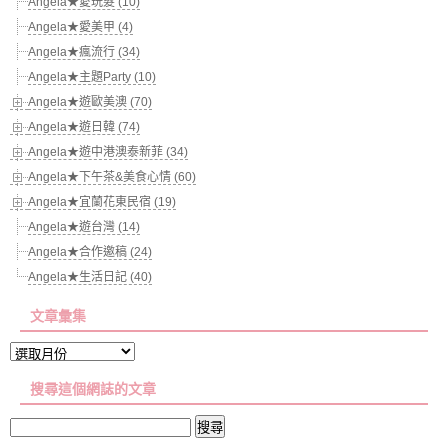
Angela★愛玩髮 (10)
Angela★愛美甲 (4)
Angela★瘋流行 (34)
Angela★主題Party (10)
Angela★遊歐美澳 (70)
Angela★遊日韓 (74)
Angela★遊中港澳泰新菲 (34)
Angela★下午茶&美食心情 (60)
Angela★宜蘭花東民宿 (19)
Angela★遊台灣 (14)
Angela★合作邀稿 (24)
Angela★生活日記 (40)
文章彙集
文
章
搜尋這個網誌的文章
彙
集
搜