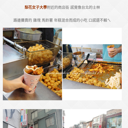
梨花女子大學
附近的商店街 感覺像台北的士林
路邊攤賣的 雞塊 馬鈴薯 年糕混合而成的小吃 口感還不賴ㄟ