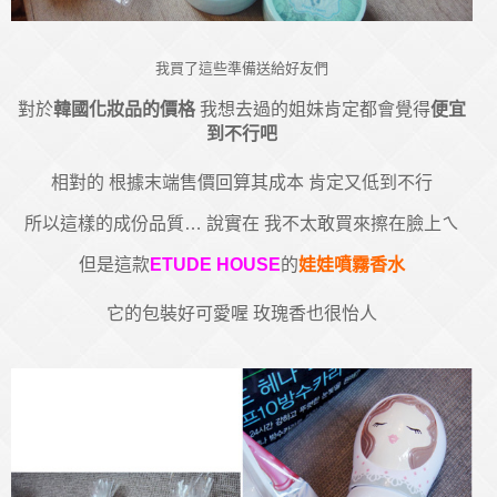
我買了這些準備送給好友們
對於
韓國化妝品的價格
我想去過的姐妹肯定都會覺得
便宜
到不行吧
相對的 根據末端售價回算其成本 肯定又低到不行
所以這樣的成份品質… 說實在 我不太敢買來擦在臉上ㄟ
但是這款
ETUDE HOUSE
的
娃娃噴霧香水
它的包裝好可愛喔 玫瑰香也很怡人