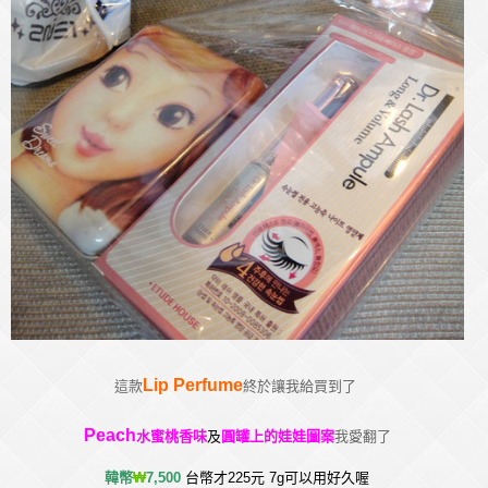
Lip Perfume
這款
終於讓我給買到了
Peach
水蜜桃香
味
及
圓罐上的娃娃圖案
我愛翻了
韓幣
₩
7,500
台幣才225元
7g可以用好久喔