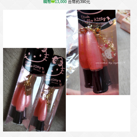
韓幣
₩
13,000
台幣約390元