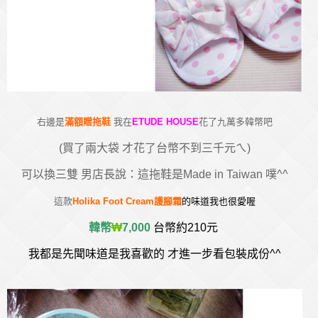
右邊是
滿額贈拖鞋
我在
ETUDE HOUSE
花了九萬多韓幣吧
(買了兩大袋 才花了台幣不到三千元ㄟ)
可以換三雙 男店長說：這拖鞋是Made in Taiwan 噗^^
這款
Holika Foot Cream護腳霜
的味道我也很愛喔
韓幣
₩
7,000
台幣約210元
我都是先聞味道是我喜歡的 才進一步看包裝成份^^