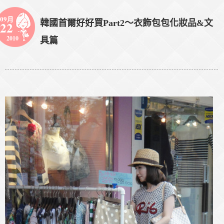
09月
韓國首爾好好買Part2～衣飾包包化妝品&文
22
2010
具篇