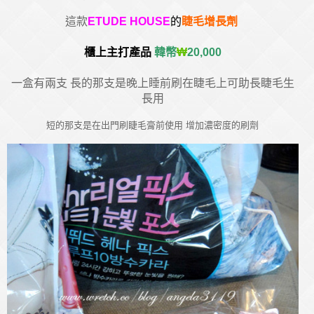
這款
ETUDE HOUSE
的
睫毛增長劑
櫃上主打產品
韓幣
₩
20,000
一盒有兩支 長的那支是晚上睡前刷在睫毛上可助長睫毛生
長用
短的那支是在出門刷睫毛膏前使用 增加濃密度的刷劑