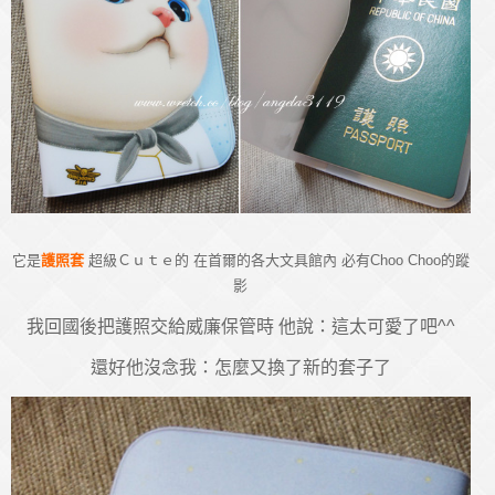
它是
護照套
超級Ｃｕｔｅ的 在首爾的各大文具館內 必有Choo Choo的蹤
影
我回國後把護照交給威廉保管時 他說：這太可愛了吧^^
還好他沒念我：怎麼又換了新的套子了