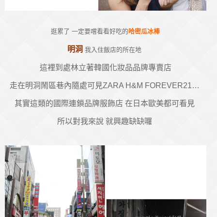
逛累了 一定要嚐看看好吃的
哈密瓜冰棒
明洞
我入住飯店的所在地
這裡到處林立著韓國化妝品品牌專賣店
走在明洞鬧區巷內隨處可見ZARA H&M FOREVER21…
其實這類的國際連鎖品牌服飾店 在日本歐美都可看見
所以對我來說 就興趣缺缺囉