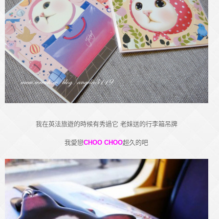
我在英法旅遊的時候有秀過它 老妹送的行李箱吊牌
我愛戀
CHOO CHOO
超久的吧