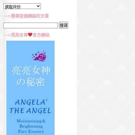
文
章
搜尋這個網誌的文章
彙
搜
集
尋
亮亮女神
官方網站
關
鍵
字: