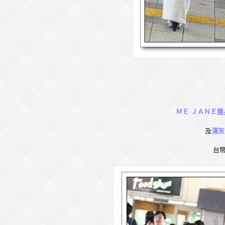
ＭＥ ＪＡＮＥ
及
淺
台幣