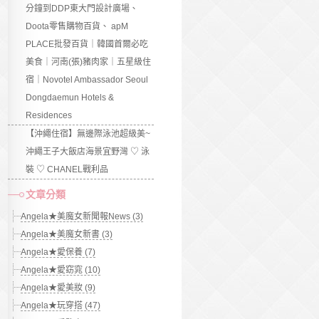
分鐘到DDP東大門設計廣場、
Doota零售購物百貨、 apM
PLACE批發百貨｜韓國首爾必吃
美食｜河南(張)豬肉家｜五星級住
宿｜Novotel Ambassador Seoul
Dongdaemun Hotels &
Residences
【沖繩住宿】無邊際泳池超級美~
沖繩王子大飯店海景宜野灣 ♡ 泳
裝 ♡ CHANEL戰利品
文章分類
Angela★美魔女新聞報News (3)
Angela★美魔女新書 (3)
Angela★愛保養 (7)
Angela★愛窈窕 (10)
Angela★愛美妝 (9)
Angela★玩穿搭 (47)