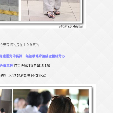
今天穿搭的是在１０９買的
連身連帽背帶長褲＋無袖橫條背後鏤空
蕾絲背心
灰色機車包
打完折
加起來日幣15,120
約NT.5533 好划算喔 (不含外套)