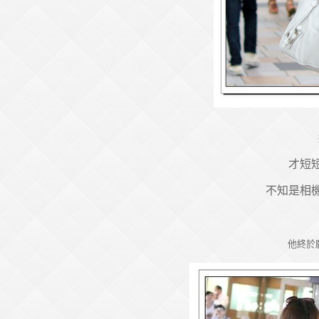
才短
不知是相
他終於