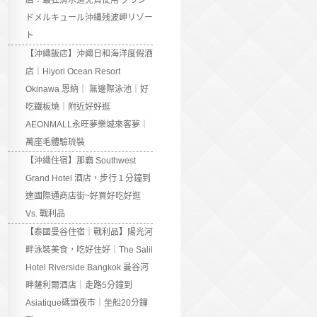
店：最狂滑水道免費使用 グラン
ドメルキュール沖縄残波岬リゾー
ト
【沖繩飯店】沖繩日和海洋度假酒
店｜Hiyori Ocean Resort
Okinawa 恩納｜ 無邊際泳池｜好
吃鐵板燒｜附近好好逛
AEONMALL永旺夢樂城來客夢｜
萬座毛體驗琉裝
【沖繩住宿】那霸 Southwest
Grand Hotel 酒店，步行１分鐘到
達國際通商店街~好買好吃好逛
Vs. 戰利品
【泰國曼谷住宿｜戰利品】陽光河
畔泳裝美食，吃好住好｜The Salil
Hotel Riverside Bangkok 曼谷河
畔薩利爾酒店｜走路5分鐘到
Asiatique碼頭夜市｜坐船20分鐘