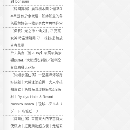
到 Iconsiam
【韓國賞楓】晨靜樹木園 아침고요
수목원 位於京畿道，如詩如畫的各
色楓葉好美～韓劇男女主角換你當
【保養】光之神，仙女肌 ♡ 亮亮
女神 時空活妍霜 ♡ 一抹拉提 綻放
青春能量
台北美食【饗 A Joy】最高最美景
觀Buffet／大龍蝦吃到飽／號稱全
台自助餐天花板
【沖繩糸滿住宿】一望無際海景房
好放鬆｜六種泳池設備｜大人小孩
都喜歡｜名城海灘琉球飯店&度假
村｜Ryukyu Hotel & Resort
Nashiro Beach ｜琉球ホテル＆リ
ゾート 名城ビーチ
【首爾住宿】首爾東大門諾富特大
使酒店｜逛街購物超方便｜走路五