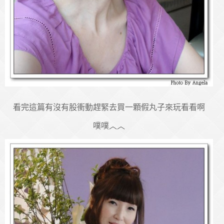
看完這篇有沒有股衝動趕緊去買一顆假丸子來玩看看啊
噗噗︿︿