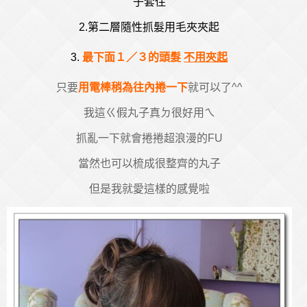
子套住
2.第二層隨性抓髮用毛夾夾起
3.
最下面
１／３
的頭髮
不用夾起
只要
用電棒稍為往內捲一下
就可以了^^
我這ㄍ假丸子真ㄉ很好用ㄟ
抓亂一下就會捲捲超浪漫的FU
當然也可以梳成很整齊的丸子
但是我就愛這樣的感覺啦