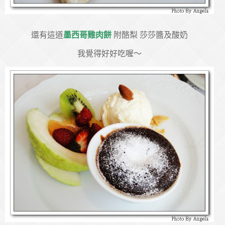
還有這道
墨西哥雞肉餅
附酪梨 莎莎醬及酸奶
我覺得好好吃喔～