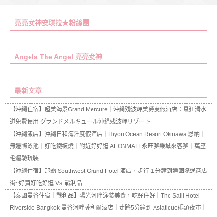
亮亮女神安琪拉★粉絲團
Angela The Angel 亮亮女神
最新文章
【沖繩住宿】超美海景Grand Mercure｜沖繩殘波岬美爵度假酒店：最狂滑水
道免費使用 グランドメルキュール沖縄残波岬リゾート
【沖繩飯店】沖繩日和海洋度假酒店｜Hiyori Ocean Resort Okinawa 恩納｜
無邊際泳池｜好吃鐵板燒｜附近好好逛 AEONMALL永旺夢樂城來客夢｜萬座
毛體驗琉裝
【沖繩住宿】那霸 Southwest Grand Hotel 酒店，步行１分鐘到達國際通商店
街~好買好吃好逛 Vs. 戰利品
【泰國曼谷住宿｜戰利品】陽光河畔泳裝美食，吃好住好｜The Salil Hotel
Riverside Bangkok 曼谷河畔薩利爾酒店｜走路5分鐘到 Asiatique碼頭夜市｜