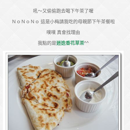
吼～又偷偷跑去喝下午茶了喔
ＮｏＮｏＮｏ 這是小梅請我吃的母親節下午茶餐啦
噗噗 真會找理由
我點的是
迷迭香花草茶
^^