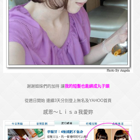
謝謝姐妹們的加持 讓
我的短髮也能綁成丸子頭
從週日開始 連續3天分別登上無名及YAHOO首頁
感恩～Ｌｉｓａ我愛妳