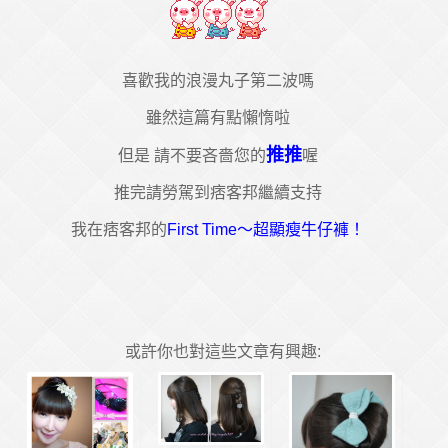
喜歡我的浪漫丸子第二波嗎
雖然這篇有點懶惰啦
推推
但是 請不要吝嗇您的
喔
推完請勞駕到痞客邦繼續支持
我在痞客邦的
First Time～超顯瘦牛仔褲！
或許你也對這些文章有興趣: