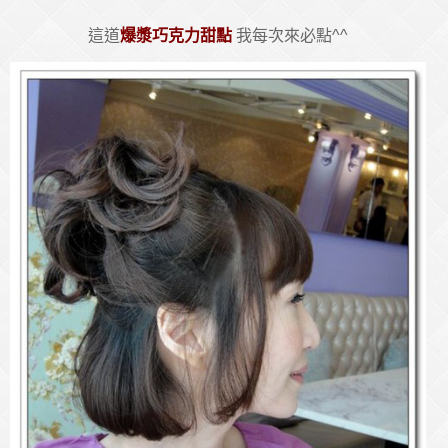
這道
爆漿巧克力甜點
我每次來必點^^