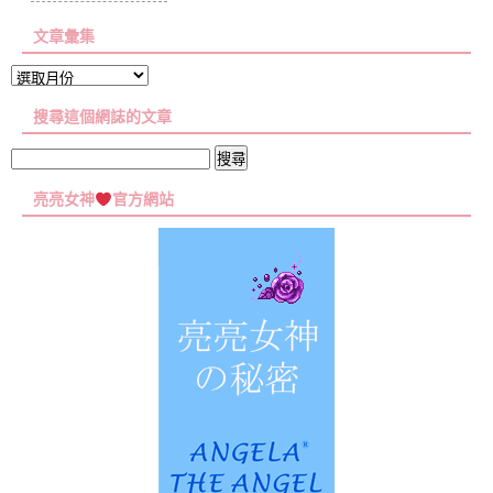
文章彙集
文
章
搜尋這個網誌的文章
彙
集
搜
尋
亮亮女神
官方網站
關
鍵
字: