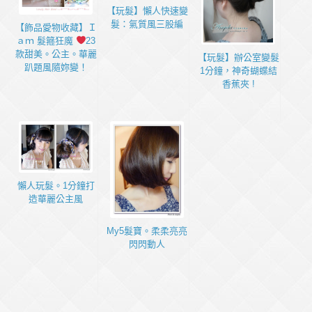
【玩髮】懶人快速變
髮：氣質風三股編
【飾品愛物收藏】Ｉ
ａｍ 髮箍狂魔
23
款甜美。公主。華麗
【玩髮】辦公室變髮
趴題風隨妳變！
1分鐘，神奇蝴蝶結
香蕉夾 !
懶人玩髮。1分鐘打
造華麗公主風
My5髮寶。柔柔亮亮
閃閃動人