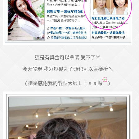
這是有獎金可以拿嗎 受不了^^
今天發現 我ㄉ短髮丸子頭也可以這樣梳ㄟ
( 還是感謝我的髮型大師Ｌｉｓａ囉
)