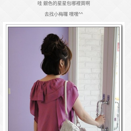
哇 銀色的星星包哪裡買啊
去找小梅囉 嘿嘿^^