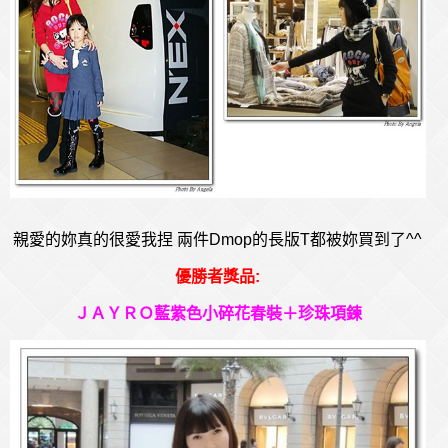
親愛的妳真的很愛我捏 兩件Dmop的長版T都被妳買到了^^
優勝者獎品:
ＪＡＹＲＯ藍紫色小碎花春裝＋珍珠項鍊