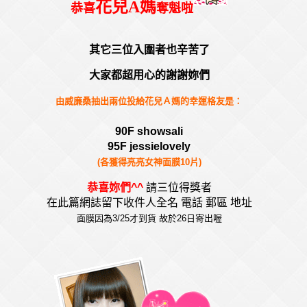
花兒A媽
恭喜
奪魁啦
其它三位入圍者也辛苦了
大家都超用心的
謝謝妳們
由威廉桑抽出兩位投給花兒Ａ媽的幸運格友是
：
90F showsali
95F jessielovely
(各獲得亮亮女神面膜10片)
恭喜妳們^^
請三位得獎者
在此篇網誌留下收件人全名 電話 郵區 地址
面膜因為3/25才到貨 故於26日寄出喔