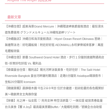
Angela The Angel 亮亮女神
最新文章
【沖繩住宿】超美海景Grand Mercure｜沖繩殘波岬美爵度假酒店：最狂滑水
道免費使用 グランドメルキュール沖縄残波岬リゾート
【沖繩飯店】沖繩日和海洋度假酒店｜Hiyori Ocean Resort Okinawa 恩納｜
無邊際泳池｜好吃鐵板燒｜附近好好逛 AEONMALL永旺夢樂城來客夢｜萬座
毛體驗琉裝
【沖繩住宿】那霸 Southwest Grand Hotel 酒店，步行１分鐘到達國際通商店
街~好買好吃好逛 Vs. 戰利品
【泰國曼谷住宿｜戰利品】陽光河畔泳裝美食，吃好住好｜The Salil Hotel
Riverside Bangkok 曼谷河畔薩利爾酒店｜走路5分鐘到 Asiatique碼頭夜市｜
坐船20分鐘到 Iconsiam
【韓國賞楓】晨靜樹木園 아침고요수목원 位於京畿道，如詩如畫的各色楓葉好
美～韓劇男女主角換你當
【保養】光之神，仙女肌 ♡ 亮亮女神 時空活妍霜 ♡ 一抹拉提 綻放青春能量
台北美食【饗 A Joy】最高最美景觀Buffet／大龍蝦吃到飽／號稱全台自助餐