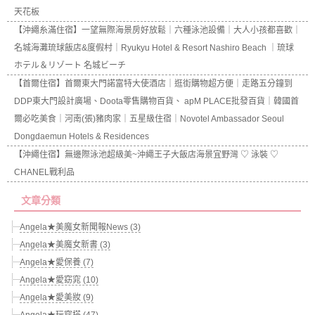
天花板
【沖繩糸滿住宿】一望無際海景房好放鬆｜六種泳池設備｜大人小孩都喜歡｜
名城海灘琉球飯店&度假村｜Ryukyu Hotel & Resort Nashiro Beach ｜琉球
ホテル＆リゾート 名城ビーチ
【首爾住宿】首爾東大門諾富特大使酒店｜逛街購物超方便｜走路五分鐘到
DDP東大門設計廣場、Doota零售購物百貨、 apM PLACE批發百貨｜韓國首
爾必吃美食｜河南(張)豬肉家｜五星級住宿｜Novotel Ambassador Seoul
Dongdaemun Hotels & Residences
【沖繩住宿】無邊際泳池超級美~沖繩王子大飯店海景宜野灣 ♡ 泳裝 ♡
CHANEL戰利品
文章分類
Angela★美魔女新聞報News (3)
Angela★美魔女新書 (3)
Angela★愛保養 (7)
Angela★愛窈窕 (10)
Angela★愛美妝 (9)