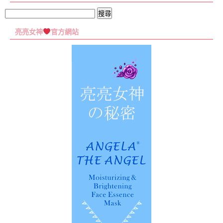
彙
集
搜
尋
亮亮女神
官方網站
關
鍵
字: