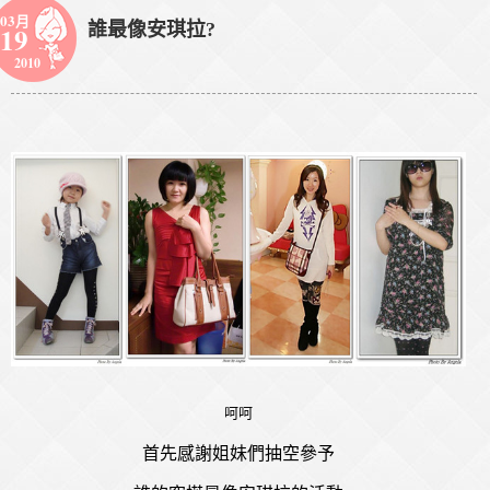
03月
誰最像安琪拉?
19
2010
呵呵
首先感謝姐妹們抽空參予