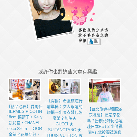
或許你也對這些文章有興趣:
【穿搭】希臘旅遊行
前準備：女人永遠的
【精品必買】愛馬仕
【台北旅遊&和服浴
HERMES PICOTIN
煩惱～出國衣鞋包怎
衣體驗】這是京都
18cm 菜籃子，Kelly
麼帶？加映★
嗎？扮櫻花妹何必遠
凱莉包，CHANEL
GUCCI ★
赴日本Part 2 少帥禪
coco 23cm，ＤIOR
SUITANGTANG ★
園Vs.北投麗禧溫泉
金鍊老花蒙恬包，
LOUIS VUITTON 戰