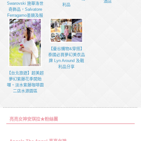
酒店
Swarovski 施華洛世
利品
奇飾品，Salvatore
Ferragamo墨鏡及服
飾愛買大集合
【曼谷購物&穿搭】
泰國必買夢幻美衣品
牌 Lyn Around 及戰
利品分享
【台北旅遊】超美超
夢幻紫藤花季開始
囉・淡水紫藤咖啡園
二店水源園區
亮亮女神安琪拉★粉絲團