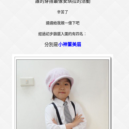
誰的穿搭最像安琪拉的活動
辛苦了
通通給我親一億下吧
經過初步篩選入圍的有四名：
分別是
小神董美眉