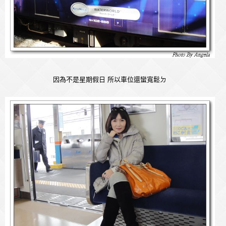
因為不是星期假日 所以車位還蠻寬鬆ㄉ