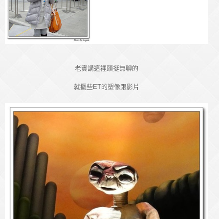
老實講這裡頭挺無聊的
就擺些ET的塑像跟影片