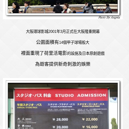
大阪環球影城2001
年3
月正式在大阪隆重開幕
公園面積有
14
個甲子球場般大
裡面重現了荷里活電影
的設施及日本原創遊戲
為遊客提供新奇刺激的娛樂