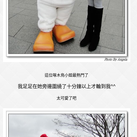
這位啄木鳥小姐最熱門了
我足足在她旁邊圍繞了十分鐘以上才輪到我^^
太可愛了吧