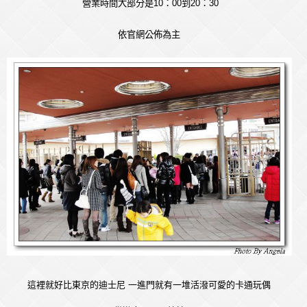
營業時間大部分是
10
：
00
到
20
：
30
依官網公佈為主
這裡就好比東京的迪士尼 一進門就有一堆活潑可愛的卡通玩偶