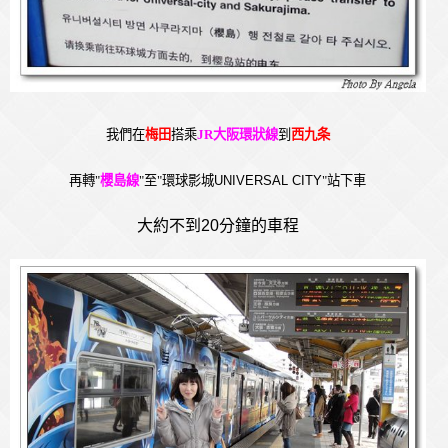
我們在
梅田
搭乘
JR
大阪環狀線
到
西九条
再轉
"
櫻島線
"
至
"
環球影城
UNIVERSAL CITY
"
站下車
大約不到20分鐘的車程