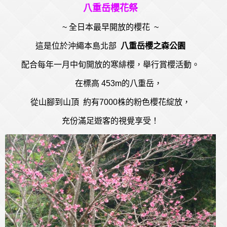
八重岳櫻花祭
~ 全日本最早開放的櫻花 ~
這是位於沖繩本島北部
八重岳櫻之森公園
配合每年一月中旬開放的寒緋櫻，舉行賞櫻活動。
在標高 453m的八重岳，
從山腳到山頂 約有7000株的粉色櫻花綻放，
充份滿足遊客的視覺享受！