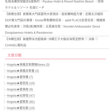
名城海灘琉球飯店&度假村｜Ryukyu Hotel & Resort Nashiro Beach ｜琉球
ホテル＆リゾート 名城ビーチ
【首爾住宿】首爾東大門諾富特大使酒店｜逛街購物超方便｜走路五分鐘到
DDP東大門設計廣場、Doota零售購物百貨、 apM PLACE批發百貨｜韓國首
爾必吃美食｜河南(張)豬肉家｜五星級住宿｜Novotel Ambassador Seoul
Dongdaemun Hotels & Residences
【沖繩住宿】無邊際泳池超級美~沖繩王子大飯店海景宜野灣 ♡ 泳裝 ♡
CHANEL戰利品
文章分類
Angela★美魔女新聞報News (3)
Angela★美魔女新書 (3)
Angela★愛保養 (7)
Angela★愛窈窕 (10)
Angela★愛美妝 (9)
Angela★玩穿搭 (47)
Angela★愛敗家 (82)
Angela★愛玩髮 (10)