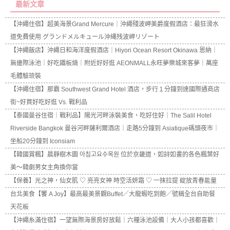
最新文章
【沖繩住宿】超美海景Grand Mercure｜沖繩殘波岬美爵度假酒店：最狂滑水
道免費使用 グランドメルキュール沖縄残波岬リゾート
【沖繩飯店】沖繩日和海洋度假酒店｜Hiyori Ocean Resort Okinawa 恩納｜
無邊際泳池｜好吃鐵板燒｜附近好好逛 AEONMALL永旺夢樂城來客夢｜萬座
毛體驗琉裝
【沖繩住宿】那霸 Southwest Grand Hotel 酒店，步行１分鐘到達國際通商店
街~好買好吃好逛 Vs. 戰利品
【泰國曼谷住宿｜戰利品】陽光河畔泳裝美食，吃好住好｜The Salil Hotel
Riverside Bangkok 曼谷河畔薩利爾酒店｜走路5分鐘到 Asiatique碼頭夜市｜
坐船20分鐘到 Iconsiam
【韓國賞楓】晨靜樹木園 아침고요수목원 位於京畿道，如詩如畫的各色楓葉好
美～韓劇男女主角換你當
【保養】光之神，仙女肌 ♡ 亮亮女神 時空活妍霜 ♡ 一抹拉提 綻放青春能量
台北美食【饗 A Joy】最高最美景觀Buffet／大龍蝦吃到飽／號稱全台自助餐
天花板
【沖繩糸滿住宿】一望無際海景房好放鬆｜六種泳池設備｜大人小孩都喜歡｜