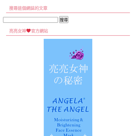
章
搜尋這個網誌的文章
彙
集
搜
尋
亮亮女神
官方網站
關
鍵
字: