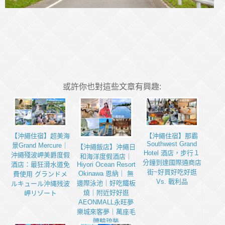
或許你也對這些文章有興趣:
【沖繩住宿】超美海
【沖繩住宿】那霸
Southwest Grand
景Grand Mercure｜
【沖繩飯店】沖繩日
Hotel 酒店，步行１
沖繩殘波岬美爵度假
和海洋度假酒店｜
分鐘到達國際通商店
酒店：最狂滑水道免
Hiyori Ocean Resort
街~好買好吃好逛
Okinawa 恩納｜ 無
費使用 グランドメ
Vs. 戰利品
邊際泳池｜好吃鐵板
ルキュール沖縄残波
燒｜附近好好逛
岬リゾート
AEONMALL永旺夢
樂城來客夢｜萬座毛
體驗琉裝