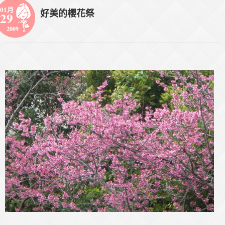
01月
好美的櫻花祭
29
2009