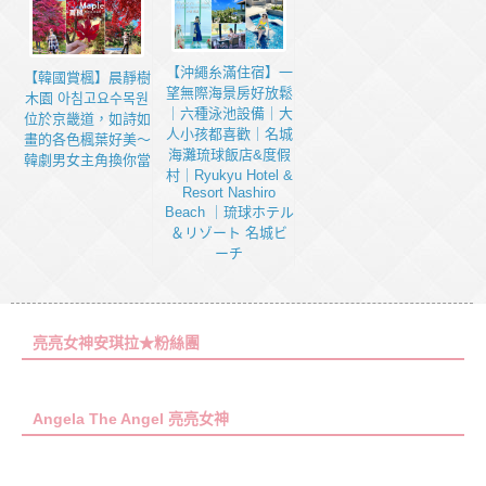
【沖繩糸滿住宿】一
【韓國賞楓】晨靜樹
望無際海景房好放鬆
木園 아침고요수목원
｜六種泳池設備｜大
位於京畿道，如詩如
人小孩都喜歡｜名城
畫的各色楓葉好美～
海灘琉球飯店&度假
韓劇男女主角換你當
村｜Ryukyu Hotel &
Resort Nashiro
Beach ｜琉球ホテル
＆リゾート 名城ビ
ーチ
亮亮女神安琪拉★粉絲團
Angela The Angel 亮亮女神