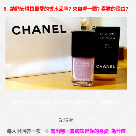
8. 請問安琪拉最愛的香水品牌? 來自哪一國? 喜歡的理由?
8 .獎品/ CHANEL 粉紫色超好看指甲油 不挑膚色
記得喔
每人限回答一次
並
寫出哪一篇網誌是你的最愛 為什麼