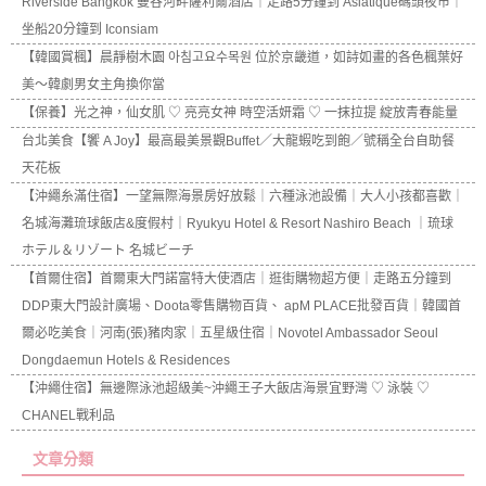
Riverside Bangkok 曼谷河畔薩利爾酒店｜走路5分鐘到 Asiatique碼頭夜市｜
坐船20分鐘到 Iconsiam
【韓國賞楓】晨靜樹木園 아침고요수목원 位於京畿道，如詩如畫的各色楓葉好
美～韓劇男女主角換你當
【保養】光之神，仙女肌 ♡ 亮亮女神 時空活妍霜 ♡ 一抹拉提 綻放青春能量
台北美食【饗 A Joy】最高最美景觀Buffet／大龍蝦吃到飽／號稱全台自助餐
天花板
【沖繩糸滿住宿】一望無際海景房好放鬆｜六種泳池設備｜大人小孩都喜歡｜
名城海灘琉球飯店&度假村｜Ryukyu Hotel & Resort Nashiro Beach ｜琉球
ホテル＆リゾート 名城ビーチ
【首爾住宿】首爾東大門諾富特大使酒店｜逛街購物超方便｜走路五分鐘到
DDP東大門設計廣場、Doota零售購物百貨、 apM PLACE批發百貨｜韓國首
爾必吃美食｜河南(張)豬肉家｜五星級住宿｜Novotel Ambassador Seoul
Dongdaemun Hotels & Residences
【沖繩住宿】無邊際泳池超級美~沖繩王子大飯店海景宜野灣 ♡ 泳裝 ♡
CHANEL戰利品
文章分類