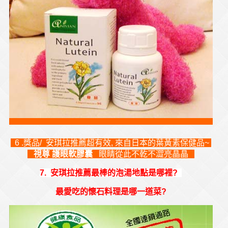
6 .獎品/ 安琪拉推薦超有效, 來自日本的葉黃素保健品~
視尊 護眼軟膠囊
眼睛從此不乾不澀亮晶晶
7. 安琪拉推薦最棒的泡湯地點是哪裡?
最愛吃的懷石料理是哪一道菜?