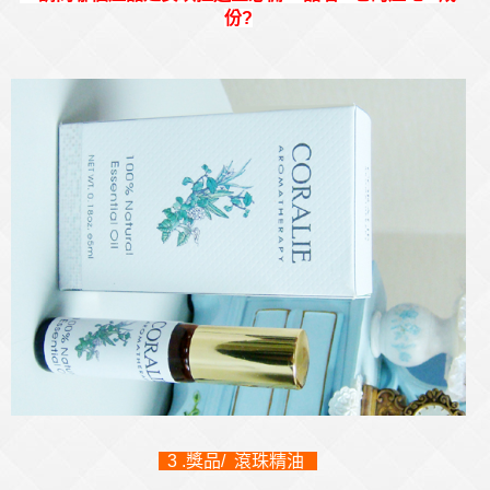
份?
3 .獎品/ 滾珠精油