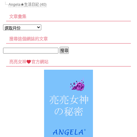
Angela★生活日記 (40)
文章彙集
文
章
搜尋這個網誌的文章
彙
集
搜
尋
亮亮女神
官方網站
關
鍵
字: