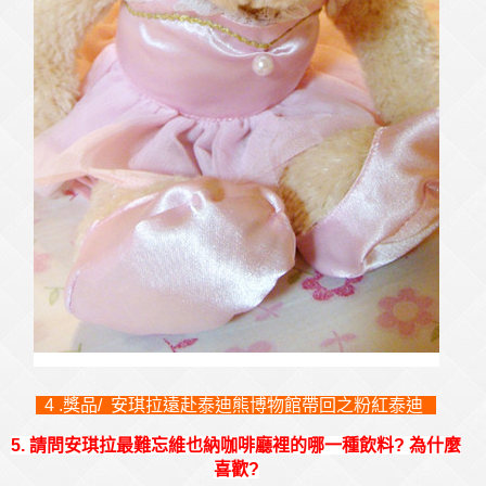
4 .獎品/ 安琪拉遠赴泰迪熊博物館帶回之粉紅泰迪
5. 請問安琪拉最難忘維也納咖啡廳裡的哪一種飲料? 為什麼
喜歡?