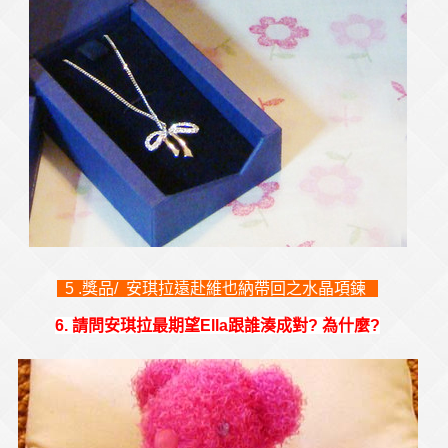
5 .獎品/ 安琪拉遠赴維也納帶回之水晶項鍊
6. 請問安琪拉最期望Ella跟誰湊成對? 為什麼?