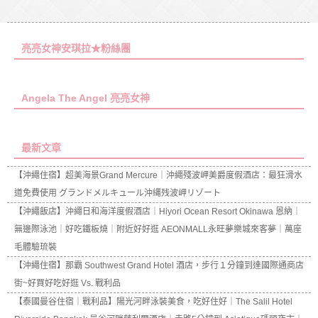
亮亮女神安琪拉★粉絲團
Angela The Angel 亮亮女神
最新文章
【沖繩住宿】超美海景Grand Mercure｜沖繩殘波岬美爵度假酒店：最狂滑水
道免費使用 グランドメルキュール沖縄残波岬リゾート
【沖繩飯店】沖繩日和海洋度假酒店｜Hiyori Ocean Resort Okinawa 恩納｜
無邊際泳池｜好吃鐵板燒｜附近好好逛 AEONMALL永旺夢樂城來客夢｜萬座
毛體驗琉裝
【沖繩住宿】那霸 Southwest Grand Hotel 酒店，步行１分鐘到達國際通商店
街~好買好吃好逛 Vs. 戰利品
【泰國曼谷住宿｜戰利品】陽光河畔泳裝美食，吃好住好｜The Salil Hotel