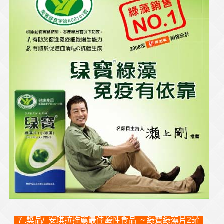
7 .獎品/ 安琪拉推薦最佳鹼性食品 ~ 綠寶綠藻片2罐