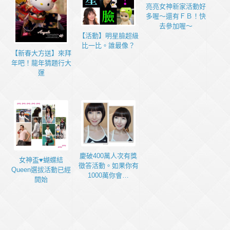
亮亮女神新家活動好
多喔～還有ＦＢ！快
去參加喔～
【活動】明星臉超級
比一比。誰最像？
【新春大方送】來拜
年吧！龍年猜題行大
運
慶破400萬人次有獎
女神盃♥蝴蝶結
徵答活動。如果你有
Queen選拔活動已經
1000萬你會…
開始