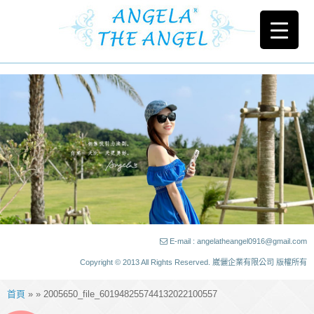
E-mail : angelatheangel0916@gmail.com
Copyright © 2013 All Rights Reserved. 崴儷企業有限公司 版權所有
首頁
» » 2005650_file_601948255744132022100557