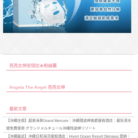
亮亮女神安琪拉★粉絲團
Angela The Angel 亮亮女神
最新文章
【沖繩住宿】超美海景Grand Mercure｜沖繩殘波岬美爵度假酒店：最狂滑水
道免費使用 グランドメルキュール沖縄残波岬リゾート
【沖繩飯店】沖繩日和海洋度假酒店｜Hiyori Ocean Resort Okinawa 恩納｜