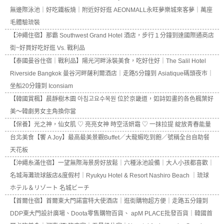
無邊際泳池｜好吃鐵板燒｜附近好好逛 AEONMALL永旺夢樂城來客夢｜萬座
毛體驗琉裝
【沖繩住宿】那霸 Southwest Grand Hotel 酒店，步行１分鐘到達國際通商店
街~好買好吃好逛 Vs. 戰利品
【泰國曼谷住宿｜戰利品】陽光河畔泳裝美食，吃好住好｜The Salil Hotel
Riverside Bangkok 曼谷河畔薩利爾酒店｜走路5分鐘到 Asiatique碼頭夜市｜
坐船20分鐘到 Iconsiam
【韓國賞楓】晨靜樹木園 아침고요수목원 位於京畿道，如詩如畫的各色楓葉好
美～韓劇男女主角換你當
【保養】光之神，仙女肌 ♡ 亮亮女神 時空活妍霜 ♡ 一抹拉提 綻放青春能量
台北美食【饗 A Joy】最高最美景觀Buffet／大龍蝦吃到飽／號稱全台自助餐
天花板
【沖繩糸滿住宿】一望無際海景房好放鬆｜六種泳池設備｜大人小孩都喜歡｜
名城海灘琉球飯店&度假村｜Ryukyu Hotel & Resort Nashiro Beach ｜琉球
ホテル＆リゾート 名城ビーチ
【首爾住宿】首爾東大門諾富特大使酒店｜逛街購物超方便｜走路五分鐘到
DDP東大門設計廣場、Doota零售購物百貨、 apM PLACE批發百貨｜韓國首