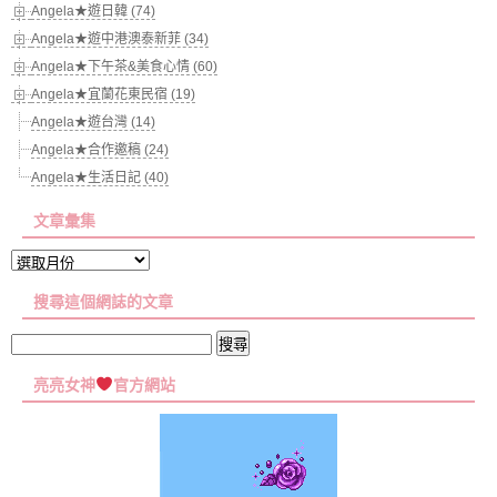
Angela★遊日韓 (74)
Angela★遊中港澳泰新菲 (34)
Angela★下午茶&美食心情 (60)
Angela★宜蘭花東民宿 (19)
Angela★遊台灣 (14)
Angela★合作邀稿 (24)
Angela★生活日記 (40)
文章彙集
文
章
搜尋這個網誌的文章
彙
集
搜
尋
亮亮女神
官方網站
關
鍵
字: