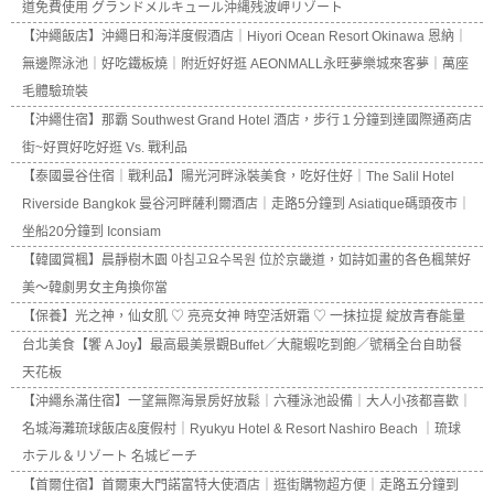
道免費使用 グランドメルキュール沖縄残波岬リゾート
【沖繩飯店】沖繩日和海洋度假酒店｜Hiyori Ocean Resort Okinawa 恩納｜
無邊際泳池｜好吃鐵板燒｜附近好好逛 AEONMALL永旺夢樂城來客夢｜萬座
毛體驗琉裝
【沖繩住宿】那霸 Southwest Grand Hotel 酒店，步行１分鐘到達國際通商店
街~好買好吃好逛 Vs. 戰利品
【泰國曼谷住宿｜戰利品】陽光河畔泳裝美食，吃好住好｜The Salil Hotel
Riverside Bangkok 曼谷河畔薩利爾酒店｜走路5分鐘到 Asiatique碼頭夜市｜
坐船20分鐘到 Iconsiam
【韓國賞楓】晨靜樹木園 아침고요수목원 位於京畿道，如詩如畫的各色楓葉好
美～韓劇男女主角換你當
【保養】光之神，仙女肌 ♡ 亮亮女神 時空活妍霜 ♡ 一抹拉提 綻放青春能量
台北美食【饗 A Joy】最高最美景觀Buffet／大龍蝦吃到飽／號稱全台自助餐
天花板
【沖繩糸滿住宿】一望無際海景房好放鬆｜六種泳池設備｜大人小孩都喜歡｜
名城海灘琉球飯店&度假村｜Ryukyu Hotel & Resort Nashiro Beach ｜琉球
ホテル＆リゾート 名城ビーチ
【首爾住宿】首爾東大門諾富特大使酒店｜逛街購物超方便｜走路五分鐘到