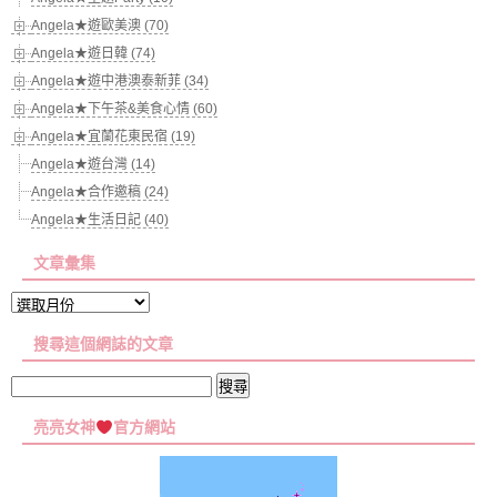
Angela★遊歐美澳 (70)
Angela★遊日韓 (74)
Angela★遊中港澳泰新菲 (34)
Angela★下午茶&美食心情 (60)
Angela★宜蘭花東民宿 (19)
Angela★遊台灣 (14)
Angela★合作邀稿 (24)
Angela★生活日記 (40)
文章彙集
文
章
搜尋這個網誌的文章
彙
集
搜
尋
亮亮女神
官方網站
關
鍵
字: