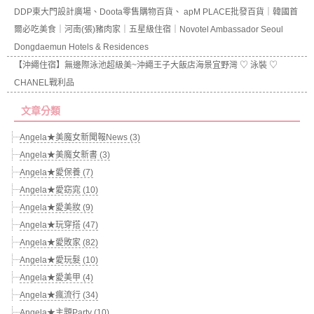
DDP東大門設計廣場、Doota零售購物百貨、 apM PLACE批發百貨｜韓國首
爾必吃美食｜河南(張)豬肉家｜五星級住宿｜Novotel Ambassador Seoul
Dongdaemun Hotels & Residences
【沖繩住宿】無邊際泳池超級美~沖繩王子大飯店海景宜野灣 ♡ 泳裝 ♡
CHANEL戰利品
文章分類
Angela★美魔女新聞報News (3)
Angela★美魔女新書 (3)
Angela★愛保養 (7)
Angela★愛窈窕 (10)
Angela★愛美妝 (9)
Angela★玩穿搭 (47)
Angela★愛敗家 (82)
Angela★愛玩髮 (10)
Angela★愛美甲 (4)
Angela★瘋流行 (34)
Angela★主題Party (10)