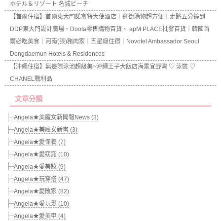
ホテル＆リゾート 名城ビーチ
【首爾住宿】首爾東大門諾富特大使酒店｜逛街購物超方便｜走路五分鐘到
DDP東大門設計廣場、Doota零售購物百貨、 apM PLACE批發百貨｜韓國首
爾必吃美食｜河南(張)豬肉家｜五星級住宿｜Novotel Ambassador Seoul
Dongdaemun Hotels & Residences
【沖繩住宿】無邊際泳池超級美~沖繩王子大飯店海景宜野灣 ♡ 泳裝 ♡
CHANEL戰利品
文章分類
Angela★美魔女新聞報News (3)
Angela★美魔女新書 (3)
Angela★愛保養 (7)
Angela★愛窈窕 (10)
Angela★愛美妝 (9)
Angela★玩穿搭 (47)
Angela★愛敗家 (82)
Angela★愛玩髮 (10)
Angela★愛美甲 (4)