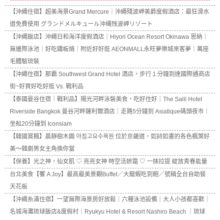
【沖繩住宿】超美海景Grand Mercure｜沖繩殘波岬美爵度假酒店：最狂滑水
道免費使用 グランドメルキュール沖縄残波岬リゾート
【沖繩飯店】沖繩日和海洋度假酒店｜Hiyori Ocean Resort Okinawa 恩納｜
無邊際泳池｜好吃鐵板燒｜附近好好逛 AEONMALL永旺夢樂城來客夢｜萬座
毛體驗琉裝
【沖繩住宿】那霸 Southwest Grand Hotel 酒店，步行１分鐘到達國際通商店
街~好買好吃好逛 Vs. 戰利品
【泰國曼谷住宿｜戰利品】陽光河畔泳裝美食，吃好住好｜The Salil Hotel
Riverside Bangkok 曼谷河畔薩利爾酒店｜走路5分鐘到 Asiatique碼頭夜市｜
坐船20分鐘到 Iconsiam
【韓國賞楓】晨靜樹木園 아침고요수목원 位於京畿道，如詩如畫的各色楓葉好
美～韓劇男女主角換你當
【保養】光之神，仙女肌 ♡ 亮亮女神 時空活妍霜 ♡ 一抹拉提 綻放青春能量
台北美食【饗 A Joy】最高最美景觀Buffet／大龍蝦吃到飽／號稱全台自助餐
天花板
【沖繩糸滿住宿】一望無際海景房好放鬆｜六種泳池設備｜大人小孩都喜歡｜
名城海灘琉球飯店&度假村｜Ryukyu Hotel & Resort Nashiro Beach ｜琉球