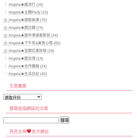
Angela★瘋流行 (34)
Angela★主題Party (10)
Angela★遊歐美澳 (70)
Angela★遊日韓 (74)
Angela★遊中港澳泰新菲 (34)
Angela★下午茶&美食心情 (60)
Angela★宜蘭花東民宿 (19)
Angela★遊台灣 (14)
Angela★合作邀稿 (24)
Angela★生活日記 (40)
文章彙集
文
章
搜尋這個網誌的文章
彙
集
搜
尋
亮亮女神
官方網站
關