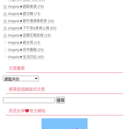
Angela★遊歐美澳 (70)
Angela★遊日韓 (74)
Angela★遊中港澳泰新菲 (34)
Angela★下午茶&美食心情 (60)
Angela★宜蘭花東民宿 (19)
Angela★遊台灣 (14)
Angela★合作邀稿 (24)
Angela★生活日記 (40)
文章彙集
文
章
搜尋這個網誌的文章
彙
集
搜
尋
亮亮女神
官方網站
關
鍵
字: