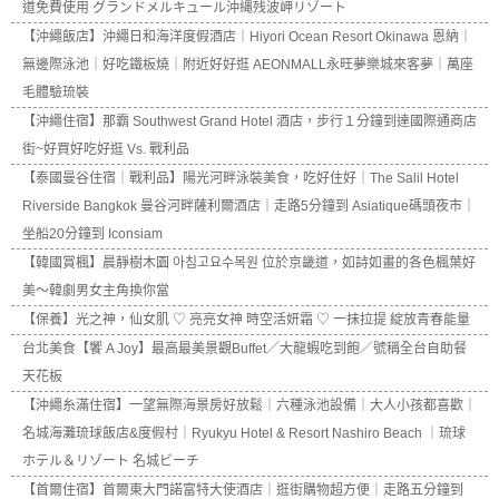
道免費使用 グランドメルキュール沖縄残波岬リゾート
【沖繩飯店】沖繩日和海洋度假酒店｜Hiyori Ocean Resort Okinawa 恩納｜
無邊際泳池｜好吃鐵板燒｜附近好好逛 AEONMALL永旺夢樂城來客夢｜萬座
毛體驗琉裝
【沖繩住宿】那霸 Southwest Grand Hotel 酒店，步行１分鐘到達國際通商店
街~好買好吃好逛 Vs. 戰利品
【泰國曼谷住宿｜戰利品】陽光河畔泳裝美食，吃好住好｜The Salil Hotel
Riverside Bangkok 曼谷河畔薩利爾酒店｜走路5分鐘到 Asiatique碼頭夜市｜
坐船20分鐘到 Iconsiam
【韓國賞楓】晨靜樹木園 아침고요수목원 位於京畿道，如詩如畫的各色楓葉好
美～韓劇男女主角換你當
【保養】光之神，仙女肌 ♡ 亮亮女神 時空活妍霜 ♡ 一抹拉提 綻放青春能量
台北美食【饗 A Joy】最高最美景觀Buffet／大龍蝦吃到飽／號稱全台自助餐
天花板
【沖繩糸滿住宿】一望無際海景房好放鬆｜六種泳池設備｜大人小孩都喜歡｜
名城海灘琉球飯店&度假村｜Ryukyu Hotel & Resort Nashiro Beach ｜琉球
ホテル＆リゾート 名城ビーチ
【首爾住宿】首爾東大門諾富特大使酒店｜逛街購物超方便｜走路五分鐘到