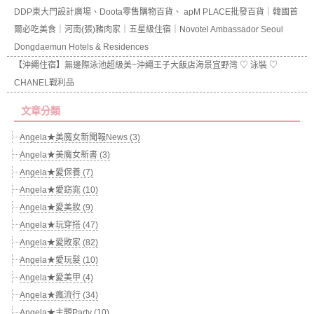
DDP東大門設計廣場、Doota零售購物百貨、 apM PLACE批發百貨｜韓國首
爾必吃美食｜河南(張)豬肉家｜五星級住宿｜Novotel Ambassador Seoul
Dongdaemun Hotels & Residences
【沖繩住宿】無邊際泳池超級美~沖繩王子大飯店海景宜野灣 ♡ 泳裝 ♡
CHANEL戰利品
文章分類
Angela★美魔女新聞報News (3)
Angela★美魔女新書 (3)
Angela★愛保養 (7)
Angela★愛窈窕 (10)
Angela★愛美妝 (9)
Angela★玩穿搭 (47)
Angela★愛敗家 (82)
Angela★愛玩髮 (10)
Angela★愛美甲 (4)
Angela★瘋流行 (34)
Angela★主題Party (10)