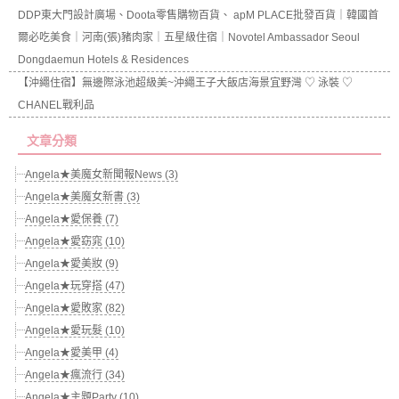
DDP東大門設計廣場、Doota零售購物百貨、 apM PLACE批發百貨｜韓國首
爾必吃美食｜河南(張)豬肉家｜五星級住宿｜Novotel Ambassador Seoul
Dongdaemun Hotels & Residences
【沖繩住宿】無邊際泳池超級美~沖繩王子大飯店海景宜野灣 ♡ 泳裝 ♡
CHANEL戰利品
文章分類
Angela★美魔女新聞報News (3)
Angela★美魔女新書 (3)
Angela★愛保養 (7)
Angela★愛窈窕 (10)
Angela★愛美妝 (9)
Angela★玩穿搭 (47)
Angela★愛敗家 (82)
Angela★愛玩髮 (10)
Angela★愛美甲 (4)
Angela★瘋流行 (34)
Angela★主題Party (10)