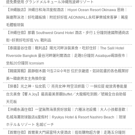
道免費使用 グランドメルキュール沖縄残波岬リゾート
【沖繩飯店】沖繩日和海洋度假酒店｜Hiyori Ocean Resort Okinawa 恩納｜
無邊際泳池｜好吃鐵板燒｜附近好好逛 AEONMALL永旺夢樂城來客夢｜萬座
毛體驗琉裝
【沖繩住宿】那霸 Southwest Grand Hotel 酒店，步行１分鐘到達國際通商店
街~好買好吃好逛 Vs. 戰利品
【泰國曼谷住宿｜戰利品】陽光河畔泳裝美食，吃好住好｜The Salil Hotel
Riverside Bangkok 曼谷河畔薩利爾酒店｜走路5分鐘到 Asiatique碼頭夜市｜
坐船20分鐘到 Iconsiam
【韓國賞楓】晨靜樹木園 아침고요수목원 位於京畿道，如詩如畫的各色楓葉好
美～韓劇男女主角換你當
【保養】光之神，仙女肌 ♡ 亮亮女神 時空活妍霜 ♡ 一抹拉提 綻放青春能量
台北美食【饗 A Joy】最高最美景觀Buffet／大龍蝦吃到飽／號稱全台自助餐
天花板
【沖繩糸滿住宿】一望無際海景房好放鬆｜六種泳池設備｜大人小孩都喜歡｜
名城海灘琉球飯店&度假村｜Ryukyu Hotel & Resort Nashiro Beach ｜琉球
ホテル＆リゾート 名城ビーチ
【首爾住宿】首爾東大門諾富特大使酒店｜逛街購物超方便｜走路五分鐘到