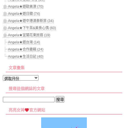
Angela★遊歐美澳 (70)
Angela★遊日韓 (74)
Angela★遊中港澳泰新菲 (34)
Angela★下午茶&美食心情 (60)
Angela★宜蘭花東民宿 (19)
Angela★遊台灣 (14)
Angela★合作邀稿 (24)
Angela★生活日記 (40)
文章彙集
文
章
搜尋這個網誌的文章
彙
集
搜
尋
亮亮女神
官方網站
關
鍵
字: