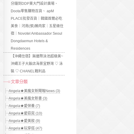
分鐘到DDP東大門設計廣場、
Doota零售購物百貨、 apM
PLACE批發百貨｜韓國首爾必吃
美食｜河南(張)豬肉家｜五星級住
宿｜Novotel Ambassador Seoul
Dongdaemun Hotels &
Residences
【沖繩住宿】無邊際泳池超級美~
沖繩王子大飯店海景宜野灣 ♡ 泳
裝 ♡ CHANEL戰利品
文章分類
Angela★美魔女新聞報News (3)
Angela★美魔女新書 (3)
Angela★愛保養 (7)
Angela★愛窈窕 (10)
Angela★愛美妝 (9)
Angela★玩穿搭 (47)