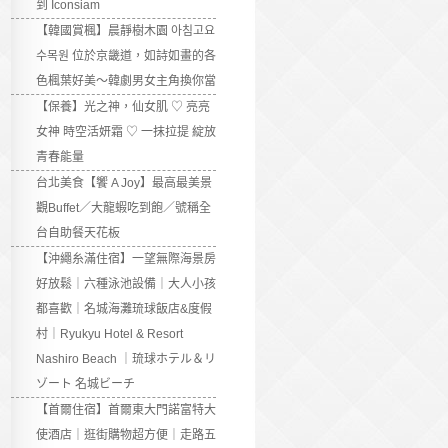
到 Iconsiam
【韓國賞楓】晨靜樹木園 아침고요
수목원 位於京畿道，如詩如畫的各
色楓葉好美～韓劇男女主角換你當
【保養】光之神，仙女肌 ♡ 亮亮
女神 時空活妍霜 ♡ 一抹拉提 綻放
青春能量
台北美食【饗 A Joy】最高最美景
觀Buffet／大龍蝦吃到飽／號稱全
台自助餐天花板
【沖繩糸滿住宿】一望無際海景房
好放鬆｜六種泳池設備｜大人小孩
都喜歡｜名城海灘琉球飯店&度假
村｜Ryukyu Hotel & Resort
Nashiro Beach ｜琉球ホテル＆リ
ゾート 名城ビーチ
【首爾住宿】首爾東大門諾富特大
使酒店｜逛街購物超方便｜走路五