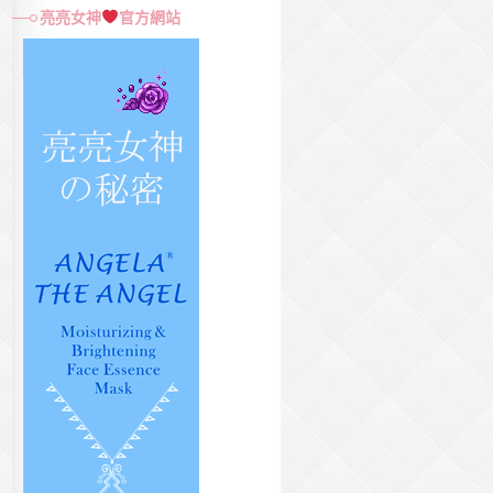
尋
亮亮女神
官方網站
關
鍵
字: