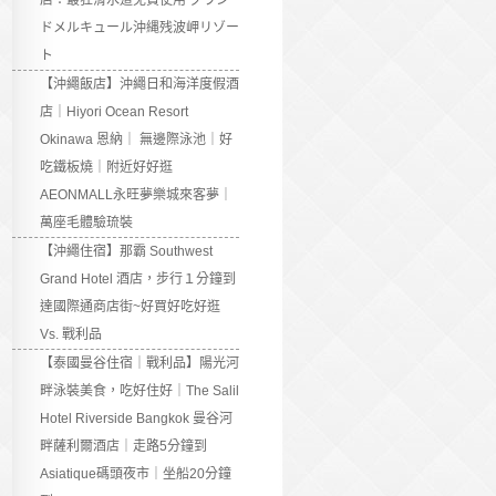
店：最狂滑水道免費使用 グラン
ドメルキュール沖縄残波岬リゾー
ト
【沖繩飯店】沖繩日和海洋度假酒
店｜Hiyori Ocean Resort
Okinawa 恩納｜ 無邊際泳池｜好
吃鐵板燒｜附近好好逛
AEONMALL永旺夢樂城來客夢｜
萬座毛體驗琉裝
【沖繩住宿】那霸 Southwest
Grand Hotel 酒店，步行１分鐘到
達國際通商店街~好買好吃好逛
Vs. 戰利品
【泰國曼谷住宿｜戰利品】陽光河
畔泳裝美食，吃好住好｜The Salil
Hotel Riverside Bangkok 曼谷河
畔薩利爾酒店｜走路5分鐘到
Asiatique碼頭夜市｜坐船20分鐘