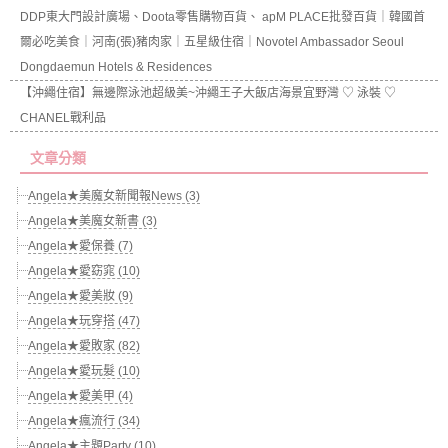
DDP東大門設計廣場、Doota零售購物百貨、 apM PLACE批發百貨｜韓國首
爾必吃美食｜河南(張)豬肉家｜五星級住宿｜Novotel Ambassador Seoul
Dongdaemun Hotels & Residences
【沖繩住宿】無邊際泳池超級美~沖繩王子大飯店海景宜野灣 ♡ 泳裝 ♡
CHANEL戰利品
文章分類
Angela★美魔女新聞報News (3)
Angela★美魔女新書 (3)
Angela★愛保養 (7)
Angela★愛窈窕 (10)
Angela★愛美妝 (9)
Angela★玩穿搭 (47)
Angela★愛敗家 (82)
Angela★愛玩髮 (10)
Angela★愛美甲 (4)
Angela★瘋流行 (34)
Angela★主題Party (10)