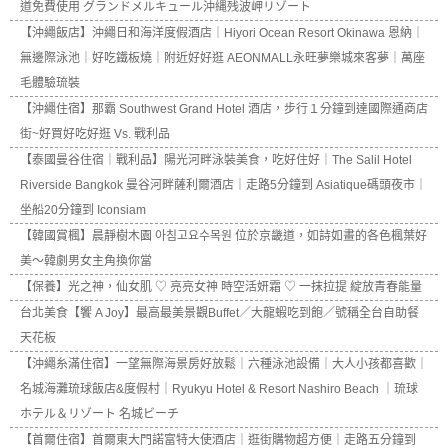
道免費使用 グランドメルキュール沖縄残波岬リゾート
【沖繩飯店】沖繩日和海洋度假酒店｜Hiyori Ocean Resort Okinawa 恩納｜
無邊際泳池｜好吃鐵板燒｜附近好好逛 AEONMALL永旺夢樂城來客夢｜萬座
毛體驗琉裝
【沖繩住宿】那霸 Southwest Grand Hotel 酒店，步行１分鐘到達國際通商店
街~好買好吃好逛 Vs. 戰利品
【泰國曼谷住宿｜戰利品】陽光河畔泳裝美食，吃好住好｜The Salil Hotel
Riverside Bangkok 曼谷河畔薩利爾酒店｜走路5分鐘到 Asiatique碼頭夜市｜
坐船20分鐘到 Iconsiam
【韓國賞楓】晨靜樹木園 아침고요수목원 位於京畿道，如詩如畫的各色楓葉好
美～韓劇男女主角換你當
【保養】光之神，仙女肌 ♡ 亮亮女神 時空活妍霜 ♡ 一抹拉提 綻放青春能量
台北美食【饗 A Joy】最高最美景觀Buffet／大龍蝦吃到飽／號稱全台自助餐
天花板
【沖繩糸滿住宿】一望無際海景房好放鬆｜六種泳池設備｜大人小孩都喜歡｜
名城海灘琉球飯店&度假村｜Ryukyu Hotel & Resort Nashiro Beach ｜琉球
ホテル＆リゾート 名城ビーチ
【首爾住宿】首爾東大門諾富特大使酒店｜逛街購物超方便｜走路五分鐘到