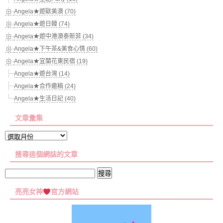
Angela★遊歐美澳 (70)
Angela★遊日韓 (74)
Angela★遊中港澳泰新菲 (34)
Angela★下午茶&美食心情 (60)
Angela★宜蘭花東民宿 (19)
Angela★遊台灣 (14)
Angela★合作邀稿 (24)
Angela★生活日記 (40)
文章彙集
文
章
搜尋這個網誌的文章
彙
集
搜
尋
亮亮女神
官方網站
關
鍵
字: