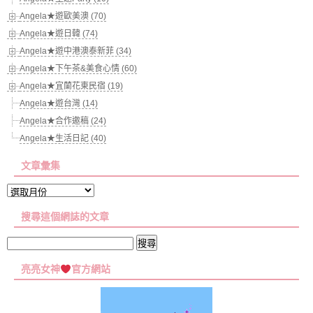
Angela★遊歐美澳 (70)
Angela★遊日韓 (74)
Angela★遊中港澳泰新菲 (34)
Angela★下午茶&美食心情 (60)
Angela★宜蘭花東民宿 (19)
Angela★遊台灣 (14)
Angela★合作邀稿 (24)
Angela★生活日記 (40)
文章彙集
文
章
搜尋這個網誌的文章
彙
集
搜
尋
亮亮女神
官方網站
關
鍵
字: