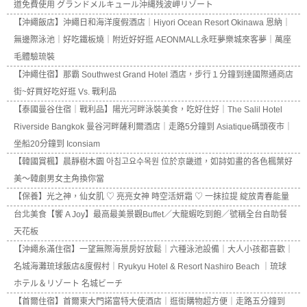
道免費使用 グランドメルキュール沖縄残波岬リゾート
【沖繩飯店】沖繩日和海洋度假酒店｜Hiyori Ocean Resort Okinawa 恩納｜
無邊際泳池｜好吃鐵板燒｜附近好好逛 AEONMALL永旺夢樂城來客夢｜萬座
毛體驗琉裝
【沖繩住宿】那霸 Southwest Grand Hotel 酒店，步行１分鐘到達國際通商店
街~好買好吃好逛 Vs. 戰利品
【泰國曼谷住宿｜戰利品】陽光河畔泳裝美食，吃好住好｜The Salil Hotel
Riverside Bangkok 曼谷河畔薩利爾酒店｜走路5分鐘到 Asiatique碼頭夜市｜
坐船20分鐘到 Iconsiam
【韓國賞楓】晨靜樹木園 아침고요수목원 位於京畿道，如詩如畫的各色楓葉好
美～韓劇男女主角換你當
【保養】光之神，仙女肌 ♡ 亮亮女神 時空活妍霜 ♡ 一抹拉提 綻放青春能量
台北美食【饗 A Joy】最高最美景觀Buffet／大龍蝦吃到飽／號稱全台自助餐
天花板
【沖繩糸滿住宿】一望無際海景房好放鬆｜六種泳池設備｜大人小孩都喜歡｜
名城海灘琉球飯店&度假村｜Ryukyu Hotel & Resort Nashiro Beach ｜琉球
ホテル＆リゾート 名城ビーチ
【首爾住宿】首爾東大門諾富特大使酒店｜逛街購物超方便｜走路五分鐘到