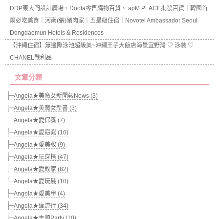
DDP東大門設計廣場、Doota零售購物百貨、 apM PLACE批發百貨｜韓國首
爾必吃美食｜河南(張)豬肉家｜五星級住宿｜Novotel Ambassador Seoul
Dongdaemun Hotels & Residences
【沖繩住宿】無邊際泳池超級美~沖繩王子大飯店海景宜野灣 ♡ 泳裝 ♡
CHANEL戰利品
文章分類
Angela★美魔女新聞報News (3)
Angela★美魔女新書 (3)
Angela★愛保養 (7)
Angela★愛窈窕 (10)
Angela★愛美妝 (9)
Angela★玩穿搭 (47)
Angela★愛敗家 (82)
Angela★愛玩髮 (10)
Angela★愛美甲 (4)
Angela★瘋流行 (34)
Angela★主題Party (10)