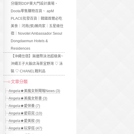
分鐘到DDP東大門設計廣場、
Doota零售購物百貨、 apM
PLACE批發百貨｜韓國首爾必吃
美食｜河南(張)豬肉家｜五星級住
宿｜Novotel Ambassador Seoul
Dongdaemun Hotels &
Residences
【沖繩住宿】無邊際泳池超級美~
沖繩王子大飯店海景宜野灣 ♡ 泳
裝 ♡ CHANEL戰利品
文章分類
Angela★美魔女新聞報News (3)
Angela★美魔女新書 (3)
Angela★愛保養 (7)
Angela★愛窈窕 (10)
Angela★愛美妝 (9)
Angela★玩穿搭 (47)