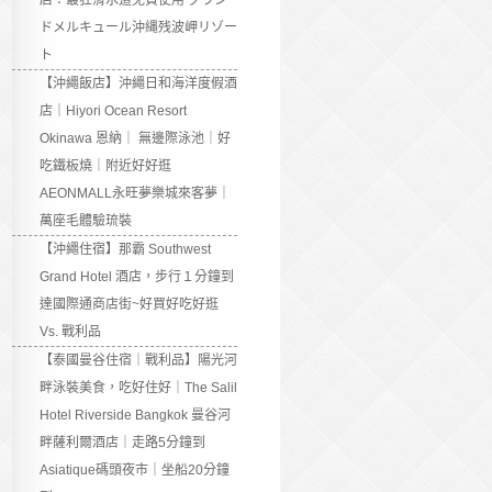
店：最狂滑水道免費使用 グラン
ドメルキュール沖縄残波岬リゾー
ト
【沖繩飯店】沖繩日和海洋度假酒
店｜Hiyori Ocean Resort
Okinawa 恩納｜ 無邊際泳池｜好
吃鐵板燒｜附近好好逛
AEONMALL永旺夢樂城來客夢｜
萬座毛體驗琉裝
【沖繩住宿】那霸 Southwest
Grand Hotel 酒店，步行１分鐘到
達國際通商店街~好買好吃好逛
Vs. 戰利品
【泰國曼谷住宿｜戰利品】陽光河
畔泳裝美食，吃好住好｜The Salil
Hotel Riverside Bangkok 曼谷河
畔薩利爾酒店｜走路5分鐘到
Asiatique碼頭夜市｜坐船20分鐘