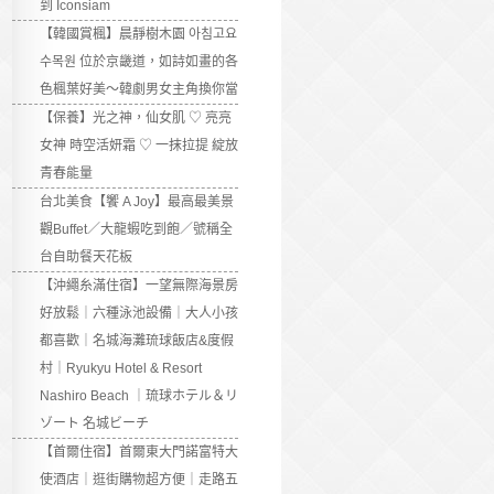
到 Iconsiam
【韓國賞楓】晨靜樹木園 아침고요
수목원 位於京畿道，如詩如畫的各
色楓葉好美～韓劇男女主角換你當
【保養】光之神，仙女肌 ♡ 亮亮
女神 時空活妍霜 ♡ 一抹拉提 綻放
青春能量
台北美食【饗 A Joy】最高最美景
觀Buffet／大龍蝦吃到飽／號稱全
台自助餐天花板
【沖繩糸滿住宿】一望無際海景房
好放鬆｜六種泳池設備｜大人小孩
都喜歡｜名城海灘琉球飯店&度假
村｜Ryukyu Hotel & Resort
Nashiro Beach ｜琉球ホテル＆リ
ゾート 名城ビーチ
【首爾住宿】首爾東大門諾富特大
使酒店｜逛街購物超方便｜走路五