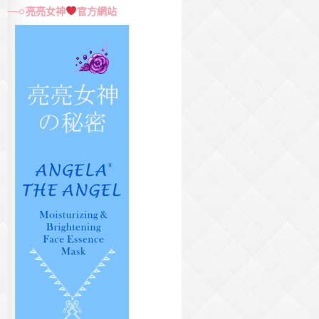
尋
亮亮女神
官方網站
關
鍵
字: