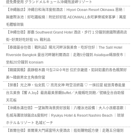
道免費使用 グランドメルキュール沖縄残波岬リゾート
【沖繩飯店】沖繩日和海洋度假酒店｜Hiyori Ocean Resort Okinawa 恩納｜
無邊際泳池｜好吃鐵板燒｜附近好好逛 AEONMALL永旺夢樂城來客夢｜萬座
毛體驗琉裝
【沖繩住宿】那霸 Southwest Grand Hotel 酒店，步行１分鐘到達國際通商店
街~好買好吃好逛 Vs. 戰利品
【泰國曼谷住宿｜戰利品】陽光河畔泳裝美食，吃好住好｜The Salil Hotel
Riverside Bangkok 曼谷河畔薩利爾酒店｜走路5分鐘到 Asiatique碼頭夜市｜
坐船20分鐘到 Iconsiam
【韓國賞楓】晨靜樹木園 아침고요수목원 位於京畿道，如詩如畫的各色楓葉好
美～韓劇男女主角換你當
【保養】光之神，仙女肌 ♡ 亮亮女神 時空活妍霜 ♡ 一抹拉提 綻放青春能量
台北美食【饗 A Joy】最高最美景觀Buffet／大龍蝦吃到飽／號稱全台自助餐
天花板
【沖繩糸滿住宿】一望無際海景房好放鬆｜六種泳池設備｜大人小孩都喜歡｜
名城海灘琉球飯店&度假村｜Ryukyu Hotel & Resort Nashiro Beach ｜琉球
ホテル＆リゾート 名城ビーチ
【首爾住宿】首爾東大門諾富特大使酒店｜逛街購物超方便｜走路五分鐘到