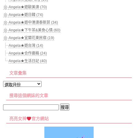
Angela★遊歐美澳 (70)
Angela★遊日韓 (74)
Angela★遊中港澳泰新菲 (34)
Angela★下午茶&美食心情 (60)
Angela★宜蘭花東民宿 (19)
Angela★遊台灣 (14)
Angela★合作邀稿 (24)
Angela★生活日記 (40)
文章彙集
文
章
搜尋這個網誌的文章
彙
集
搜
尋
亮亮女神
官方網站
關
鍵
字: