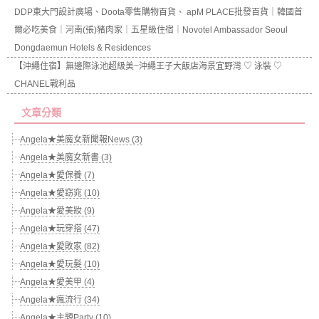
DDP東大門設計廣場、Doota零售購物百貨、 apM PLACE批發百貨｜韓國首
爾必吃美食｜河南(張)豬肉家｜五星級住宿｜Novotel Ambassador Seoul
Dongdaemun Hotels & Residences
【沖繩住宿】無邊際泳池超級美~沖繩王子大飯店海景宜野灣 ♡ 泳裝 ♡
CHANEL戰利品
文章分類
Angela★美魔女新聞報News (3)
Angela★美魔女新書 (3)
Angela★愛保養 (7)
Angela★愛窈窕 (10)
Angela★愛美妝 (9)
Angela★玩穿搭 (47)
Angela★愛敗家 (82)
Angela★愛玩髮 (10)
Angela★愛美甲 (4)
Angela★瘋流行 (34)
Angela★主題Party (10)