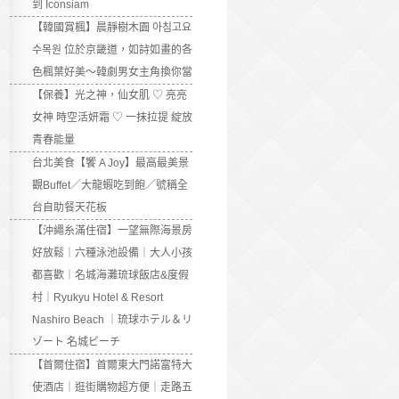
到 Iconsiam
【韓國賞楓】晨靜樹木園 아침고요
수목원 位於京畿道，如詩如畫的各
色楓葉好美～韓劇男女主角換你當
【保養】光之神，仙女肌 ♡ 亮亮
女神 時空活妍霜 ♡ 一抹拉提 綻放
青春能量
台北美食【饗 A Joy】最高最美景
觀Buffet／大龍蝦吃到飽／號稱全
台自助餐天花板
【沖繩糸滿住宿】一望無際海景房
好放鬆｜六種泳池設備｜大人小孩
都喜歡｜名城海灘琉球飯店&度假
村｜Ryukyu Hotel & Resort
Nashiro Beach ｜琉球ホテル＆リ
ゾート 名城ビーチ
【首爾住宿】首爾東大門諾富特大
使酒店｜逛街購物超方便｜走路五