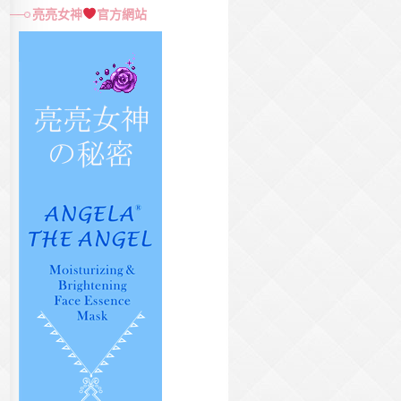
尋
亮亮女神
官方網站
關
鍵
字: