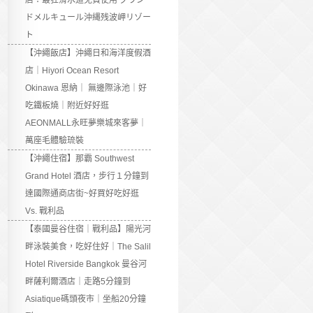
店：最狂滑水道免費使用 グラン
ドメルキュール沖縄残波岬リゾー
ト
【沖繩飯店】沖繩日和海洋度假酒
店｜Hiyori Ocean Resort
Okinawa 恩納｜ 無邊際泳池｜好
吃鐵板燒｜附近好好逛
AEONMALL永旺夢樂城來客夢｜
萬座毛體驗琉裝
【沖繩住宿】那霸 Southwest
Grand Hotel 酒店，步行１分鐘到
達國際通商店街~好買好吃好逛
Vs. 戰利品
【泰國曼谷住宿｜戰利品】陽光河
畔泳裝美食，吃好住好｜The Salil
Hotel Riverside Bangkok 曼谷河
畔薩利爾酒店｜走路5分鐘到
Asiatique碼頭夜市｜坐船20分鐘