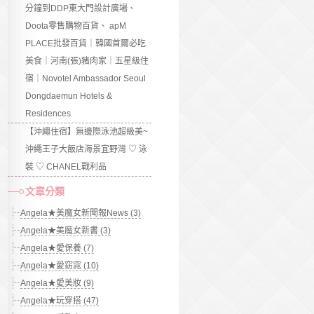
分鐘到DDP東大門設計廣場、
Doota零售購物百貨、 apM
PLACE批發百貨｜韓國首爾必吃
美食｜河南(張)豬肉家｜五星級住
宿｜Novotel Ambassador Seoul
Dongdaemun Hotels &
Residences
【沖繩住宿】無邊際泳池超級美~
沖繩王子大飯店海景宜野灣 ♡ 泳
裝 ♡ CHANEL戰利品
文章分類
Angela★美魔女新聞報News (3)
Angela★美魔女新書 (3)
Angela★愛保養 (7)
Angela★愛窈窕 (10)
Angela★愛美妝 (9)
Angela★玩穿搭 (47)