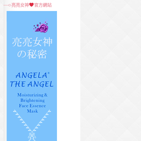
尋
亮亮女神
官方網站
關
鍵
字: