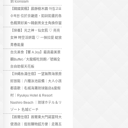
到 Iconsiam
【韓國賞楓】晨靜樹木園 아침고요
수목원 位於京畿道，如詩如畫的各
色楓葉好美～韓劇男女主角換你當
【保養】光之神，仙女肌 ♡ 亮亮
女神 時空活妍霜 ♡ 一抹拉提 綻放
青春能量
台北美食【饗 A Joy】最高最美景
觀Buffet／大龍蝦吃到飽／號稱全
台自助餐天花板
【沖繩糸滿住宿】一望無際海景房
好放鬆｜六種泳池設備｜大人小孩
都喜歡｜名城海灘琉球飯店&度假
村｜Ryukyu Hotel & Resort
Nashiro Beach ｜琉球ホテル＆リ
ゾート 名城ビーチ
【首爾住宿】首爾東大門諾富特大
使酒店｜逛街購物超方便｜走路五