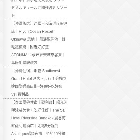
店：最狂滑水道免費使用 グラン
ドメルキュール沖縄残波岬リゾー
ト
【沖繩飯店】沖繩日和海洋度假酒
店｜Hiyori Ocean Resort
Okinawa 恩納｜ 無邊際泳池｜好
吃鐵板燒｜附近好好逛
AEONMALL永旺夢樂城來客夢｜
萬座毛體驗琉裝
【沖繩住宿】那霸 Southwest
Grand Hotel 酒店，步行１分鐘到
達國際通商店街~好買好吃好逛
Vs. 戰利品
【泰國曼谷住宿｜戰利品】陽光河
畔泳裝美食，吃好住好｜The Salil
Hotel Riverside Bangkok 曼谷河
畔薩利爾酒店｜走路5分鐘到
Asiatique碼頭夜市｜坐船20分鐘