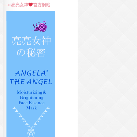
尋
亮亮女神
官方網站
關
鍵
字: