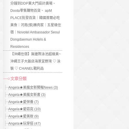
分鐘到DDP東大門設計廣場、
Doota零售購物百貨、 apM
PLACE批發百貨｜韓國首爾必吃
美食｜河南(張)豬肉家｜五星級住
宿｜Novotel Ambassador Seoul
Dongdaemun Hotels &
Residences
【沖繩住宿】無邊際泳池超級美~
沖繩王子大飯店海景宜野灣 ♡ 泳
裝 ♡ CHANEL戰利品
文章分類
Angela★美魔女新聞報News (3)
Angela★美魔女新書 (3)
Angela★愛保養 (7)
Angela★愛窈窕 (10)
Angela★愛美妝 (9)
Angela★玩穿搭 (47)