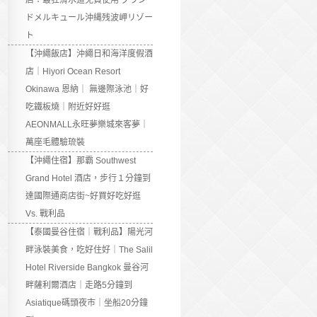
店：最狂滑水道免費使用 グラン
ドメルキュール沖縄残波岬リゾー
ト
【沖繩飯店】沖繩日和海洋度假酒
店｜Hiyori Ocean Resort
Okinawa 恩納｜ 無邊際泳池｜好
吃鐵板燒｜附近好好逛
AEONMALL永旺夢樂城來客夢｜
萬座毛體驗琉裝
【沖繩住宿】那霸 Southwest
Grand Hotel 酒店，步行１分鐘到
達國際通商店街~好買好吃好逛
Vs. 戰利品
【泰國曼谷住宿｜戰利品】陽光河
畔泳裝美食，吃好住好｜The Salil
Hotel Riverside Bangkok 曼谷河
畔薩利爾酒店｜走路5分鐘到
Asiatique碼頭夜市｜坐船20分鐘