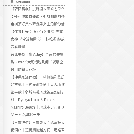
到 Iconsiam
【韓國賞楓】晨靜樹木園 아침고요
수목원 位於京畿道，如詩如畫的各
色楓葉好美～韓劇男女主角換你當
【保養】光之神，仙女肌 ♡ 亮亮
女神 時空活妍霜 ♡ 一抹拉提 綻放
青春能量
台北美食【饗 A Joy】最高最美景
觀Buffet／大龍蝦吃到飽／號稱全
台自助餐天花板
【沖繩糸滿住宿】一望無際海景房
好放鬆｜六種泳池設備｜大人小孩
都喜歡｜名城海灘琉球飯店&度假
村｜Ryukyu Hotel & Resort
Nashiro Beach ｜琉球ホテル＆リ
ゾート 名城ビーチ
【首爾住宿】首爾東大門諾富特大
使酒店｜逛街購物超方便｜走路五