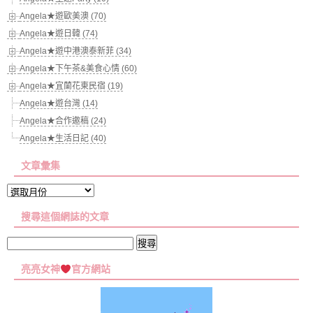
Angela★遊歐美澳 (70)
Angela★遊日韓 (74)
Angela★遊中港澳泰新菲 (34)
Angela★下午茶&美食心情 (60)
Angela★宜蘭花東民宿 (19)
Angela★遊台灣 (14)
Angela★合作邀稿 (24)
Angela★生活日記 (40)
文章彙集
文
章
搜尋這個網誌的文章
彙
集
搜
尋
亮亮女神
官方網站
關
鍵
字: