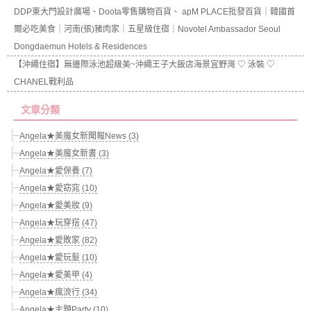
DDP東大門設計廣場、Doota零售購物百貨、 apM PLACE批發百貨｜韓國首
爾必吃美食｜河南(張)豬肉家｜五星級住宿｜Novotel Ambassador Seoul
Dongdaemun Hotels & Residences
【沖繩住宿】無邊際泳池超級美~沖繩王子大飯店海景宜野灣 ♡ 泳裝 ♡
CHANEL戰利品
文章分類
Angela★美魔女新聞報News (3)
Angela★美魔女新書 (3)
Angela★愛保養 (7)
Angela★愛窈窕 (10)
Angela★愛美妝 (9)
Angela★玩穿搭 (47)
Angela★愛敗家 (82)
Angela★愛玩髮 (10)
Angela★愛美甲 (4)
Angela★瘋流行 (34)
Angela★主題Party (10)