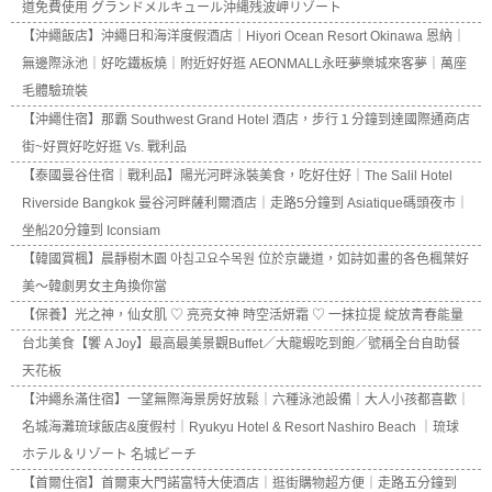
道免費使用 グランドメルキュール沖縄残波岬リゾート
【沖繩飯店】沖繩日和海洋度假酒店｜Hiyori Ocean Resort Okinawa 恩納｜
無邊際泳池｜好吃鐵板燒｜附近好好逛 AEONMALL永旺夢樂城來客夢｜萬座
毛體驗琉裝
【沖繩住宿】那霸 Southwest Grand Hotel 酒店，步行１分鐘到達國際通商店
街~好買好吃好逛 Vs. 戰利品
【泰國曼谷住宿｜戰利品】陽光河畔泳裝美食，吃好住好｜The Salil Hotel
Riverside Bangkok 曼谷河畔薩利爾酒店｜走路5分鐘到 Asiatique碼頭夜市｜
坐船20分鐘到 Iconsiam
【韓國賞楓】晨靜樹木園 아침고요수목원 位於京畿道，如詩如畫的各色楓葉好
美～韓劇男女主角換你當
【保養】光之神，仙女肌 ♡ 亮亮女神 時空活妍霜 ♡ 一抹拉提 綻放青春能量
台北美食【饗 A Joy】最高最美景觀Buffet／大龍蝦吃到飽／號稱全台自助餐
天花板
【沖繩糸滿住宿】一望無際海景房好放鬆｜六種泳池設備｜大人小孩都喜歡｜
名城海灘琉球飯店&度假村｜Ryukyu Hotel & Resort Nashiro Beach ｜琉球
ホテル＆リゾート 名城ビーチ
【首爾住宿】首爾東大門諾富特大使酒店｜逛街購物超方便｜走路五分鐘到