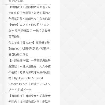
到 Iconsiam
【韓國賞楓】晨靜樹木園 아침고요
수목원 位於京畿道，如詩如畫的各
色楓葉好美～韓劇男女主角換你當
【保養】光之神，仙女肌 ♡ 亮亮
女神 時空活妍霜 ♡ 一抹拉提 綻放
青春能量
台北美食【饗 A Joy】最高最美景
觀Buffet／大龍蝦吃到飽／號稱全
台自助餐天花板
【沖繩糸滿住宿】一望無際海景房
好放鬆｜六種泳池設備｜大人小孩
都喜歡｜名城海灘琉球飯店&度假
村｜Ryukyu Hotel & Resort
Nashiro Beach ｜琉球ホテル＆リ
ゾート 名城ビーチ
【首爾住宿】首爾東大門諾富特大
使酒店｜逛街購物超方便｜走路五