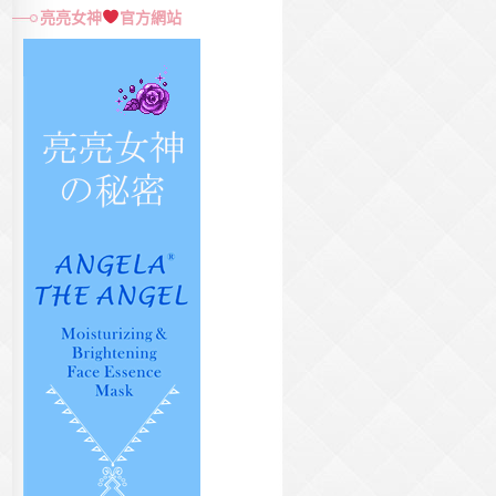
尋
亮亮女神
官方網站
關
鍵
字: