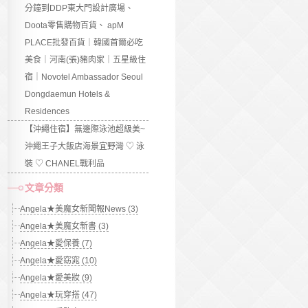
分鐘到DDP東大門設計廣場、
Doota零售購物百貨、 apM
PLACE批發百貨｜韓國首爾必吃
美食｜河南(張)豬肉家｜五星級住
宿｜Novotel Ambassador Seoul
Dongdaemun Hotels &
Residences
【沖繩住宿】無邊際泳池超級美~
沖繩王子大飯店海景宜野灣 ♡ 泳
裝 ♡ CHANEL戰利品
文章分類
Angela★美魔女新聞報News (3)
Angela★美魔女新書 (3)
Angela★愛保養 (7)
Angela★愛窈窕 (10)
Angela★愛美妝 (9)
Angela★玩穿搭 (47)