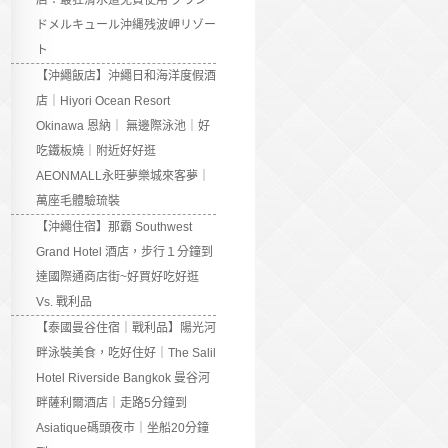
店：最狂滑水道免費使用 グラン
ドメルキュール沖縄残波岬リゾー
ト
【沖繩飯店】沖繩日和海洋度假酒
店｜Hiyori Ocean Resort
Okinawa 恩納｜ 無邊際泳池｜好
吃鐵板燒｜附近好好逛
AEONMALL永旺夢樂城來客夢｜
萬座毛體驗琉裝
【沖繩住宿】那霸 Southwest
Grand Hotel 酒店，步行１分鐘到
達國際通商店街~好買好吃好逛
Vs. 戰利品
【泰國曼谷住宿｜戰利品】陽光河
畔泳裝美食，吃好住好｜The Salil
Hotel Riverside Bangkok 曼谷河
畔薩利爾酒店｜走路5分鐘到
Asiatique碼頭夜市｜坐船20分鐘