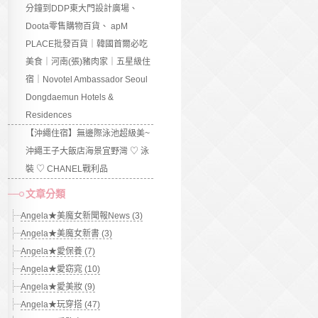
分鐘到DDP東大門設計廣場、
Doota零售購物百貨、 apM
PLACE批發百貨｜韓國首爾必吃
美食｜河南(張)豬肉家｜五星級住
宿｜Novotel Ambassador Seoul
Dongdaemun Hotels &
Residences
【沖繩住宿】無邊際泳池超級美~
沖繩王子大飯店海景宜野灣 ♡ 泳
裝 ♡ CHANEL戰利品
文章分類
Angela★美魔女新聞報News (3)
Angela★美魔女新書 (3)
Angela★愛保養 (7)
Angela★愛窈窕 (10)
Angela★愛美妝 (9)
Angela★玩穿搭 (47)