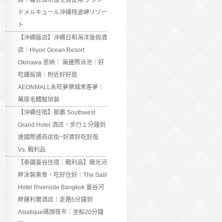
店：最狂滑水道免費使用 グラン
ドメルキュール沖縄残波岬リゾー
ト
【沖繩飯店】沖繩日和海洋度假酒
店｜Hiyori Ocean Resort
Okinawa 恩納｜ 無邊際泳池｜好
吃鐵板燒｜附近好好逛
AEONMALL永旺夢樂城來客夢｜
萬座毛體驗琉裝
【沖繩住宿】那霸 Southwest
Grand Hotel 酒店，步行１分鐘到
達國際通商店街~好買好吃好逛
Vs. 戰利品
【泰國曼谷住宿｜戰利品】陽光河
畔泳裝美食，吃好住好｜The Salil
Hotel Riverside Bangkok 曼谷河
畔薩利爾酒店｜走路5分鐘到
Asiatique碼頭夜市｜坐船20分鐘