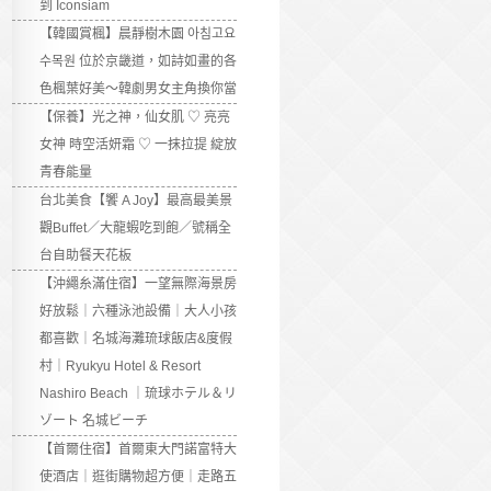
到 Iconsiam
【韓國賞楓】晨靜樹木園 아침고요
수목원 位於京畿道，如詩如畫的各
色楓葉好美～韓劇男女主角換你當
【保養】光之神，仙女肌 ♡ 亮亮
女神 時空活妍霜 ♡ 一抹拉提 綻放
青春能量
台北美食【饗 A Joy】最高最美景
觀Buffet／大龍蝦吃到飽／號稱全
台自助餐天花板
【沖繩糸滿住宿】一望無際海景房
好放鬆｜六種泳池設備｜大人小孩
都喜歡｜名城海灘琉球飯店&度假
村｜Ryukyu Hotel & Resort
Nashiro Beach ｜琉球ホテル＆リ
ゾート 名城ビーチ
【首爾住宿】首爾東大門諾富特大
使酒店｜逛街購物超方便｜走路五