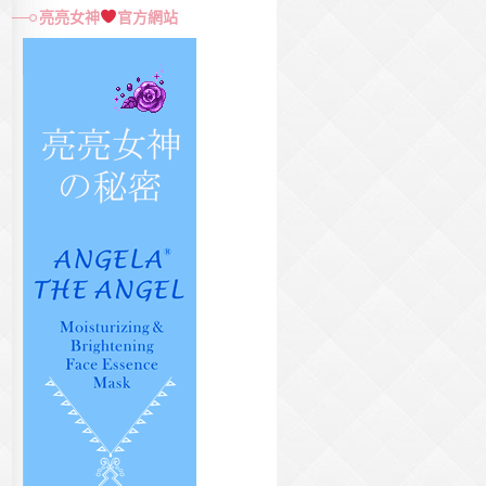
尋
亮亮女神
官方網站
關
鍵
字: