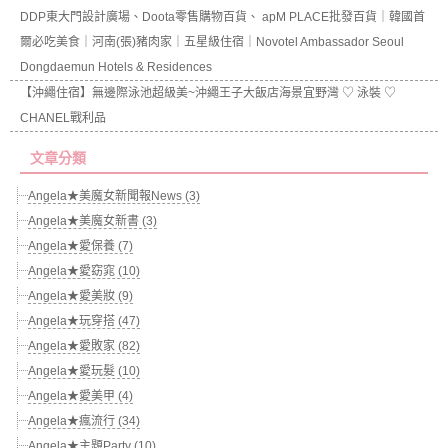
DDP東大門設計廣場、Doota零售購物百貨、 apM PLACE批發百貨｜韓國首
爾必吃美食｜河南(張)豬肉家｜五星級住宿｜Novotel Ambassador Seoul
Dongdaemun Hotels & Residences
【沖繩住宿】無邊際泳池超級美~沖繩王子大飯店海景宜野灣 ♡ 泳裝 ♡
CHANEL戰利品
文章分類
Angela★美魔女新聞報News (3)
Angela★美魔女新書 (3)
Angela★愛保養 (7)
Angela★愛窈窕 (10)
Angela★愛美妝 (9)
Angela★玩穿搭 (47)
Angela★愛敗家 (82)
Angela★愛玩髮 (10)
Angela★愛美甲 (4)
Angela★瘋流行 (34)
Angela★主題Party (10)