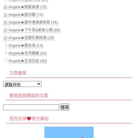
Angela★遊歐美澳 (70)
Angela★遊日韓 (74)
Angela★遊中港澳泰新菲 (34)
Angela★下午茶&美食心情 (60)
Angela★宜蘭花東民宿 (19)
Angela★遊台灣 (14)
Angela★合作邀稿 (24)
Angela★生活日記 (40)
文章彙集
文
章
搜尋這個網誌的文章
彙
集
搜
尋
亮亮女神
官方網站
關
鍵
字: