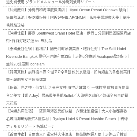
道免費使用 グランドメルキュール沖縄残波岬リゾート
【沖繩飯店】沖繩日和海洋度假酒店｜Hiyori Ocean Resort Okinawa 恩納｜
無邊際泳池｜好吃鐵板燒｜附近好好逛 AEONMALL永旺夢樂城來客夢｜萬座
毛體驗琉裝
【沖繩住宿】那霸 Southwest Grand Hotel 酒店，步行１分鐘到達國際通商店
街~好買好吃好逛 Vs. 戰利品
【泰國曼谷住宿｜戰利品】陽光河畔泳裝美食，吃好住好｜The Salil Hotel
Riverside Bangkok 曼谷河畔薩利爾酒店｜走路5分鐘到 Asiatique碼頭夜市｜
坐船20分鐘到 Iconsiam
【韓國賞楓】晨靜樹木園 아침고요수목원 位於京畿道，如詩如畫的各色楓葉好
美～韓劇男女主角換你當
【保養】光之神，仙女肌 ♡ 亮亮女神 時空活妍霜 ♡ 一抹拉提 綻放青春能量
台北美食【饗 A Joy】最高最美景觀Buffet／大龍蝦吃到飽／號稱全台自助餐
天花板
【沖繩糸滿住宿】一望無際海景房好放鬆｜六種泳池設備｜大人小孩都喜歡｜
名城海灘琉球飯店&度假村｜Ryukyu Hotel & Resort Nashiro Beach ｜琉球
ホテル＆リゾート 名城ビーチ
【首爾住宿】首爾東大門諾富特大使酒店｜逛街購物超方便｜走路五分鐘到