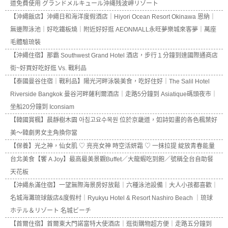
道免費使用 グランドメルキュール沖縄残波岬リゾート
【沖繩飯店】沖繩日和海洋度假酒店｜Hiyori Ocean Resort Okinawa 恩納｜
無邊際泳池｜好吃鐵板燒｜附近好好逛 AEONMALL永旺夢樂城來客夢｜萬座
毛體驗琉裝
【沖繩住宿】那霸 Southwest Grand Hotel 酒店，步行１分鐘到達國際通商店
街~好買好吃好逛 Vs. 戰利品
【泰國曼谷住宿｜戰利品】陽光河畔泳裝美食，吃好住好｜The Salil Hotel
Riverside Bangkok 曼谷河畔薩利爾酒店｜走路5分鐘到 Asiatique碼頭夜市｜
坐船20分鐘到 Iconsiam
【韓國賞楓】晨靜樹木園 아침고요수목원 位於京畿道，如詩如畫的各色楓葉好
美～韓劇男女主角換你當
【保養】光之神，仙女肌 ♡ 亮亮女神 時空活妍霜 ♡ 一抹拉提 綻放青春能量
台北美食【饗 A Joy】最高最美景觀Buffet／大龍蝦吃到飽／號稱全台自助餐
天花板
【沖繩糸滿住宿】一望無際海景房好放鬆｜六種泳池設備｜大人小孩都喜歡｜
名城海灘琉球飯店&度假村｜Ryukyu Hotel & Resort Nashiro Beach ｜琉球
ホテル＆リゾート 名城ビーチ
【首爾住宿】首爾東大門諾富特大使酒店｜逛街購物超方便｜走路五分鐘到