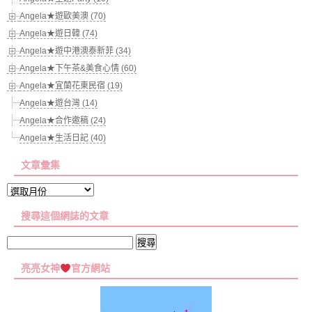
Angela★遊歐美澳 (70)
Angela★遊日韓 (74)
Angela★遊中港澳泰新菲 (34)
Angela★下午茶&美食心情 (60)
Angela★宜蘭花東民宿 (19)
Angela★遊台灣 (14)
Angela★合作邀稿 (24)
Angela★生活日記 (40)
文章彙集
文
章
搜尋這個網誌的文章
彙
集
搜
尋
亮亮女神
官方網站
關
鍵
字: