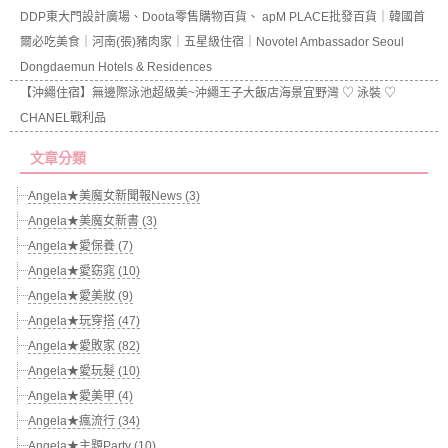
DDP東大門設計廣場、Doota零售購物百貨、 apM PLACE批發百貨｜韓國首
爾必吃美食｜河南(張)豬肉家｜五星級住宿｜Novotel Ambassador Seoul
Dongdaemun Hotels & Residences
【沖繩住宿】無邊際泳池超級美~沖繩王子大飯店海景宜野灣 ♡ 泳裝 ♡
CHANEL戰利品
文章分類
Angela★美魔女新聞報News (3)
Angela★美魔女新書 (3)
Angela★愛保養 (7)
Angela★愛窈窕 (10)
Angela★愛美妝 (9)
Angela★玩穿搭 (47)
Angela★愛敗家 (82)
Angela★愛玩髮 (10)
Angela★愛美甲 (4)
Angela★瘋流行 (34)
Angela★主題Party (10)