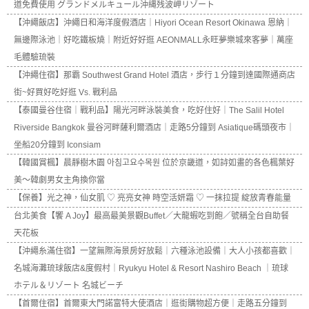
道免費使用 グランドメルキュール沖縄残波岬リゾート
【沖繩飯店】沖繩日和海洋度假酒店｜Hiyori Ocean Resort Okinawa 恩納｜
無邊際泳池｜好吃鐵板燒｜附近好好逛 AEONMALL永旺夢樂城來客夢｜萬座
毛體驗琉裝
【沖繩住宿】那霸 Southwest Grand Hotel 酒店，步行１分鐘到達國際通商店
街~好買好吃好逛 Vs. 戰利品
【泰國曼谷住宿｜戰利品】陽光河畔泳裝美食，吃好住好｜The Salil Hotel
Riverside Bangkok 曼谷河畔薩利爾酒店｜走路5分鐘到 Asiatique碼頭夜市｜
坐船20分鐘到 Iconsiam
【韓國賞楓】晨靜樹木園 아침고요수목원 位於京畿道，如詩如畫的各色楓葉好
美～韓劇男女主角換你當
【保養】光之神，仙女肌 ♡ 亮亮女神 時空活妍霜 ♡ 一抹拉提 綻放青春能量
台北美食【饗 A Joy】最高最美景觀Buffet／大龍蝦吃到飽／號稱全台自助餐
天花板
【沖繩糸滿住宿】一望無際海景房好放鬆｜六種泳池設備｜大人小孩都喜歡｜
名城海灘琉球飯店&度假村｜Ryukyu Hotel & Resort Nashiro Beach ｜琉球
ホテル＆リゾート 名城ビーチ
【首爾住宿】首爾東大門諾富特大使酒店｜逛街購物超方便｜走路五分鐘到