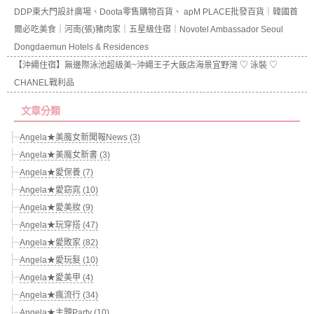
DDP東大門設計廣場、Doota零售購物百貨、 apM PLACE批發百貨｜韓國首
爾必吃美食｜河南(張)豬肉家｜五星級住宿｜Novotel Ambassador Seoul
Dongdaemun Hotels & Residences
【沖繩住宿】無邊際泳池超級美~沖繩王子大飯店海景宜野灣 ♡ 泳裝 ♡
CHANEL戰利品
文章分類
Angela★美魔女新聞報News (3)
Angela★美魔女新書 (3)
Angela★愛保養 (7)
Angela★愛窈窕 (10)
Angela★愛美妝 (9)
Angela★玩穿搭 (47)
Angela★愛敗家 (82)
Angela★愛玩髮 (10)
Angela★愛美甲 (4)
Angela★瘋流行 (34)
Angela★主題Party (10)