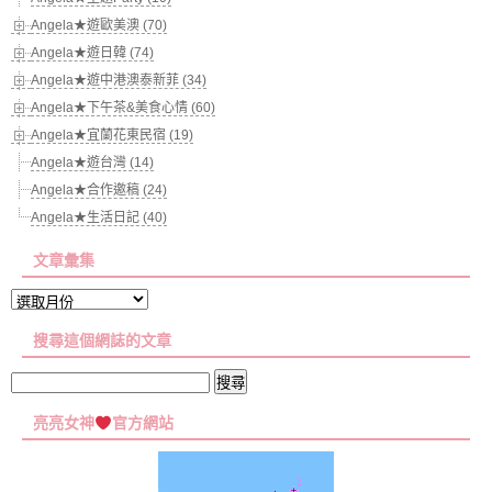
Angela★遊歐美澳 (70)
Angela★遊日韓 (74)
Angela★遊中港澳泰新菲 (34)
Angela★下午茶&美食心情 (60)
Angela★宜蘭花東民宿 (19)
Angela★遊台灣 (14)
Angela★合作邀稿 (24)
Angela★生活日記 (40)
文章彙集
文
章
搜尋這個網誌的文章
彙
集
搜
尋
亮亮女神
官方網站
關
鍵
字: