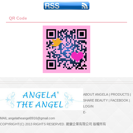
QR Code
ABOUT ANGELA
|
PRODUCTS
|
SHARE BEAUTY
|
FACEBOOK
|
LOGIN
E-
MAIL:angelatheangel0916@gmail.com
COPYRIGHT(C) 2013 RIGHTS RESERVED. 崴儷企業有限公司 版權所有