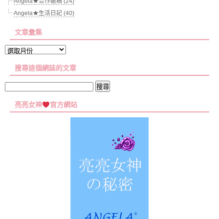
Angela★合作邀稿 (24)
Angela★生活日記 (40)
文章彙集
文
章
搜尋這個網誌的文章
彙
集
搜
尋
亮亮女神
官方網站
關
鍵
字: