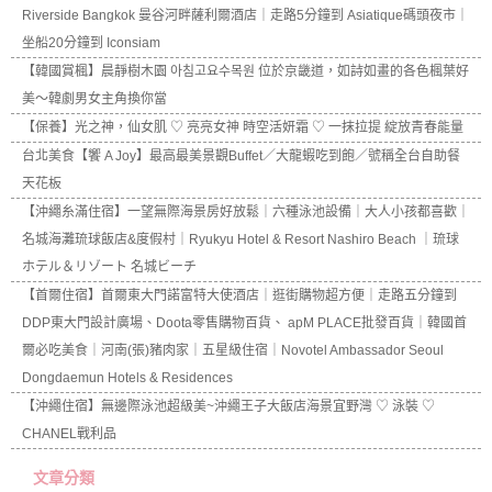
Riverside Bangkok 曼谷河畔薩利爾酒店｜走路5分鐘到 Asiatique碼頭夜市｜
坐船20分鐘到 Iconsiam
【韓國賞楓】晨靜樹木園 아침고요수목원 位於京畿道，如詩如畫的各色楓葉好
美～韓劇男女主角換你當
【保養】光之神，仙女肌 ♡ 亮亮女神 時空活妍霜 ♡ 一抹拉提 綻放青春能量
台北美食【饗 A Joy】最高最美景觀Buffet／大龍蝦吃到飽／號稱全台自助餐
天花板
【沖繩糸滿住宿】一望無際海景房好放鬆｜六種泳池設備｜大人小孩都喜歡｜
名城海灘琉球飯店&度假村｜Ryukyu Hotel & Resort Nashiro Beach ｜琉球
ホテル＆リゾート 名城ビーチ
【首爾住宿】首爾東大門諾富特大使酒店｜逛街購物超方便｜走路五分鐘到
DDP東大門設計廣場、Doota零售購物百貨、 apM PLACE批發百貨｜韓國首
爾必吃美食｜河南(張)豬肉家｜五星級住宿｜Novotel Ambassador Seoul
Dongdaemun Hotels & Residences
【沖繩住宿】無邊際泳池超級美~沖繩王子大飯店海景宜野灣 ♡ 泳裝 ♡
CHANEL戰利品
文章分類