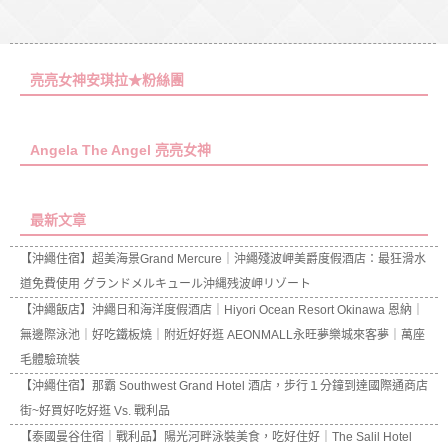
亮亮女神安琪拉★粉絲團
Angela The Angel 亮亮女神
最新文章
【沖繩住宿】超美海景Grand Mercure｜沖繩殘波岬美爵度假酒店：最狂滑水
道免費使用 グランドメルキュール沖縄残波岬リゾート
【沖繩飯店】沖繩日和海洋度假酒店｜Hiyori Ocean Resort Okinawa 恩納｜
無邊際泳池｜好吃鐵板燒｜附近好好逛 AEONMALL永旺夢樂城來客夢｜萬座
毛體驗琉裝
【沖繩住宿】那霸 Southwest Grand Hotel 酒店，步行１分鐘到達國際通商店
街~好買好吃好逛 Vs. 戰利品
【泰國曼谷住宿｜戰利品】陽光河畔泳裝美食，吃好住好｜The Salil Hotel